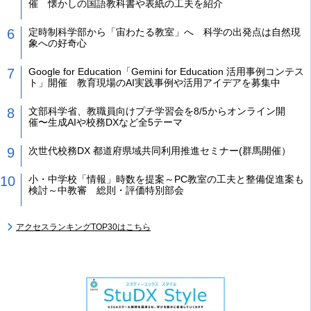
催 懐かしの国語教科書や表紙の工夫を紹介
定時制科学部から「宙わたる教室」へ 科学の出発点は自然現
象への好奇心
Google for Education「Gemini for Education 活用事例コンテス
ト」開催 教育現場のAI実践事例や活用アイデアを募集中
文部科学省、教職員向けプチ学習会を8/5からオンライン開
催〜生成AIや校務DXなど全5テーマ
次世代校務DX 都道府県域共同利用推進セミナー(群馬開催）
小・中学校「情報」時数を提案～PC教室の工夫と整備促進案も
検討～中教審 総則・評価特別部会
アクセスランキングTOP30はこちら