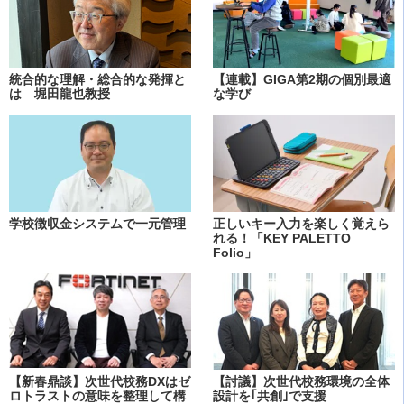
統合的な理解・総合的な発揮と
【連載】GIGA第2期の個別最適
は 堀田龍也教授
な学び
学校徴収金システムで一元管理
正しいキー入力を楽しく覚えら
れる！「KEY PALETTO
Folio」
【新春鼎談】次世代校務DXはゼ
【討議】次世代校務環境の全体
ロトラストの意味を整理して構
設計を｢共創｣で支援