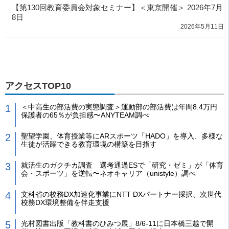
【第130回教育委員会対象セミナー】＜東京開催＞ 2026年7月
8日
2026年5月11日
アクセスTOP10
＜中高生の部活費の実態調査＞運動部の部活費は年間8.4万円
保護者の65％が負担感〜ANYTEAM調べ
聖望学園、体育授業等にARスポーツ「HADO」を導入、多様な
生徒が活躍できる教育環境の構築を目指す
就活生のガクチカ調査 選考通過ESで「研究・ゼミ」が「体育
会・スポーツ」を逆転〜ネオキャリア（unistyle）調べ
文科省の校務DX加速化事業にNTT DXパートナー採択、次世代
校務DX環境整備を伴走支援
光村図書出版「教科書のひみつ展」8/6-11に日本橋三越で開