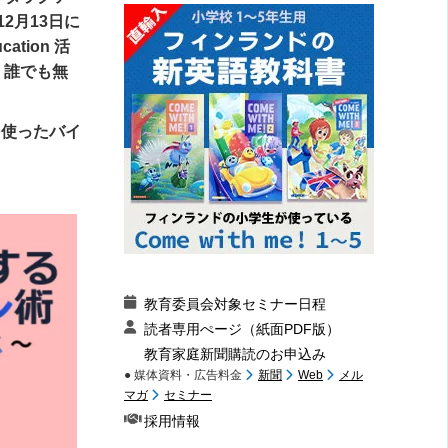
2月13日に
tion 活
つ。誰でも無
を使ったバイ
教育委員会対象セミナー日程
読者専用ぺージ（紙面PDF版）
教育家庭新聞購読のお申込み
● 媒体資料・広告料金
新聞
Web
メル
マガ
セミナー
採用情報