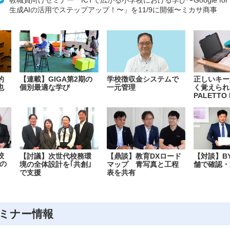
生成AIの活用でステップアップ！〜」を11/9に開催〜ミカサ商事
的
【連載】GIGA第2期の
学校徴収金システムで
正しいキー
也
個別最適な学び
一元管理
く覚えられ
PALETTO 
校
【討議】次世代校務環
【鼎談】教育DXロード
【対談】B
の
境の全体設計を｢共創｣
マップ 青写真と工程
舗で確認・
で支援
表を共有
ミナー情報