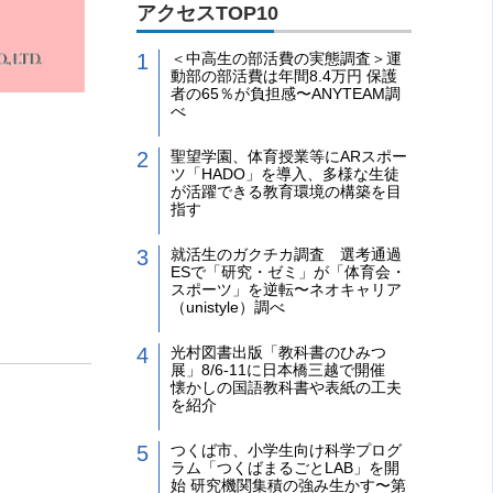
アクセスTOP10
＜中高生の部活費の実態調査＞運
動部の部活費は年間8.4万円 保護
者の65％が負担感〜ANYTEAM調
べ
聖望学園、体育授業等にARスポー
ツ「HADO」を導入、多様な生徒
が活躍できる教育環境の構築を目
指す
就活生のガクチカ調査 選考通過
ESで「研究・ゼミ」が「体育会・
スポーツ」を逆転〜ネオキャリア
（unistyle）調べ
光村図書出版「教科書のひみつ
展」8/6-11に日本橋三越で開催
懐かしの国語教科書や表紙の工夫
を紹介
つくば市、小学生向け科学プログ
ラム「つくばまるごとLAB」を開
始 研究機関集積の強み生かす〜第