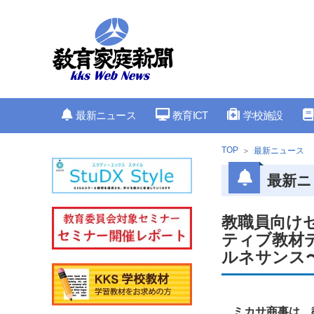
最新ニュース
教育ICT
学校施設
TOP
最新ニュース
最新ニ
教職員向けセ
ティブ教材
ルネサンス〜
ミカサ商事は、教