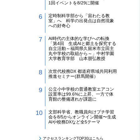
1回イベントを8/29に開催
定時制科学部から「宙わたる教
室」へ 科学の出発点は自然現象
への好奇心
AI時代の主体的な学びへの転換
「第4回 生成AIと郷土を探究する
自立活動～福岡県久留米市立田主
丸中学校の取組から～」中村学園
大学教育学部 山本朋弘教授
次世代校務DX 都道府県域共同利用
推進セミナー(群馬開催）
公立小中学校の普通教室エアコン
設置率は99.6%に上昇、一方で体
育館の整備遅れが課題に
文部科学省、教職員向けプチ学習
会を8/5からオンライン開催〜生成
AIや校務DXなど全5テーマ
アクセスランキングTOP30はこちら