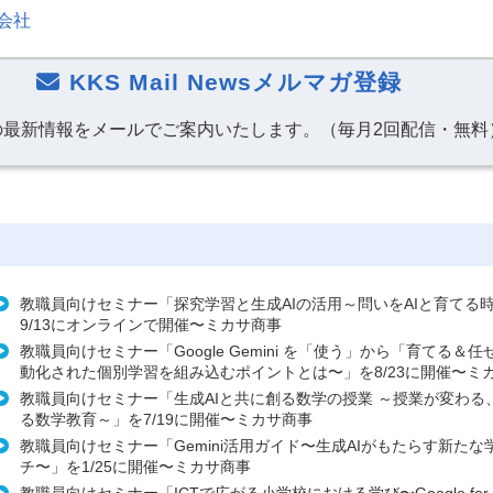
会社
KKS Mail Newsメルマガ登録
の最新情報をメールでご案内いたします。（毎月2回配信・無料
教職員向けセミナー「探究学習と生成AIの活用～問いをAIと育てる
9/13にオンラインで開催〜ミカサ商事
教職員向けセミナー「Google Gemini を「使う」から「育てる＆任
動化された個別学習を組み込むポイントとは〜」を8/23に開催〜ミ
教職員向けセミナー「生成AIと共に創る数学の授業 ～授業が変わる
る数学教育～」を7/19に開催〜ミカサ商事
教職員向けセミナー「Gemini活用ガイド〜生成AIがもたらす新たな
チ〜」を1/25に開催〜ミカサ商事
教職員向けセミナー「ICTで広がる小学校における学び〜Google for Ed