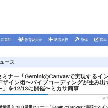
図書館
教育委員会
教育旅行
整備
募集
ュース
ミナー「GeminiのCanvasで実現するイ
デザイン術〜バイブコーディングが生み出
」を12/13に開催〜ミカサ商事
20
職員向けICT活用セミナー「GeminiのCanvasで実現する