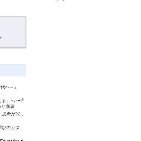
）
時代へ～」
せる」へ 〜自
カサ商事
、思考が深ま
学びのカタ
ucationと