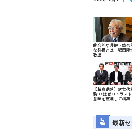
統合的な理解・総合
な発揮とは 堀田龍
教授
【新春鼎談】次世代
務DXはゼロトラスト
意味を整理して構築
最新セ