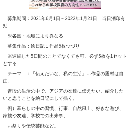
募集期間：
2021
年
6
月
1
日～
2022
年
1
月
21
日 当日消印有
効
※各国・地域により異なる
募集作品：絵日記１作品
5
枚つづり
※連続した
5
日間のことでなくても可。必ず
5
枚を
1
セット
とする
テーマ ：「伝えたいな、私の生活」…作品の題材は自
由。
普段の生活の中で、アジアの友達に伝えたい、紹介した
いと思うことを絵日記にして描く。
例）暮らしの中の習慣、行事、自然風土、好きな遊び、
家族や友達、学校での出来事、
お祭りや伝統芸能など。