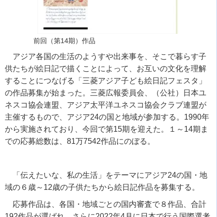
前回（第14期）作品
アジア各国の生活のようすや出来事を、そこで暮らす子
供たちが絵日記で描くことによって、お互いの文化を理解
することにつなげる「三菱アジア子ども絵日記フェスタ」
の作品募集が始まった。三菱広報委員会、（公社）日本ユ
ネスコ協会連盟、アジア太平洋ユネスコ協会クラブ連盟が
主催するもので、アジア
24
の国と地域が参加する。
1990
年
から実施されており、今回で第
15
期を迎えた。１～
14
期ま
での応募総数は、
81
万
7542
作品にのぼる。
「伝えたいな、私の生活」をテーマにアジア
24
の国・地
域の６歳～
12
歳の子供たちから絵日記作品を募集する。
応募作品は、各国・地域ごとの国内審査で８作品、合計
192
作品が選ばれ、さらに
2022
年
4
月に日本で行う国際選考