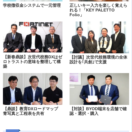
学校徴収金システムで一元管理
正しいキー入力を楽しく覚えら
れる！「KEY PALETTO
Folio」
【新春鼎談】次世代校務DXはゼ
【討議】次世代校務環境の全体
ロトラストの意味を整理して構
設計を｢共創｣で支援
築
【鼎談】教育DXロードマップ
【対談】BYOD端末を店舗で確
青写真と工程表を共有
認・選択・購入