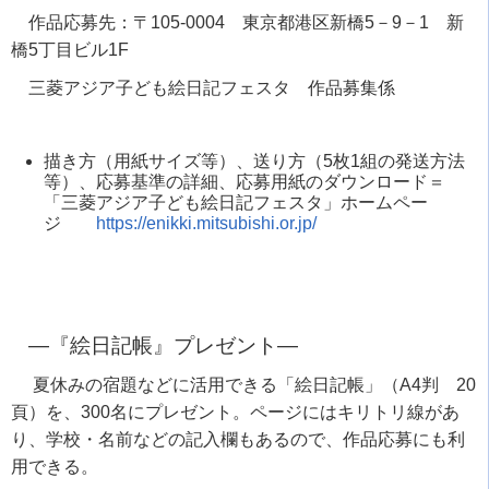
作品応募先：〒
105-0004
東京都港区新橋
5
－
9
－
1
新
橋
5
丁目ビル
1F
三菱アジア子ども絵日記フェスタ 作品募集係
描き方（用紙サイズ等）、送り方（
5
枚
1
組の発送方法
等）、応募基準の詳細、応募用紙のダウンロード＝
「三菱アジア子ども絵日記フェスタ」ホームペー
ジ
https://enikki.mitsubishi.or.jp/
―『絵日記帳』プレゼント―
夏休みの宿題などに活用できる「絵日記帳」（
A4
判
20
頁）を、
300
名にプレゼント。ページにはキリトリ線があ
り、学校・名前などの記入欄もあるので、作品応募にも利
用できる。