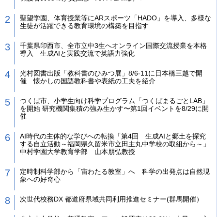
聖望学園、体育授業等にARスポーツ「HADO」を導入、多様な
生徒が活躍できる教育環境の構築を目指す
千葉県印西市、全市立中3生へオンライン国際交流授業を本格
導入 生成AIと実践交流で英語力強化
光村図書出版「教科書のひみつ展」8/6-11に日本橋三越で開
催 懐かしの国語教科書や表紙の工夫を紹介
つくば市、小学生向け科学プログラム「つくばまるごとLAB」
を開始 研究機関集積の強み生かす〜第1回イベントを8/29に開
催
AI時代の主体的な学びへの転換「第4回 生成AIと郷土を探究
する自立活動～福岡県久留米市立田主丸中学校の取組から～」
中村学園大学教育学部 山本朋弘教授
定時制科学部から「宙わたる教室」へ 科学の出発点は自然現
象への好奇心
次世代校務DX 都道府県域共同利用推進セミナー(群馬開催）