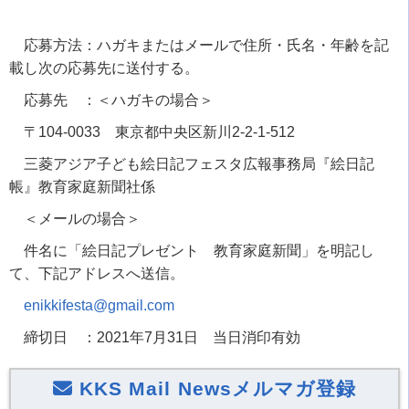
応募方法：ハガキまたはメールで住所・氏名・年齢を記
載し次の応募先に送付する。
応募先 ：＜ハガキの場合＞
〒
104-0033
東京都中央区新川
2-2-1-512
三菱アジア子ども絵日記フェスタ広報事務局『絵日記
帳』教育家庭新聞社係
＜メールの場合＞
件名に「絵日記プレゼント 教育家庭新聞」を明記し
て、下記アドレスへ送信。
enikkifesta@gmail.com
締切日 ：
2021
年
7
月
31
日 当日消印有効
KKS Mail Newsメルマガ登録