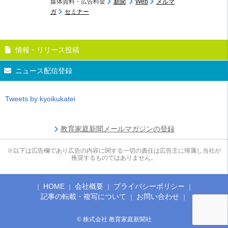
媒体資料・広告料金
新聞
Web
メルマ
ガ
セミナー
情報・リリース投稿
ニュース配信登録
Tweets by kyoikukatei
教育家庭新聞メールマガジンの登録
※以下は広告欄であり広告の内容に関する一切の責任は広告主に帰属し当社が
推奨するものではありません。
HOME
会社概要
プライバシーポリシー
記事の転載・複写について
お問い合わせ
© 株式会社 教育家庭新聞社