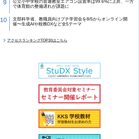
公立小中学校の普通教室エアコン設置率は99.6%に上昇、一方
で体育館の整備遅れが課題に
文部科学省、教職員向けプチ学習会を8/5からオンライン開
催〜生成AIや校務DXなど全5テーマ
アクセスランキングTOP30はこちら