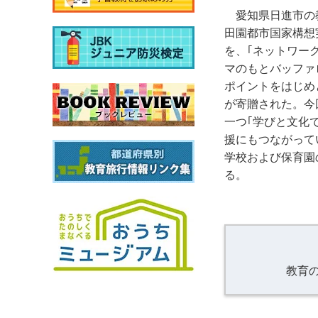
愛知県日進市の
田園都市国家構想
を、｢ネットワー
マのもとバッファ
ポイントをはじめ
が寄贈された。今
一つ｢学びと文化
援にもつながって
学校および保育園
る。
教育