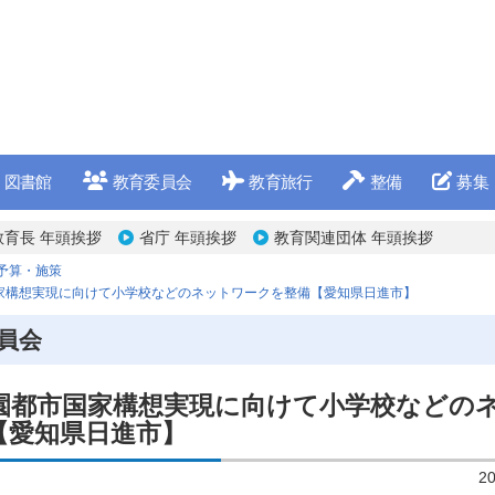
図書館
教育委員会
教育旅行
整備
募集
教育長 年頭挨拶
省庁 年頭挨拶
教育関連団体 年頭挨拶
予算・施策
家構想実現に向けて小学校などのネットワークを整備【愛知県日進市】
員会
園都市国家構想実現に向けて小学校などの
【愛知県日進市】
2