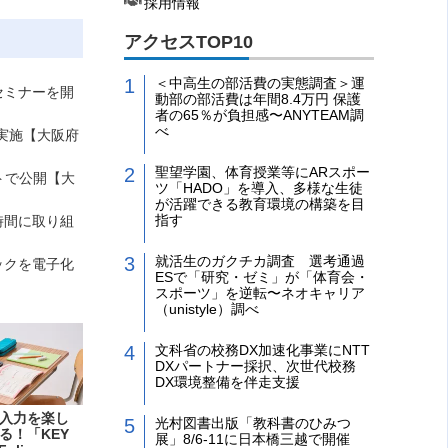
採用情報
アクセスTOP10
＜中高生の部活費の実態調査＞運
セミナーを開
動部の部活費は年間8.4万円 保護
者の65％が負担感〜ANYTEAM調
べ
実施【大阪府
聖望学園、体育授業等にARスポー
トで公開【大
ツ「HADO」を導入、多様な生徒
が活躍できる教育環境の構築を目
指す
時間に取り組
就活生のガクチカ調査 選考通過
ックを電子化
ESで「研究・ゼミ」が「体育会・
スポーツ」を逆転〜ネオキャリア
（unistyle）調べ
文科省の校務DX加速化事業にNTT
DXパートナー採択、次世代校務
DX環境整備を伴走支援
入力を楽し
光村図書出版「教科書のひみつ
る！「KEY
展」8/6-11に日本橋三越で開催