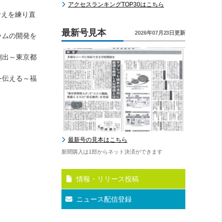
アクセスランキングTOP30はこちら
考えを練り直
最新号見本
2026年07月23日更新
ラムの開発を
創出～東京都
を伝える～福
最新号の見本はこちら
新聞購入は1部からネット決済ができます
情報・リリース投稿
ニュース配信登録