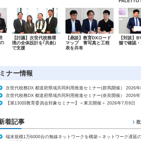
PALETTO 
校
【討議】次世代校務環
【鼎談】教育DXロード
【対談】B
の
境の全体設計を｢共創｣
マップ 青写真と工程
舗で確認・
で支援
表を共有
ミナー情報
次世代校務DX 都道府県域共同利用推進セミナー(群馬開催） 2026年
次世代校務DX 都道府県域共同利用推進セミナー(奈良開催） 2026年
【第130回教育委員会対象セミナー】＜東京開催＞ 2026年7月8日
新着記事
教
端末規模1万6000台の無線ネットワークを構築～ネットワーク遅延