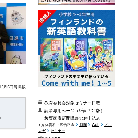
12月5日号掲載
教育委員会対象セミナー日程
読者専用ぺージ（紙面PDF版）
）
教育家庭新聞購読のお申込み
● 媒体資料・広告料金
新聞
Web
メル
マガ
セミナー