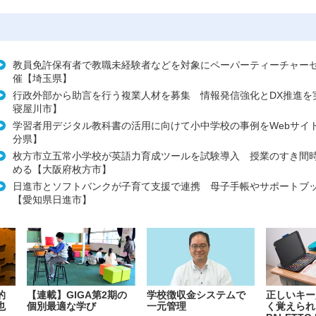
教員免許保有者で教職未経験者などを対象にペーパーティーチャー
催【埼玉県】
行政外部から助言を行う複業人材を募集 情報発信強化とDX推進を
寝屋川市】
学習者用デジタル教科書の活用に向けて小中学校の事例をWebサイ
分県】
枚方市立五常小学校が英語力育成ツールを試験導入 授業のすき間
める【大阪府枚方市】
日進市とソフトバンクが子育て支援で連携 母子手帳やサポートブ
【愛知県日進市】
的
【連載】GIGA第2期の
学校徴収金システムで
正しいキー
也
個別最適な学び
一元管理
く覚えられ