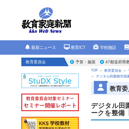
最新ニュース
教育ICT
学校施設
教育委員会
予算・施策
47都道府県
TOP
教育委員会
デジタル田園都市国
教育委
デジタル田
ークを整備