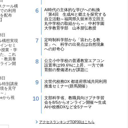
3日
Aスクール構
AI時代の主体的な学びへの転換
での利用
「第4回 生成AIと郷土を探究する
を配布
自立活動～福岡県久留米市立田主
】
丸中学校の取組から～」中村学園
大学教育学部 山本朋弘教授
8日
定時制科学部から「宙わたる教
ール構想実現
室」へ 科学の出発点は自然現象
インセミ
への好奇心
い授業・学
た、これ
・教員養
公立小中学校の普通教室エアコン
ンライン開
設置率は99.6%に上昇、一方で体
育館の整備遅れが課題に
3日
次世代校務DX 都道府県域共同利用
ール特別講座
推進セミナー(群馬開催）
境を見守
～」
ubeから視
文部科学省、教職員向けプチ学習
会を8/5からオンライン開催〜生成
AIや校務DXなど全5テーマ
アクセスランキングTOP30はこちら