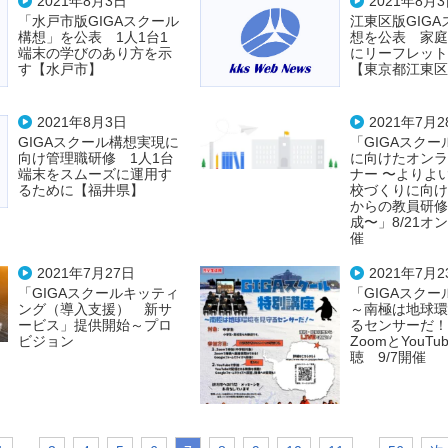
2021年8月3日
2021年8月
「水戸市版GIGAスクール
江東区版GIG
構想」を公表 1人1台1
想を公表 家庭
端末の学びのあり方を示
にリーフレット
す【水戸市】
【東京都江東区
2021年8月3日
2021年7月2
GIGAスクール構想実現に
「GIGAスク
向け管理職研修 1人1台
に向けたオンラ
端末をスムーズに運用す
ナー 〜よりよ
るために【福井県】
校づくりに向け
からの教員研修
成〜」8/21オ
催
2021年7月27日
2021年7月2
「GIGAスクールキッティ
「GIGAスク
ング（導入支援） 新サ
～南極は地球環
ービス」提供開始～プロ
るセンサーだ！
ビジョン
ZoomとYouT
聴 9/7開催