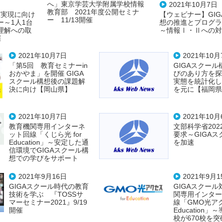
へ」東京学芸大学附属学校情報
2021年10月7日
教育部 2021年度公開セミナ
【ウェビナー】GI
想実現に向け
ー 11/13開催
想の推進とプログラ
～1人1台
～情報Ⅰ・Ⅱへの対
理解への取
催
2021年10月7日
2021年10月
「第5回 教育セミナーin
GIGAスクー
おかやま」を開催 GIGA
びのあり方を探
スクール構想後の課題解
実態を統計化し
決に向け【岡山県】
を元に【福岡県
2021年10月7日
2021年10月
教育機関専用インターネ
文部科学省202
ット回線「くじら光 for
要求～GIGA
Education」～安定した通
を加速
信環境でGIGAスクール構
想での学びをサポート
2021年9月16日
2021年9月1
GIGAスクール時代の教育
GIGAスクー
技術を学ぶ 『TOSSサ
関専用インター
マーセミナー2021』9/19
線「GMO光アクセ
開催
Education
校が670校を突