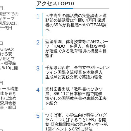
アクセスTOP10
8日
ル構想下での
＜中高生の部活費の実態調査＞運
がテーマ
動部の部活費は年間8.4万円 保護
座2021｣
者の65％が負担感〜ANYTEAM調
千代田
べ
聖望学園、体育授業等にARスポー
4日
ツ「HADO」を導入、多様な生徒
GIGAス
が活躍できる教育環境の構築を目
ける安
指す
T活用とフ
～概要編
千葉県印西市、全市立中3生へオン
8/10に開
ライン国際交流授業を本格導入
生成AIと実践交流で英語力強化
3日
スクール構想
光村図書出版「教科書のひみつ
体を巻き
展」8/6-11に日本橋三越で開催
もに進め
懐かしの国語教科書や表紙の工夫
委員会教
を紹介
事・嶋田
つくば市、小学生向け科学プログ
ラム「つくばまるごとLAB」を開
始 研究機関集積の強み生かす〜第
1回イベントを8/29に開催