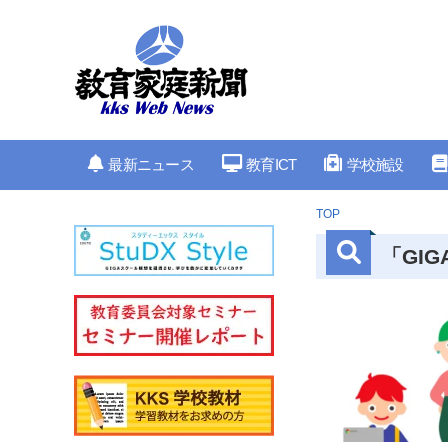
最新ニュース
教育ICT
学校施設
TOP
「GIG