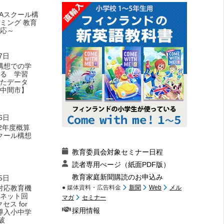
GAスクール構
ミング 教育
応～
7日
ル構想での学
る 学習
たデータ
中間市】
6日
2年度概算
スクール構想
教育委員会対象セミナー日程
読者専用ぺージ（紙面PDF版）
教育家庭新聞購読のお申込み
5日
ル対応教育機
● 媒体資料・広告料金
新聞
Web
メル
ネット回
マガ
セミナー
ス for
採用情報
」～導入小中学
破