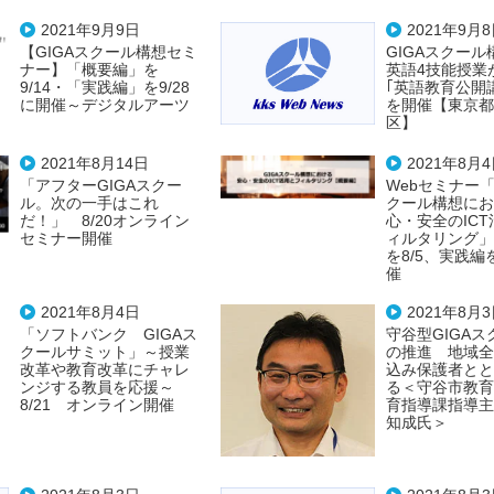
2021年9月9日
2021年9月
【GIGAスクール構想セミ
GIGAスクー
ナー】「概要編」を
英語4技能授業
9/14・「実践編」を9/28
｢英語教育公開講
に開催～デジタルアーツ
を開催【東京都
区】
2021年8月14日
2021年8月
「アフターGIGAスクー
Webセミナー「
ル。次の一手はこれ
クール構想にお
だ！」 8/20オンライン
心・安全のIC
セミナー開催
ィルタリング」
を8/5、実践編を
催
2021年8月4日
2021年8月
「ソフトバンク GIGAス
守谷型GIGA
クールサミット」～授業
の推進 地域全
改革や教育改革にチャレ
込み保護者とと
ンジする教員を応援～
る＜守谷市教育
8/21 オンライン開催
育指導課指導主
知成氏＞