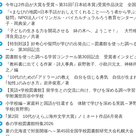
今年は2作品が大賞を受賞～第31回｢日本絵本賞｣受賞作品決定 全国
『<まなびの地図>日本手話がおしえてくれること──ろう者から学ぶ
疑問』NPO法人バイリンガル・バイカルチュラルろう教育センター
子・岡典栄／著
『子どもの生きる力を開花させる 鉢の木へ、ようこそ！』 大竹
澤良晃ほか／共著
【特別対談】好奇心や疑問が学びの出発点に～図書館を使った調べ
ール 第30回記念
図書館を使った調べる学習コンクール第30回記念 受賞者インタビ
『教科書に出てくる作家・詩人事典』萩野敦子、小助川元太、神林
之／編
『10代のための｢アドラー｣の教え 自分を信じる勇気 自信が生まれ
｢知性｣のみがき方』岩井俊憲／著
【英語×学校図書館】留学生との交流に向け、学びを深める調べ学習
学附属世田谷中学校
小学校編～家庭科と国語が往還する 体験で学びを深める実践～茅
学校(長野県)
｢第2回 10代がえらぶ海外文学大賞｣ ノミネート作品6月発表
春の学校図書館特集2026
夏の北海道で対面開催へ～第45回全国学校図書館研究大会札幌大会 8