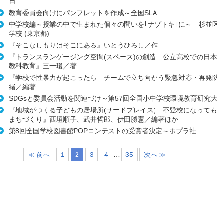
日
教育委員会向けにパンフレットを作成～全国SLA
中学校編～授業の中で生まれた個々の問いを｢ナゾトキ｣に～ 杉並
学校 (東京都)
『そこなしもりはそこにある』いとうひろし／作
『トランスランゲージング空間(スペース)の創造 公立高校での日
教科教育』王一瓊／著
『学校で性暴力が起こったら チームで立ち向かう緊急対応・再発
緒／編著
SDGsと委員会活動を関連づけ～第57回全国小中学校環境教育研究大
『地域がつくる子どもの居場所(サードプレイス) 不登校になって
まちづくり』西垣順子、武井哲郎、伊田勝憲／編著ほか
第8回全国学校図書館POPコンテストの受賞者決定～ポプラ社
≪ 前へ
1
2
3
4
…
35
次へ ≫