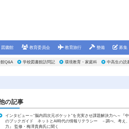
図書館
教育委員会
教育旅行
整備
募集
館Q&A
学校図書館訪問記
環境教育・家庭科
中高生の読
他の記事
インタビュー～“脳内四次元ポケット”を充実させ課題解決力へ～『
のブックガイド ネットとAI時代の情報リテラシー －調べ、考え
力』 監修・梅澤貴典氏に聞く