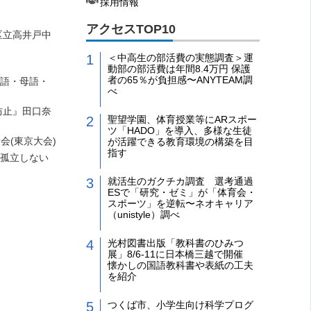
採用情報
アクセスTOP10
区立高井戸中
＜中高生の部活費の実態調査＞運
動部の部活費は年間8.4万円 保護
者の65％が負担感〜ANYTEAM調
本語・母語・
べ
防止』田口奈
聖望学園、体育授業等にARスポー
ツ「HADO」を導入、多様な生徒
会(東京大会)
が活躍できる教育環境の構築を目
指す
も孤立しない
就活生のガクチカ調査 選考通過
ESで「研究・ゼミ」が「体育会・
スポーツ」を逆転〜ネオキャリア
（unistyle）調べ
光村図書出版「教科書のひみつ
展」8/6-11に日本橋三越で開催
懐かしの国語教科書や表紙の工夫
を紹介
つくば市、小学生向け科学プログ