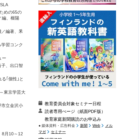
SLA
ための65の
／編、榧陽
稽／編著、釆
る学習コンク
ュー
尚子、出口智
る｢個性｣と
～東京学芸大
教育委員会対象セミナー日程
野市立金沢小
読者専用ぺージ（紙面PDF版）
教育家庭新聞購読のお申込み
● 媒体資料・広告料金
新聞
Web
メル
マガ
セミナー
月10～12