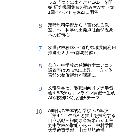
ラム「つくばまるごとLAB」を開
始 研究機関集積の強み生かす〜第
1回イベントを8/29に開催
定時制科学部から「宙わたる教
室」へ 科学の出発点は自然現象
への好奇心
次世代校務DX 都道府県域共同利用
推進セミナー(群馬開催）
公立小中学校の普通教室エアコン
設置率は99.6%に上昇、一方で体
育館の整備遅れが課題に
文部科学省、教職員向けプチ学習
会を8/5からオンライン開催〜生成
AIや校務DXなど全5テーマ
AI時代の主体的な学びへの転換
「第4回 生成AIと郷土を探究する
自立活動～福岡県久留米市立田主
丸中学校の取組から～」中村学園
大学教育学部 山本朋弘教授