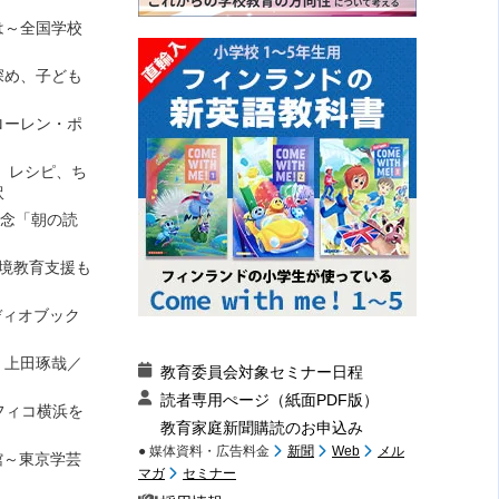
は～全国学校
深め、子ども
ローレン・ポ
、レシピ、ち
訳
記念「朝の読
環境教育支援も
ディオブック
』上田琢哉／
教育委員会対象セミナー日程
読者専用ぺージ（紙面PDF版）
フィコ横浜を
教育家庭新聞購読のお申込み
● 媒体資料・広告料金
新聞
Web
メル
館～東京学芸
マガ
セミナー