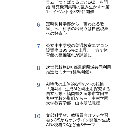
ラム「つくばまるごとLAB」を開
始 研究機関集積の強み生かす〜第
1回イベントを8/29に開催
定時制科学部から「宙わたる教
室」へ 科学の出発点は自然現象
への好奇心
公立小中学校の普通教室エアコン
設置率は99.6%に上昇、一方で体
育館の整備遅れが課題に
次世代校務DX 都道府県域共同利用
推進セミナー(群馬開催）
AI時代の主体的な学びへの転換
「第4回 生成AIと郷土を探究する
自立活動～福岡県久留米市立田主
丸中学校の取組から～」中村学園
大学教育学部 山本朋弘教授
文部科学省、教職員向けプチ学習
会を8/5からオンライン開催〜生成
AIや校務DXなど全5テーマ