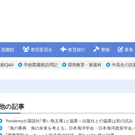
図書館
教育委員会
教育旅行
整備
募集
館Q&A
学校図書館訪問記
環境教育・家庭科
中高生の読
他の記事
Yondemyが講談社｢青い鳥文庫｣と協業～出版社との協業は初の試み
『海の事典 海の未来を考える』日本海洋学会・日本海洋政策学会