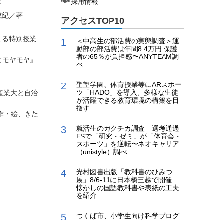
採用情報
著
成紀／著
アクセスTOP10
よる特別授業
＜中高生の部活費の実態調査＞運
動部の部活費は年間8.4万円 保護
者の65％が負担感〜ANYTEAM調
とモヤモヤ』
べ
聖望学園、体育授業等にARスポー
ツ「HADO」を導入、多様な生徒
産業大と自治
が活躍できる教育環境の構築を目
指す
作・絵、きた
就活生のガクチカ調査 選考通過
ESで「研究・ゼミ」が「体育会・
スポーツ」を逆転〜ネオキャリア
（unistyle）調べ
光村図書出版「教科書のひみつ
展」8/6-11に日本橋三越で開催
懐かしの国語教科書や表紙の工夫
を紹介
つくば市、小学生向け科学プログ