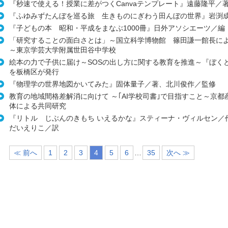
『秒速で使える！授業に差がつくCanvaテンプレート』遠藤隆平／
『ふゆみずたんぼを巡る旅 生きものにぎわう田んぼの世界』岩渕
『子どもの本 昭和・平成をまなぶ1000冊』日外アソシエーツ／編
「研究することの面白さとは」～国立科学博物館 篠田謙一館長に
～東京学芸大学附属世田谷中学校
絵本の力で子供に届け～SOSの出し方に関する教育を推進～『ぼく
を板橋区が発行
『物理学の世界地図かいてみた』固体量子／著、北川俊作／監修
教育の地域間格差解消に向けて ～｢AI学校司書｣で目指すこと～京都
体による共同研究
『リトル じぶんのきもち いえるかな』スティーナ・ヴィルセン／
だいえりこ／訳
≪ 前へ
1
2
3
4
5
6
…
35
次へ ≫