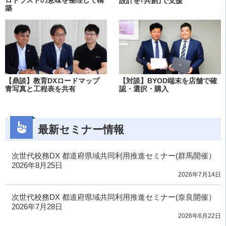
ロトラストの意味を整理して構
設計を｢共創｣で支援
築
【鼎談】教育DXロードマップ
【対談】BYOD端末を店舗で確
青写真と工程表を共有
認・選択・購入
最新セミナー情報
次世代校務DX 都道府県域共同利用推進セミナー(群馬開催）
2026年8月25日
2026年7月14日
次世代校務DX 都道府県域共同利用推進セミナー(奈良開催）
2026年7月28日
2026年6月22日