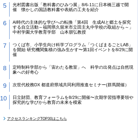
光村図書出版「教科書のひみつ展」8/6-11に日本橋三越で開
催 懐かしの国語教科書や表紙の工夫を紹介
AI時代の主体的な学びへの転換「第4回 生成AIと郷土を探究
する自立活動～福岡県久留米市立田主丸中学校の取組から～」
中村学園大学教育学部 山本朋弘教授
つくば市、小学生向け科学プログラム「つくばまるごとLAB」
を開始 研究機関集積の強み生かす〜第1回イベントを8/29に開
催
定時制科学部から「宙わたる教室」へ 科学の出発点は自然現
象への好奇心
次世代校務DX 都道府県域共同利用推進セミナー(群馬開催）
日立財団、教育フォーラムを8/29に開催〜次期学習指導要領や
探究的な学びから教育の未来を模索
アクセスランキングTOP30はこちら