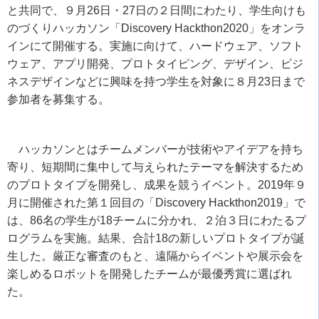
と共同で、９月
26
日・
27
日の２日間にわたり、学生向けも
のづくりハッカソン「
Discovery Hackthon2020
」をオンラ
インにて開催する。実施に向けて、ハードウェア、ソフト
ウェア、アプリ開発、プロトタイピング、デザイン、ビジ
ネスデザインなどに興味を持つ学生を対象に８月
23
日まで
参加者を募集する。
ハッカソンとはチームメンバーが技術やアイデアを持ち
寄り、短期間に集中して与えられたテーマを解決するため
のプロトタイプを開発し、成果を競うイベント。
2019
年９
月に開催された第１回目の「
Discovery Hackthon2019
」で
は、
86
名の学生が
18
チームに分かれ、２泊３日にわたるプ
ログラムを実施。結果、合計
18
の新しいプロトタイプが誕
生した。厳正な審査のもと、遠隔からイベントや展示会を
楽しめるロボットを開発したチームが最優秀賞に選ばれ
た。