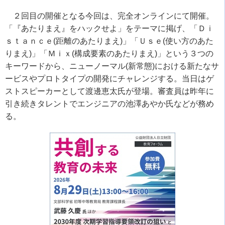
２回目の開催となる今回は、完全オンラインにて開催。
「『あたりまえ』をハックせよ」をテーマに掲げ、「Ｄｉ
ｓｔａｎｃｅ
(
距離のあたりまえ
)
」「Ｕｓｅ
(
使い方のあた
りまえ
)
」「Ｍｉｘ
(
構成要素のあたりまえ
)
」という３つの
キーワードから、ニューノーマル
(
新常態
)
における新たなサ
ービスやプロトタイプの開発にチャレンジする。当日はゲ
ストスピーカーとして渡邊恵太氏が登場。審査員は昨年に
引き続きタレントでエンジニアの池澤あやか氏などが務め
る。