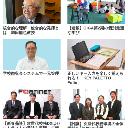
統合的な理解・総合的な発揮と
【連載】GIGA第2期の個別最適
は 堀田龍也教授
な学び
学校徴収金システムで一元管理
正しいキー入力を楽しく覚えら
れる！「KEY PALETTO
Folio」
【新春鼎談】次世代校務DXはゼ
【討議】次世代校務環境の全体