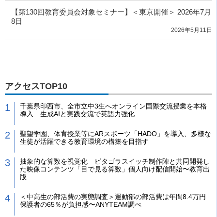
【第130回教育委員会対象セミナー】＜東京開催＞ 2026年7月
8日
2026年5月11日
アクセスTOP10
千葉県印西市、全市立中3生へオンライン国際交流授業を本格
導入 生成AIと実践交流で英語力強化
聖望学園、体育授業等にARスポーツ「HADO」を導入、多様な
生徒が活躍できる教育環境の構築を目指す
抽象的な算数を視覚化 ピタゴラスイッチ制作陣と共同開発し
た映像コンテンツ「目で見る算数」個人向け配信開始〜教育出
版
＜中高生の部活費の実態調査＞運動部の部活費は年間8.4万円
保護者の65％が負担感〜ANYTEAM調べ