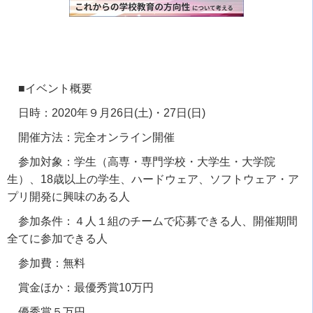
■イベント概要
⽇時：2020年９⽉26⽇(⼟)・27⽇(⽇)
開催⽅法：完全オンライン開催
参加対象：学⽣（⾼専・専⾨学校・⼤学⽣・⼤学院
⽣）、
18
歳以上の学⽣、ハードウェア、ソフトウェア・ア
プリ開発に興味のある人
参加条件：４⼈１組のチームで応募できる人、開催期間
全てに参加できる人
参加費：無料
賞⾦ほか：最優秀賞
10
万円
優秀賞５万円