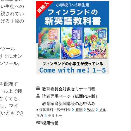
ない生徒への
題視されてい
らげる手段の
ンツール
すぐにオン
ンツール。
を配布す
教育委員会対象セミナー日程
ール上で接
読者専用ぺージ（紙面PDF版）
なくても、
教育家庭新聞購読のお申込み
し、マイ
● 媒体資料・広告料金
新聞
Web
メル
使い方もでき
マガ
セミナー
採用情報