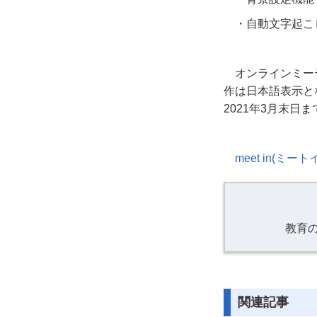
・自動文字起こ
オンラインミー
作は日本語表示と
2021
年
3
月末日ま
meet in(ミート
教育
関連記事