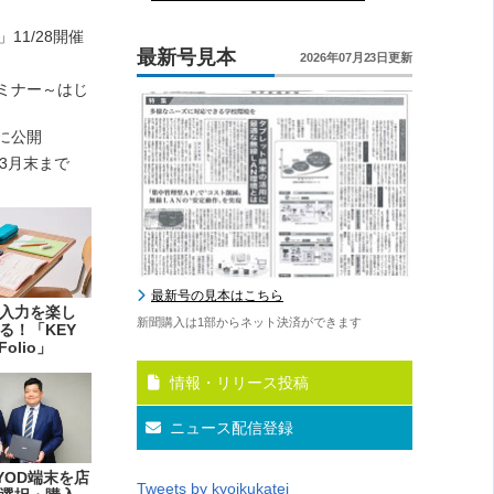
11/28開催
最新号見本
2026年07月23日更新
活用セミナー～はじ
』に公開
年3月末まで
最新号の見本はこちら
入力を楽し
新聞購入は1部からネット決済ができます
る！「KEY
Folio」
情報・リリース投稿
ニュース配信登録
YOD端末を店
Tweets by kyoikukatei