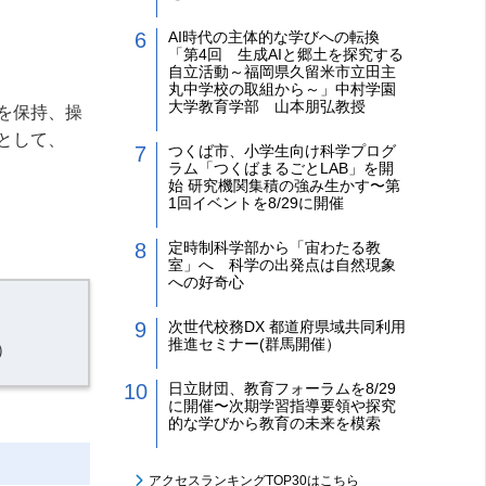
AI時代の主体的な学びへの転換
「第4回 生成AIと郷土を探究する
自立活動～福岡県久留米市立田主
丸中学校の取組から～」中村学園
大学教育学部 山本朋弘教授
を保持、操
として、
つくば市、小学生向け科学プログ
ラム「つくばまるごとLAB」を開
始 研究機関集積の強み生かす〜第
1回イベントを8/29に開催
定時制科学部から「宙わたる教
室」へ 科学の出発点は自然現象
への好奇心
次世代校務DX 都道府県域共同利用
推進セミナー(群馬開催）
）
日立財団、教育フォーラムを8/29
に開催〜次期学習指導要領や探究
的な学びから教育の未来を模索
アクセスランキングTOP30はこちら