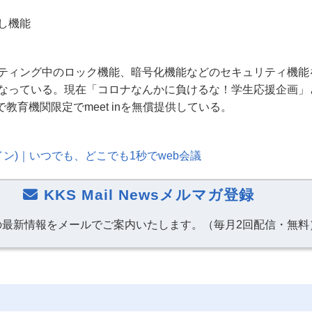
し機能
ティング中のロック機能、暗号化機能などのセキュリティ機能
なっている。現在「コロナなんかに負けるな！学生応援企画」
で教育機関限定で
meet in
を無償提供している。
イン
)
｜いつでも、どこでも
1
秒で
web
会議
KKS Mail Newsメルマガ登録
の最新情報をメールでご案内いたします。（毎月2回配信・無料