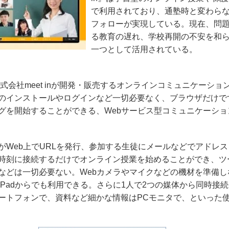
で利用されており、通塾時と変わら
フォローが実現している。現在、問
る教育の遅れ、学校再開の不安を和
一つとして活用されている。
式会社
meet in
が開発・販売するオンラインコミュニケーショ
のインストールやログインなど一切必要なく、ブラウザだけで
グを開始することができる、
Web
サービス型コミュニケーショ
が
Web
上で
URL
を発行、参加する生徒にメールなどでアドレス
時刻に接続するだけでオンライン授業を始めることができ、ツ
などは一切必要ない。
Web
カメラやマイクなどの機材を準備し
iPad
からでも利用できる。さらに
1
人で
2
つの媒体から同時接続
ートフォンで、資料など細かな情報は
PC
モニタで、といった