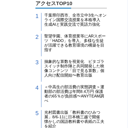
アクセスTOP10
千葉県印西市、全市立中3生へオン
ライン国際交流授業を本格導入
生成AIと実践交流で英語力強化
聖望学園、体育授業等にARスポー
ツ「HADO」を導入、多様な生徒
が活躍できる教育環境の構築を目
指す
抽象的な算数を視覚化 ピタゴラ
スイッチ制作陣と共同開発した映
像コンテンツ「目で見る算数」個
人向け配信開始〜教育出版
＜中高生の部活費の実態調査＞運
動部の部活費は年間8.4万円 保護
者の65％が負担感〜ANYTEAM調
べ
光村図書出版「教科書のひみつ
展」8/6-11に日本橋三越で開催
懐かしの国語教科書や表紙の工夫
を紹介