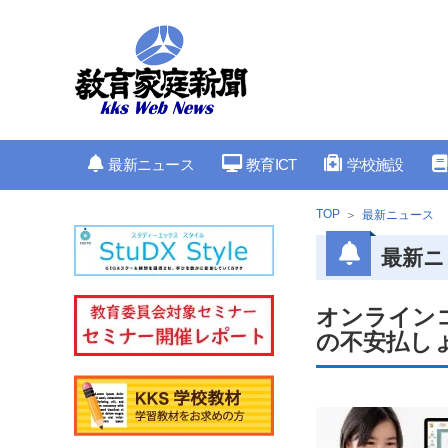
最新ニュース
教育ICT
学校施設
TOP
最新ニュース
最新ニ
オンラインコ
の不安払し