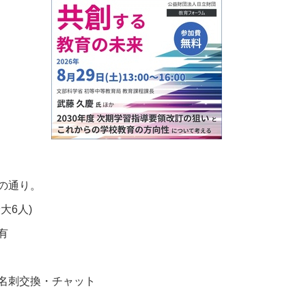
の通り。
最大
6
人
)
有
名刺交換・チャット