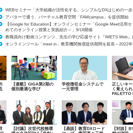
WEBセミナー「大学組織が活性化する、シンプルなDXはじめの一歩」
アバターで通う、バーチャル教育空間「FAMcampus」を提供開始
【Google for Education】オンラインセミナー「Google Meet
めてのオンライン授業と実践紹介～」9/18開催
教職員向け動画コンテンツ、先生の学び応援サイト『IMETS Web
オンラインツール「meet in」教育機関無償提供期間を延長～2022
的
【連載】GIGA第2期の
学校徴収金システムで
正しいキー
也
個別最適な学び
一元管理
く覚えられ
PALETTO 
校
【討議】次世代校務環
【鼎談】教育DXロード
【対談】B