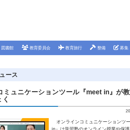
図書館
教育委員会
教育旅行
整備
募集
ュース
ミュニケーションツール『meet in』が
ょく
2
オンラインコミュニケーションツ
in
』は学習塾のオンライン授業や保護