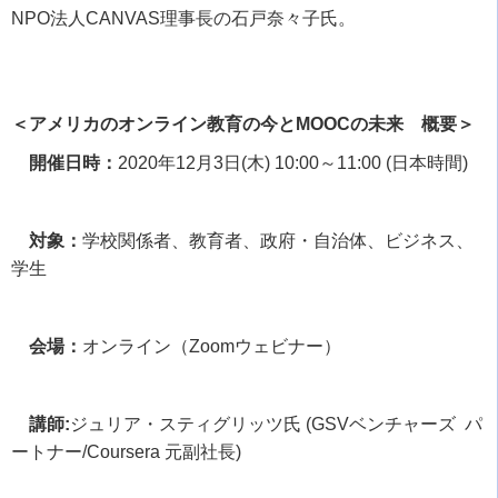
NPO
法人
CANVAS
理事長の石戸奈々子氏。
＜アメリカのオンライン教育の今とMOOCの未来 概要＞
開催日時：
2020
年
12
月
3
日
(
木
) 10:00
～
11:00 (
日本時間
)
対象：
学校関係者、教育者、政府・自治体、ビジネス、
学生
会場：
オンライン（
Zoom
ウェビナー）
講師:
ジュリア・スティグリッツ氏
(GSV
ベンチャーズ パ
ートナー
/Coursera
元副社長
)