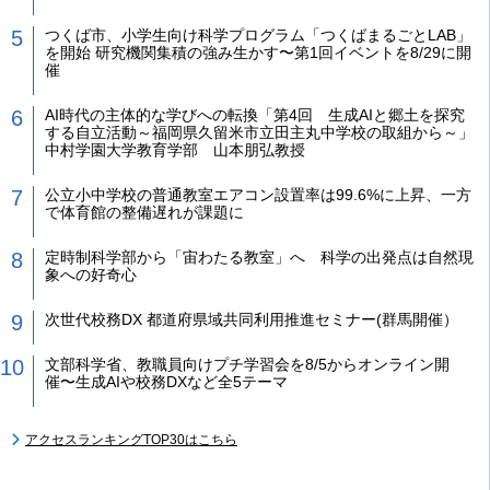
つくば市、小学生向け科学プログラム「つくばまるごとLAB」
を開始 研究機関集積の強み生かす〜第1回イベントを8/29に開
催
AI時代の主体的な学びへの転換「第4回 生成AIと郷土を探究
する自立活動～福岡県久留米市立田主丸中学校の取組から～」
中村学園大学教育学部 山本朋弘教授
公立小中学校の普通教室エアコン設置率は99.6%に上昇、一方
で体育館の整備遅れが課題に
定時制科学部から「宙わたる教室」へ 科学の出発点は自然現
象への好奇心
次世代校務DX 都道府県域共同利用推進セミナー(群馬開催）
文部科学省、教職員向けプチ学習会を8/5からオンライン開
催〜生成AIや校務DXなど全5テーマ
アクセスランキングTOP30はこちら