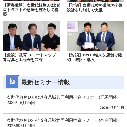
【新春鼎談】次世代校務DXはゼ
【討議】次世代校務環境の全体
ロトラストの意味を整理して構
設計を｢共創｣で支援
築
【鼎談】教育DXロードマップ
【対談】BYOD端末を店舗で確
青写真と工程表を共有
認・選択・購入
最新セミナー情報
次世代校務DX 都道府県域共同利用推進セミナー(群馬開催）
2026年8月25日
2026年7月14日
次世代校務DX 都道府県域共同利用推進セミナー(奈良開催）
2026年7月28日