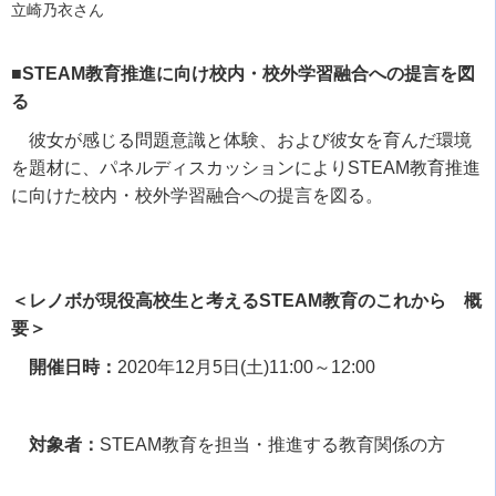
立崎乃衣さん
■STEAM教育推進に向け校内・校外学習融合への提言を図
る
彼女が感じる問題意識と体験、および彼女を育んだ環境
を題材に、パネルディスカッションにより
STEAM
教育推進
に向けた校内・校外学習融合への提言を図る。
＜レノボが現役高校生と考えるSTEAM教育のこれから 概
要＞
開催日時：
2020
年
12
月
5
日
(
土
)11:00
～
12:00
対象者：
STEAM
教育を担当・推進する教育関係の方