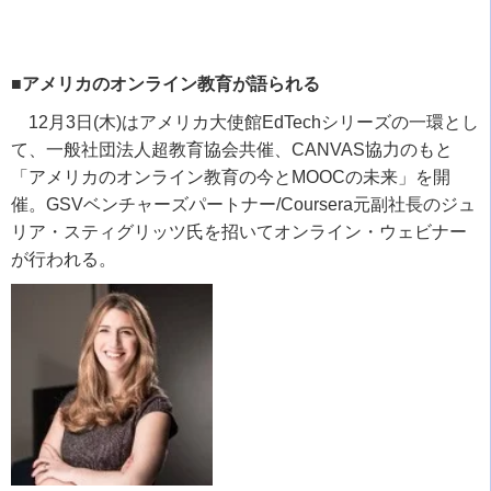
■アメリカのオンライン教育が語られる
12
月
3
日
(
木
)
はアメリカ大使館
EdTech
シリーズの一環とし
て、一般社団法人超教育協会共催、
CANVAS
協力のもと
「アメリカのオンライン教育の今とMOOCの未来」を開
催。GSVベンチャーズパートナー/Coursera元副社長のジュ
リア・スティグリッツ氏を招いてオンライン・ウェビナー
が行われる。