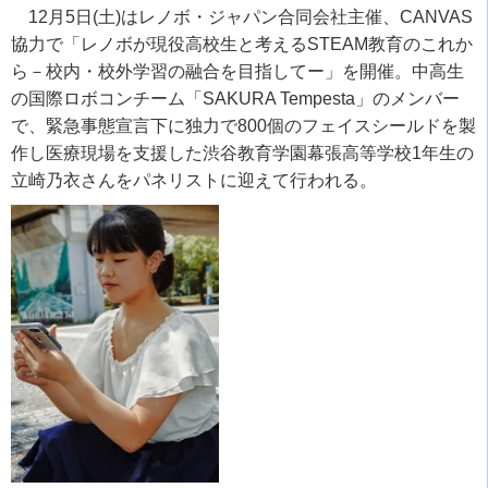
12
月
5
日
(
土
)
はレノボ・ジャパン合同会社主催、
CANVAS
協力で「レノボが現役高校生と考える
STEAM
教育のこれか
ら－校内・校外学習の融合を目指してー」を開催。中高生
の国際ロボコンチーム「
SAKURA Tempesta
」のメンバー
で、緊急事態宣言下に独力で
800
個のフェイスシールドを製
作し医療現場を支援した渋谷教育学園幕張高等学校
1
年生の
立崎乃衣さんをパネリストに迎えて行われる。