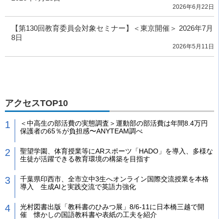
2026年6月22日
【第130回教育委員会対象セミナー】＜東京開催＞ 2026年7月
8日
2026年5月11日
アクセスTOP10
＜中高生の部活費の実態調査＞運動部の部活費は年間8.4万円
保護者の65％が負担感〜ANYTEAM調べ
聖望学園、体育授業等にARスポーツ「HADO」を導入、多様な
生徒が活躍できる教育環境の構築を目指す
千葉県印西市、全市立中3生へオンライン国際交流授業を本格
導入 生成AIと実践交流で英語力強化
光村図書出版「教科書のひみつ展」8/6-11に日本橋三越で開
催 懐かしの国語教科書や表紙の工夫を紹介