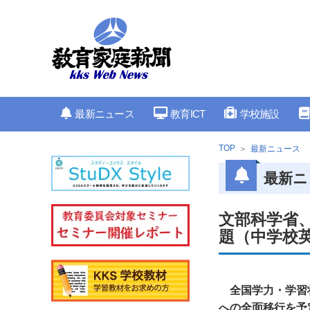
最新ニュース
教育ICT
学校施設
TOP
最新ニュース
最新ニ
文部科学省、
題（中学校
全国学力・学習
への全面移行を予