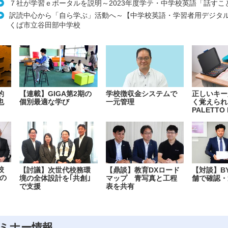
７社が学習ｅポータルを説明～2023年度学テ・中学校英語「話すこ
訳読中心から「自ら学ぶ」活動へ～【中学校英語・学習者用デジタ
くば市立谷田部中学校
的
【連載】GIGA第2期の
学校徴収金システムで
正しいキー
也
個別最適な学び
一元管理
く覚えられ
PALETTO 
校
【討議】次世代校務環
【鼎談】教育DXロード
【対談】B
の
境の全体設計を｢共創｣
マップ 青写真と工程
舗で確認・
で支援
表を共有
ミナー情報