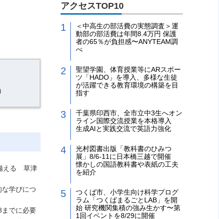
アクセスTOP10
＜中高生の部活費の実態調査＞運
動部の部活費は年間8.4万円 保護
者の65％が負担感〜ANYTEAM調
べ
聖望学園、体育授業等にARスポー
ツ「HADO」を導入、多様な生徒
が活躍できる教育環境の構築を目
）
指す
千葉県印西市、全市立中3生へオン
ライン国際交流授業を本格導入
生成AIと実践交流で英語力強化
光村図書出版「教科書のひみつ
展」8/6-11に日本橋三越で開催
懐かしの国語教科書や表紙の工夫
備える 草津
を紹介
的な学びにつ
つくば市、小学生向け科学プログ
ラム「つくばまるごとLAB」を開
始 研究機関集積の強み生かす〜第
18までに必要
1回イベントを8/29に開催