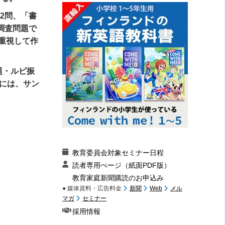
2問、「書
調査問題で
重視して作
題・ルビ振
には、サン
教育委員会対象セミナー日程
読者専用ぺージ（紙面PDF版）
教育家庭新聞購読のお申込み
● 媒体資料・広告料金
新聞
Web
メル
マガ
セミナー
採用情報