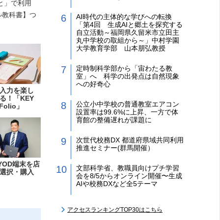
と」で利用
ル教科書】つ
AI時代の主体的な学びへの転換
「第4回 生成AIと郷土を探究する
自立活動～福岡県久留米市立田主
丸中学校の取組から～」中村学園
大学教育学部 山本朋弘教授
定時制科学部から「宙わたる教
室」へ 科学の出発点は自然現象
への好奇心
入力を楽し
る！「KEY
公立小中学校の普通教室エアコン
Folio」
設置率は99.6%に上昇、一方で体
育館の整備遅れが課題に
次世代校務DX 都道府県域共同利用
推進セミナー(群馬開催）
YOD端末を店
文部科学省、教職員向けプチ学習
選択・購入
会を8/5からオンライン開催〜生成
AIや校務DXなど全5テーマ
アクセスランキングTOP30はこちら