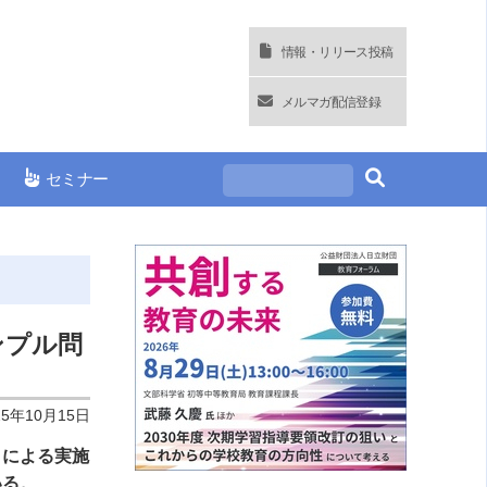
情報・リリース投稿
メルマガ配信登録
セミナー
ンプル問
25年10月15日
）による実施
いる。