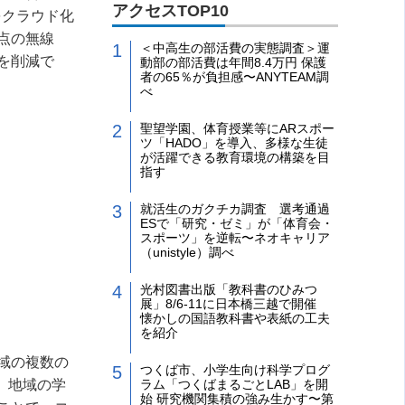
アクセスTOP10
をクラウド化
点の無線
＜中高生の部活費の実態調査＞運
を削減で
動部の部活費は年間8.4万円 保護
者の65％が負担感〜ANYTEAM調
べ
聖望学園、体育授業等にARスポー
ツ「HADO」を導入、多様な生徒
が活躍できる教育環境の構築を目
指す
就活生のガクチカ調査 選考通過
ESで「研究・ゼミ」が「体育会・
スポーツ」を逆転〜ネオキャリア
（unistyle）調べ
光村図書出版「教科書のひみつ
展」8/6-11に日本橋三越で開催
懐かしの国語教科書や表紙の工夫
を紹介
域の複数の
つくば市、小学生向け科学プログ
。地域の学
ラム「つくばまるごとLAB」を開
始 研究機関集積の強み生かす〜第