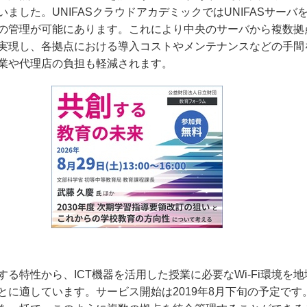
いました。
UNIFAS
クラウドアカデミックでは
UNIFAS
サーバ
の管理が可能にあります。これにより中央のサーバから複数拠
実現し、各拠点における導入コストやメンテナンスなどの手間
業や代理店の負担も軽減されます。
する特性から、
ICT
機器を活用した授業に必要な
Wi-Fi
環境を地
とに適しています。サービス開始は
2019
年
8
月下旬の予定です