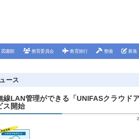
図書館
教育委員会
教育旅行
整備
募集
ュース
線LAN管理ができる「UNIFASクラウド
ビス開始