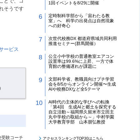
ことで、コ
1回イベントを8/29に開催
れそうです
定時制科学部から「宙わたる教
室」へ 科学の出発点は自然現象
への好奇心
次世代校務DX 都道府県域共同利用
推進セミナー(群馬開催）
サービス
公立小中学校の普通教室エアコン
設置率は99.6%に上昇、一方で体
育館の整備遅れが課題に
文部科学省、教職員向けプチ学習
会を8/5からオンライン開催〜生成
）
AIや校務DXなど全5テーマ
AI時代の主体的な学びへの転換
「第4回 生成AIと郷土を探究する
自立活動～福岡県久留米市立田主
丸中学校の取組から～」中村学園
大学教育学部 山本朋弘教授
校受験コーチ
アクセスランキングTOP30はこちら