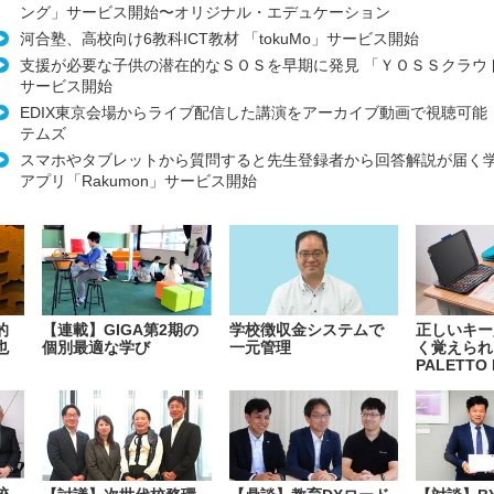
ング」サービス開始〜オリジナル・エデュケーション
河合塾、高校向け6教科ICT教材 「tokuMo」サービス開始
支援が必要な子供の潜在的なＳＯＳを早期に発見 「ＹＯＳＳクラウ
サービス開始
EDIX東京会場からライブ配信した講演をアーカイブ動画で視聴可能
テムズ
スマホやタブレットから質問すると先生登録者から回答解説が届く
アプリ「Rakumon」サービス開始
的
【連載】GIGA第2期の
学校徴収金システムで
正しいキー
也
個別最適な学び
一元管理
く覚えられ
PALETTO 