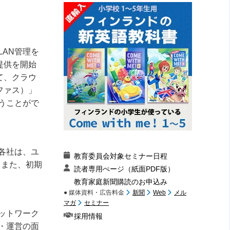
LAN
管理を
提供を開始
て、クラウ
ファス）」
うことがで
各社は、ユ
教育委員会対象セミナー日程
。また、初期
読者専用ぺージ（紙面PDF版）
教育家庭新聞購読のお申込み
● 媒体資料・広告料金
新聞
Web
メル
マガ
セミナー
ットワーク
採用情報
・運営の面