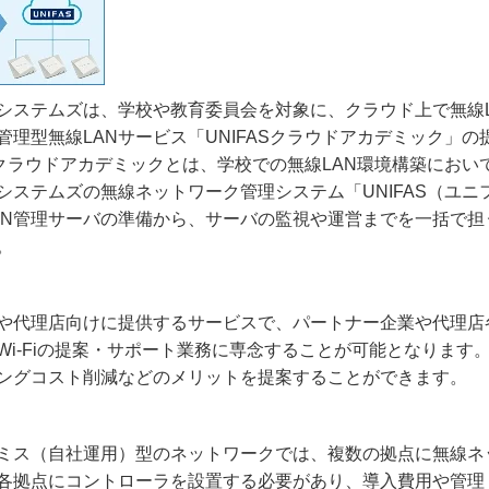
システムズは、学校や教育委員会を対象に、クラウド上で無線
管理型無線
LAN
サービス「
UNIFAS
クラウドアカデミック」の
クラウドアカデミックとは、学校での無線
LAN
環境構築におい
システムズの無線ネットワーク管理システム「
UNIFAS
（ユニ
AN
管理サーバの準備から、サーバの監視や運営までを一括で担
。
や代理店向けに提供するサービスで、パートナー企業や代理店
Wi-Fi
の提案・サポート業務に専念することが可能となります
ングコスト削減などのメリットを提案することができます。
ミス（自社運用）型のネットワークでは、複数の拠点に無線ネ
各拠点にコントローラを設置する必要があり、導入費用や管理