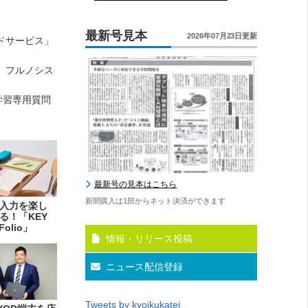
最新号見本
2026年07月23日更新
ドサービス」
 フルノシス
学習専用質問
最新号の見本はこちら
新聞購入は1部からネット決済ができます
入力を楽し
る！「KEY
Folio」
情報・リリース投稿
ニュース配信登録
Tweets by kyoikukatei