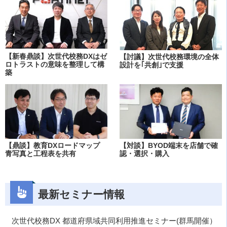
【新春鼎談】次世代校務DXはゼ
【討議】次世代校務環境の全体
ロトラストの意味を整理して構
設計を｢共創｣で支援
築
【鼎談】教育DXロードマップ
【対談】BYOD端末を店舗で確
青写真と工程表を共有
認・選択・購入
最新セミナー情報
次世代校務DX 都道府県域共同利用推進セミナー(群馬開催）