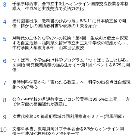
千葉県印西市、全市立中3生へオンライン国際交流授業を本格
導入 生成AIと実践交流で英語力強化
光村図書出版「教科書のひみつ展」8/6-11に日本橋三越で開
催 懐かしの国語教科書や表紙の工夫を紹介
AI時代の主体的な学びへの転換「第4回 生成AIと郷土を探究
する自立活動～福岡県久留米市立田主丸中学校の取組から～」
中村学園大学教育学部 山本朋弘教授
つくば市、小学生向け科学プログラム「つくばまるごとLAB」
を開始 研究機関集積の強み生かす〜第1回イベントを8/29に開
催
定時制科学部から「宙わたる教室」へ 科学の出発点は自然現
象への好奇心
公立小中学校の普通教室エアコン設置率は99.6%に上昇、一方
で体育館の整備遅れが課題に
次世代校務DX 都道府県域共同利用推進セミナー(群馬開催）
文部科学省、教職員向けプチ学習会を8/5からオンライン開
催〜生成AIや校務DXなど全5テーマ