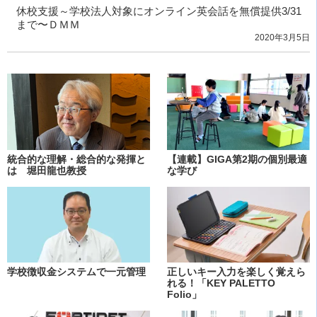
休校支援～学校法人対象にオンライン英会話を無償提供3/31
まで〜ＤＭＭ
2020年3月5日
統合的な理解・総合的な発揮と
【連載】GIGA第2期の個別最適
は 堀田龍也教授
な学び
学校徴収金システムで一元管理
正しいキー入力を楽しく覚えら
れる！「KEY PALETTO
Folio」