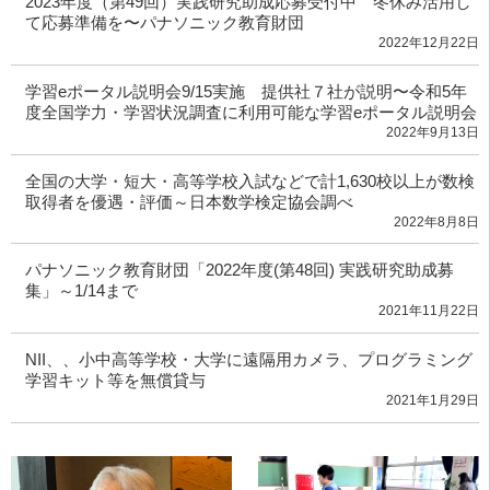
2023年度（第49回）実践研究助成応募受付中 冬休み活用し
て応募準備を〜パナソニック教育財団
2022年12月22日
学習eポータル説明会9/15実施 提供社７社が説明〜令和5年
度全国学力・学習状況調査に利用可能な学習eポータル説明会
2022年9月13日
全国の大学・短大・高等学校入試などで計1,630校以上が数検
取得者を優遇・評価～日本数学検定協会調べ
2022年8月8日
パナソニック教育財団「2022年度(第48回) 実践研究助成募
集」～1/14まで
2021年11月22日
NII、、小中高等学校・大学に遠隔用カメラ、プログラミング
学習キット等を無償貸与
2021年1月29日