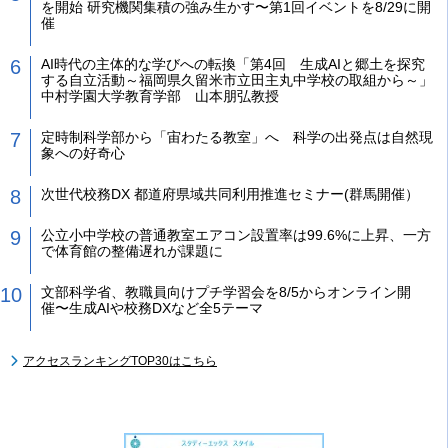
を開始 研究機関集積の強み生かす〜第1回イベントを8/29に開
催
AI時代の主体的な学びへの転換「第4回 生成AIと郷土を探究
する自立活動～福岡県久留米市立田主丸中学校の取組から～」
中村学園大学教育学部 山本朋弘教授
定時制科学部から「宙わたる教室」へ 科学の出発点は自然現
象への好奇心
次世代校務DX 都道府県域共同利用推進セミナー(群馬開催）
公立小中学校の普通教室エアコン設置率は99.6%に上昇、一方
で体育館の整備遅れが課題に
文部科学省、教職員向けプチ学習会を8/5からオンライン開
催〜生成AIや校務DXなど全5テーマ
アクセスランキングTOP30はこちら