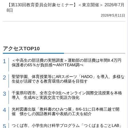
【第130回教育委員会対象セミナー】＜東京開催＞ 2026年7月
8日
2026年5月11日
アクセスTOP10
＜中高生の部活費の実態調査＞運動部の部活費は年間8.4万円
保護者の65％が負担感〜ANYTEAM調べ
聖望学園、体育授業等にARスポーツ「HADO」を導入、多様な
生徒が活躍できる教育環境の構築を目指す
千葉県印西市、全市立中3生へオンライン国際交流授業を本格
導入 生成AIと実践交流で英語力強化
光村図書出版「教科書のひみつ展」8/6-11に日本橋三越で開
催 懐かしの国語教科書や表紙の工夫を紹介
つくば市、小学生向け科学プログラム「つくばまるごとLAB」