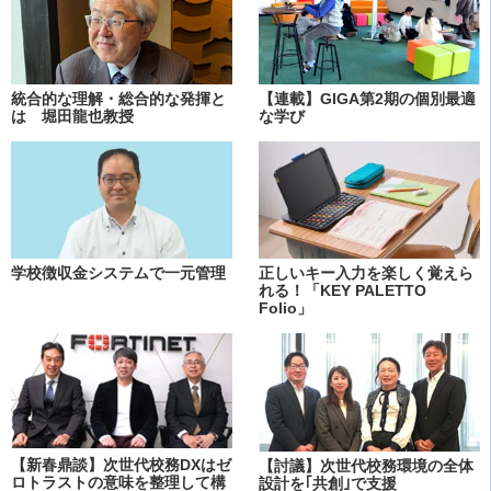
統合的な理解・総合的な発揮と
【連載】GIGA第2期の個別最適
は 堀田龍也教授
な学び
学校徴収金システムで一元管理
正しいキー入力を楽しく覚えら
れる！「KEY PALETTO
Folio」
【新春鼎談】次世代校務DXはゼ
【討議】次世代校務環境の全体
ロトラストの意味を整理して構
設計を｢共創｣で支援