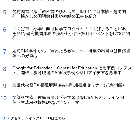
光村図書出版「教科書のひみつ展」8/6-11に日本橋三越で開
催 懐かしの国語教科書や表紙の工夫を紹介
つくば市、小学生向け科学プログラム「つくばまるごとLAB」
を開始 研究機関集積の強み生かす〜第1回イベントを8/29に開
催
定時制科学部から「宙わたる教室」へ 科学の出発点は自然現
象への好奇心
Google for Education「Gemini for Education 活用事例コンテス
ト」開催 教育現場のAI実践事例や活用アイデアを募集中
次世代校務DX 都道府県域共同利用推進セミナー(群馬開催）
文部科学省、教職員向けプチ学習会を8/5からオンライン開
催〜生成AIや校務DXなど全5テーマ
アクセスランキングTOP30はこちら