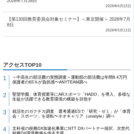
2026年7月28日
2026年6月22日
【第130回教育委員会対象セミナー】＜東京開催＞ 2026年7月
8日
2026年5月11日
アクセスTOP10
＜中高生の部活費の実態調査＞運動部の部活費は年間8.4万円
保護者の65％が負担感〜ANYTEAM調べ
聖望学園、体育授業等にARスポーツ「HADO」を導入、多様な
生徒が活躍できる教育環境の構築を目指す
就活生のガクチカ調査 選考通過ESで「研究・ゼミ」が「体育
会・スポーツ」を逆転〜ネオキャリア（unistyle）調べ
文科省の校務DX加速化事業にNTT DXパートナー採択、次世代
校務DX環境整備を伴走支援