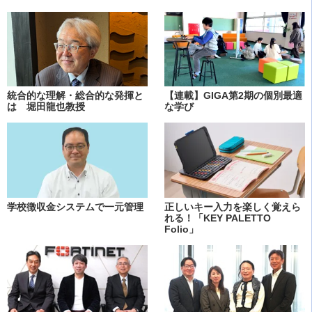
統合的な理解・総合的な発揮と
【連載】GIGA第2期の個別最適
は 堀田龍也教授
な学び
学校徴収金システムで一元管理
正しいキー入力を楽しく覚えら
れる！「KEY PALETTO
Folio」