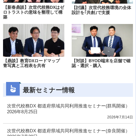
【新春鼎談】次世代校務DXはゼ
【討議】次世代校務環境の全体
ロトラストの意味を整理して構
設計を｢共創｣で支援
築
【鼎談】教育DXロードマップ
【対談】BYOD端末を店舗で確
青写真と工程表を共有
認・選択・購入
最新セミナー情報
次世代校務DX 都道府県域共同利用推進セミナー(群馬開催）
2026年8月25日
2026年7月14日
次世代校務DX 都道府県域共同利用推進セミナー(奈良開催）