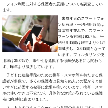
トフォン利用に対する保護者の意識についても調査してい
ます。
未成年者のスマートフォ
ン所有率・平均利用時間は
ほぼ前年並みで、スマート
フォン所有率は93.7％。平
均利用時間は昨年より0.1時
間減少し、3.6時間となって
います。フィルタリング使
用率は35.0%で、事件性を危惧する傾向があるにも関わら
ず、昨年より減少しています。
子どもに連絡手段のために携帯・スマホ等を持たせる保
護者が多数で、多くの保護者は見知らぬ人との繋がりと使
いすぎに起因する被害に危惧を抱いています。携帯・スマ
ホの使いすぎは不安だが、具体的な対策が取れている保護
者は約3割に留まりました。
ネット上のコミュニケーション意識の高まりに比べ、リ