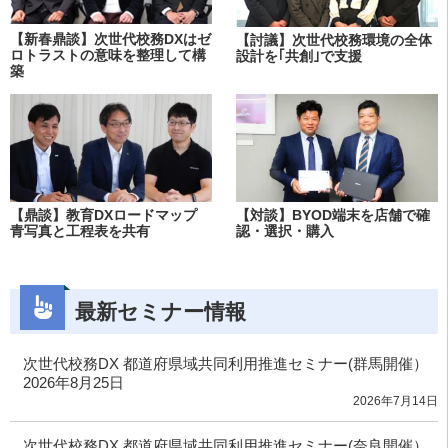
【新春鼎談】次世代校務DXはゼ
【討議】次世代校務環境の全体
ロトラストの意味を整理して構
設計を｢共創｣で支援
築
【鼎談】教育DXロードマップ
【対談】BYOD端末を店舗で確
青写真と工程表を共有
認・選択・購入
最新セミナー情報
次世代校務DX 都道府県域共同利用推進セミナー(群馬開催）
2026年8月25日
2026年7月14日
次世代校務DX 都道府県域共同利用推進セミナー(奈良開催）