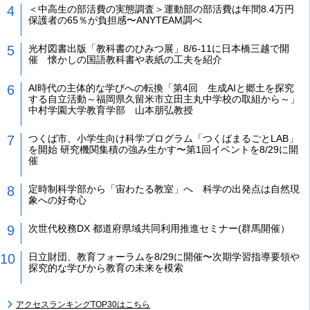
＜中高生の部活費の実態調査＞運動部の部活費は年間8.4万円
保護者の65％が負担感〜ANYTEAM調べ
光村図書出版「教科書のひみつ展」8/6-11に日本橋三越で開
催 懐かしの国語教科書や表紙の工夫を紹介
AI時代の主体的な学びへの転換「第4回 生成AIと郷土を探究
する自立活動～福岡県久留米市立田主丸中学校の取組から～」
中村学園大学教育学部 山本朋弘教授
つくば市、小学生向け科学プログラム「つくばまるごとLAB」
を開始 研究機関集積の強み生かす〜第1回イベントを8/29に開
催
定時制科学部から「宙わたる教室」へ 科学の出発点は自然現
象への好奇心
次世代校務DX 都道府県域共同利用推進セミナー(群馬開催）
日立財団、教育フォーラムを8/29に開催〜次期学習指導要領や
探究的な学びから教育の未来を模索
アクセスランキングTOP30はこちら