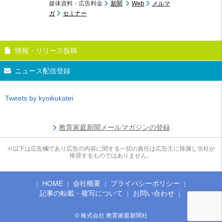
媒体資料・広告料金
新聞
Web
メルマ
ガ
セミナー
情報・リリース投稿
ニュース配信登録
Tweets by kyoikukatei
教育家庭新聞メールマガジンの登録
※以下は広告欄であり広告の内容に関する一切の責任は広告主に帰属し当社が
推奨するものではありません。
HOME
会社概要
プライバシーポリシー
記事の転載・複写について
お問い合わせ
© 株式会社 教育家庭新聞社