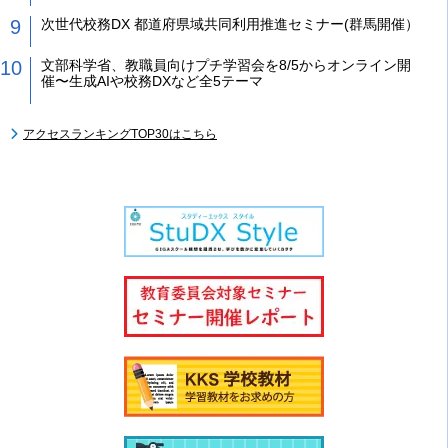
次世代校務DX 都道府県域共同利用推進セミナー(群馬開催）
文部科学省、教職員向けプチ学習会を8/5からオンライン開
催〜生成AIや校務DXなど全5テーマ
アクセスランキングTOP30はこちら