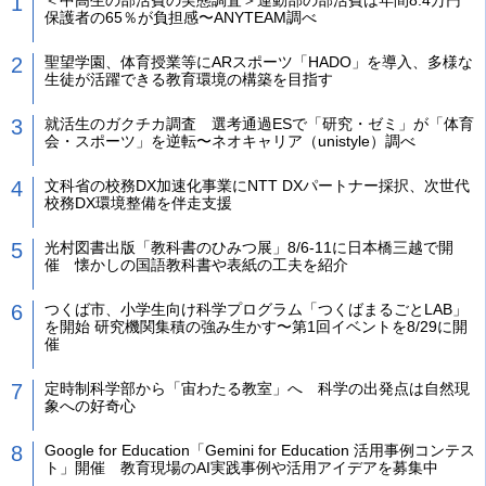
保護者の65％が負担感〜ANYTEAM調べ
聖望学園、体育授業等にARスポーツ「HADO」を導入、多様な
生徒が活躍できる教育環境の構築を目指す
就活生のガクチカ調査 選考通過ESで「研究・ゼミ」が「体育
会・スポーツ」を逆転〜ネオキャリア（unistyle）調べ
文科省の校務DX加速化事業にNTT DXパートナー採択、次世代
校務DX環境整備を伴走支援
光村図書出版「教科書のひみつ展」8/6-11に日本橋三越で開
催 懐かしの国語教科書や表紙の工夫を紹介
つくば市、小学生向け科学プログラム「つくばまるごとLAB」
を開始 研究機関集積の強み生かす〜第1回イベントを8/29に開
催
定時制科学部から「宙わたる教室」へ 科学の出発点は自然現
象への好奇心
Google for Education「Gemini for Education 活用事例コンテス
ト」開催 教育現場のAI実践事例や活用アイデアを募集中