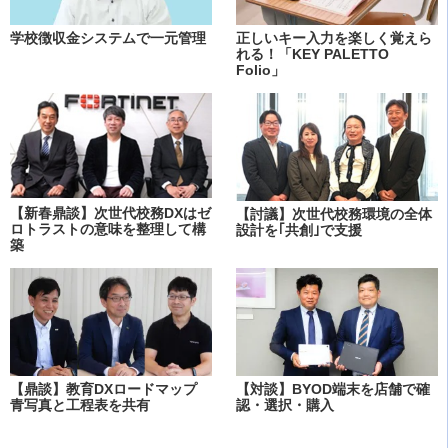
学校徴収金システムで一元管理
正しいキー入力を楽しく覚えら
れる！「KEY PALETTO
Folio」
【新春鼎談】次世代校務DXはゼ
【討議】次世代校務環境の全体
ロトラストの意味を整理して構
設計を｢共創｣で支援
築
【鼎談】教育DXロードマップ
【対談】BYOD端末を店舗で確
青写真と工程表を共有
認・選択・購入