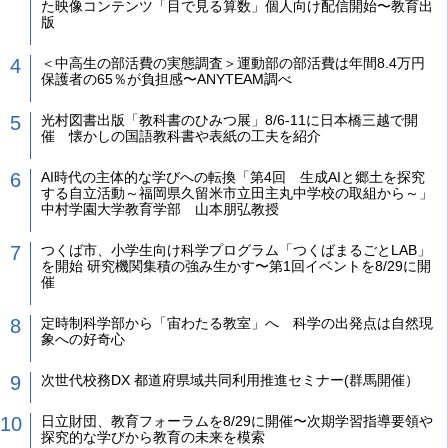
た映像コンテンツ「目で見る算数」個人向け配信開始〜教育出
版
＜中高生の部活費の実態調査＞運動部の部活費は年間8.4万円
保護者の65％が負担感〜ANYTEAM調べ
光村図書出版「教科書のひみつ展」8/6-11に日本橋三越で開
催 懐かしの国語教科書や表紙の工夫を紹介
AI時代の主体的な学びへの転換「第4回 生成AIと郷土を探究
する自立活動～福岡県久留米市立田主丸中学校の取組から～」
中村学園大学教育学部 山本朋弘教授
つくば市、小学生向け科学プログラム「つくばまるごとLAB」
を開始 研究機関集積の強み生かす〜第1回イベントを8/29に開
催
定時制科学部から「宙わたる教室」へ 科学の出発点は自然現
象への好奇心
次世代校務DX 都道府県域共同利用推進セミナー(群馬開催）
日立財団、教育フォーラムを8/29に開催〜次期学習指導要領や
探究的な学びから教育の未来を模索