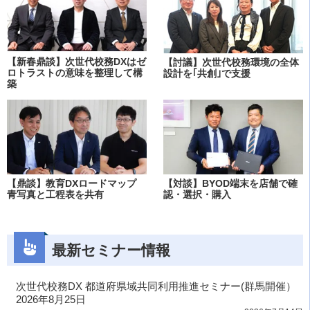
【新春鼎談】次世代校務DXはゼ
【討議】次世代校務環境の全体
ロトラストの意味を整理して構
設計を｢共創｣で支援
築
【鼎談】教育DXロードマップ
【対談】BYOD端末を店舗で確
青写真と工程表を共有
認・選択・購入
最新セミナー情報
次世代校務DX 都道府県域共同利用推進セミナー(群馬開催）
2026年8月25日