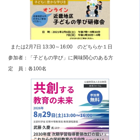
または
2
月
7
日
13:30
～
16:00
のどちらか１日
参加者：「子どもの学び」に興味関心のある方
定 員：各
100
名