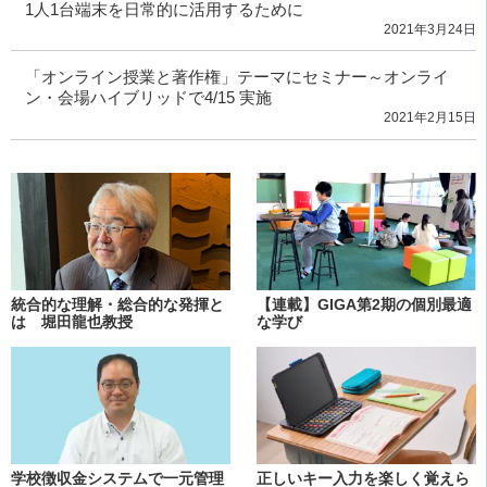
1人1台端末を日常的に活用するために
2021年3月24日
「オンライン授業と著作権」テーマにセミナー～オンライ
ン・会場ハイブリッドで4/15 実施
2021年2月15日
統合的な理解・総合的な発揮と
【連載】GIGA第2期の個別最適
は 堀田龍也教授
な学び
学校徴収金システムで一元管理
正しいキー入力を楽しく覚えら