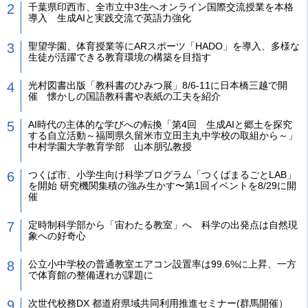
千葉県印西市、全市立中3生へオンライン国際交流授業を本格
導入 生成AIと実践交流で英語力強化
聖望学園、体育授業等にARスポーツ「HADO」を導入、多様な
生徒が活躍できる教育環境の構築を目指す
光村図書出版「教科書のひみつ展」8/6-11に日本橋三越で開
催 懐かしの国語教科書や表紙の工夫を紹介
AI時代の主体的な学びへの転換「第4回 生成AIと郷土を探究
する自立活動～福岡県久留米市立田主丸中学校の取組から～」
中村学園大学教育学部 山本朋弘教授
つくば市、小学生向け科学プログラム「つくばまるごとLAB」
を開始 研究機関集積の強み生かす〜第1回イベントを8/29に開
催
定時制科学部から「宙わたる教室」へ 科学の出発点は自然現
象への好奇心
公立小中学校の普通教室エアコン設置率は99.6%に上昇、一方
で体育館の整備遅れが課題に
次世代校務DX 都道府県域共同利用推進セミナー(群馬開催）