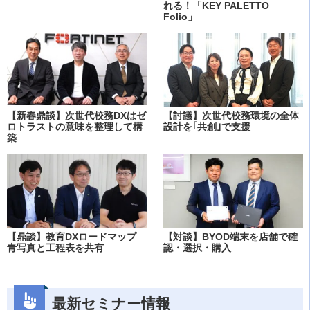
れる！「KEY PALETTO
Folio」
【新春鼎談】次世代校務DXはゼ
【討議】次世代校務環境の全体
ロトラストの意味を整理して構
設計を｢共創｣で支援
築
【鼎談】教育DXロードマップ
【対談】BYOD端末を店舗で確
青写真と工程表を共有
認・選択・購入
最新セミナー情報