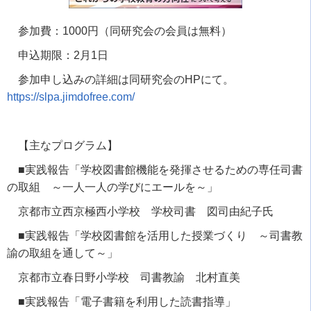
参加費：
1000
円（同研究会の会員は無料）
申込期限：
2
月
1
日
参加申し込みの詳細は同研究会の
HP
にて。
https://slpa.jimdofree.com/
【主なプログラム】
■実践報告「学校図書館機能を発揮させるための専任司書
の取組 ～一人一人の学びにエールを～」
京都市立西京極西小学校 学校司書 図司由紀子氏
■実践報告「学校図書館を活用した授業づくり ～司書教
諭の取組を通して～」
京都市立春日野小学校 司書教諭 北村直美
■実践報告「電子書籍を利用した読書指導」