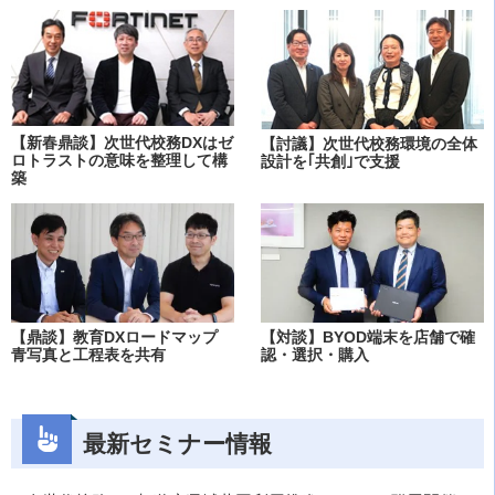
【新春鼎談】次世代校務DXはゼ
【討議】次世代校務環境の全体
ロトラストの意味を整理して構
設計を｢共創｣で支援
築
【鼎談】教育DXロードマップ
【対談】BYOD端末を店舗で確
青写真と工程表を共有
認・選択・購入
最新セミナー情報