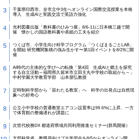
千葉県印西市、全市立中3生へオンライン国際交流授業を本格
導入 生成AIと実践交流で英語力強化
光村図書出版「教科書のひみつ展」8/6-11に日本橋三越で開
催 懐かしの国語教科書や表紙の工夫を紹介
つくば市、小学生向け科学プログラム「つくばまるごとLAB」
を開始 研究機関集積の強み生かす〜第1回イベントを8/29に開
催
AI時代の主体的な学びへの転換「第4回 生成AIと郷土を探究
する自立活動～福岡県久留米市立田主丸中学校の取組から～」
中村学園大学教育学部 山本朋弘教授
定時制科学部から「宙わたる教室」へ 科学の出発点は自然現
象への好奇心
公立小中学校の普通教室エアコン設置率は99.6%に上昇、一方
で体育館の整備遅れが課題に
次世代校務DX 都道府県域共同利用推進セミナー(群馬開催）
文部科学省、教職員向けプチ学習会を8/5からオンライン開