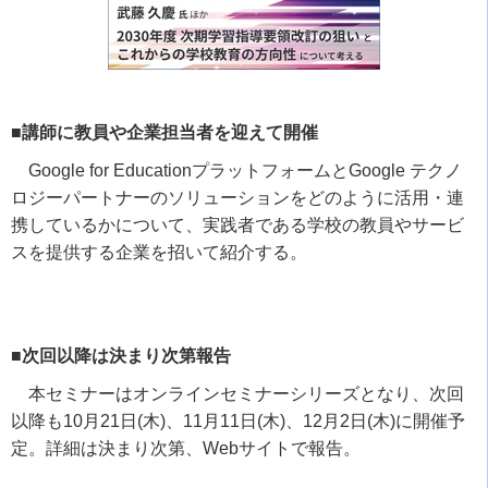
■講師に教員や企業担当者を迎えて開催
Google for Educationプラットフォームと
Google
テクノ
ロジーパートナーのソリューションをどのように活用・連
携しているかについて、実践者である学校の教員やサービ
スを提供する企業を招いて紹介する。
■次回以降は決まり次第報告
本セミナーはオンラインセミナーシリーズとなり、次回
以降も
10
月
21
日
(
木
)
、
11
月
11
日
(
木
)
、
12
月
2
日
(
木
)
に開催予
定。詳細は決まり次第、
Web
サイトで報告。