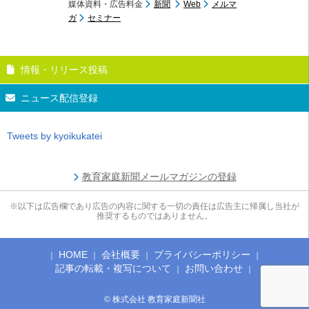
媒体資料・広告料金
新聞
Web
メルマ
ガ
セミナー
情報・リリース投稿
ニュース配信登録
Tweets by kyoikukatei
教育家庭新聞メールマガジンの登録
※以下は広告欄であり広告の内容に関する一切の責任は広告主に帰属し当社が
推奨するものではありません。
HOME
会社概要
プライバシーポリシー
記事の転載・複写について
お問い合わせ
© 株式会社 教育家庭新聞社