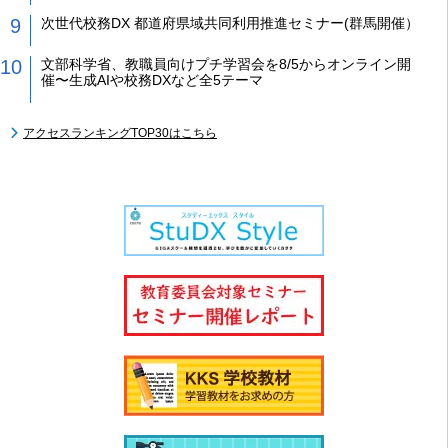
次世代校務DX 都道府県域共同利用推進セミナー(群馬開催）
文部科学省、教職員向けプチ学習会を8/5からオンライン開
催〜生成AIや校務DXなど全5テーマ
アクセスランキングTOP30はこちら