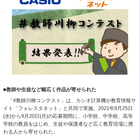
■教師や生徒など幅広く作品が寄せられた
「
#
教師川柳コンテスト」は、カシオ計算機が教育情報サ
イト「フォレスタネット」と共同で実施。
2021
年
8
月
25
日
(
水
)
から
9
月
20
日
(
月
)
の応募期間に、小学校、中学校、高等
学校の教員をはじめ、生徒や保護者など広く教育現場に携
わる人から寄せられた。