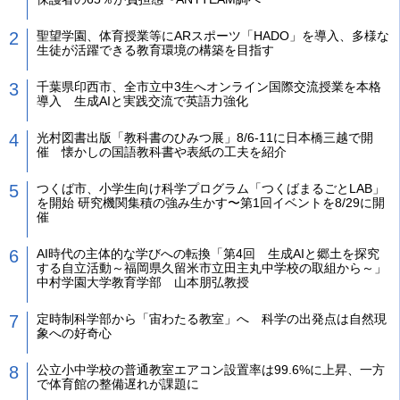
聖望学園、体育授業等にARスポーツ「HADO」を導入、多様な
生徒が活躍できる教育環境の構築を目指す
千葉県印西市、全市立中3生へオンライン国際交流授業を本格
導入 生成AIと実践交流で英語力強化
光村図書出版「教科書のひみつ展」8/6-11に日本橋三越で開
催 懐かしの国語教科書や表紙の工夫を紹介
つくば市、小学生向け科学プログラム「つくばまるごとLAB」
を開始 研究機関集積の強み生かす〜第1回イベントを8/29に開
催
AI時代の主体的な学びへの転換「第4回 生成AIと郷土を探究
する自立活動～福岡県久留米市立田主丸中学校の取組から～」
中村学園大学教育学部 山本朋弘教授
定時制科学部から「宙わたる教室」へ 科学の出発点は自然現
象への好奇心
公立小中学校の普通教室エアコン設置率は99.6%に上昇、一方
で体育館の整備遅れが課題に