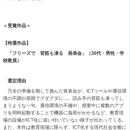
＜受賞作品＞
【特選作品】
「フリーズで 背筋も凍る 発表会」（30代・男性・学
校教員）
選定理由
万全の準備を期して挑んだ発表会が、
ICT
ツールや通信環
境の不調が原因でグダグダに…。読み手の背筋も凍ってし
まうような一句。通信環境の不備や、授業中に複数のアプ
リを同時起動することで機器に負荷がかかるなど、教育現
場の設備が
ICT
化に追い付いていない様子が伝わってくる。
また、本作は教育現場に限らず、
ICT
化する現代社会全般に