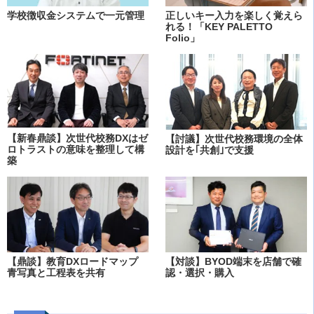
学校徴収金システムで一元管理
正しいキー入力を楽しく覚えら
れる！「KEY PALETTO
Folio」
【新春鼎談】次世代校務DXはゼ
【討議】次世代校務環境の全体
ロトラストの意味を整理して構
設計を｢共創｣で支援
築
【鼎談】教育DXロードマップ
【対談】BYOD端末を店舗で確
青写真と工程表を共有
認・選択・購入