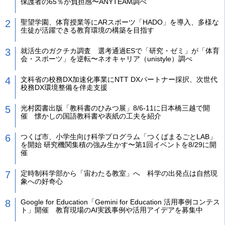
保護者の65％が負担感〜ANYTEAM調べ
聖望学園、体育授業等にARスポーツ「HADO」を導入、多様な
生徒が活躍できる教育環境の構築を目指す
就活生のガクチカ調査 選考通過ESで「研究・ゼミ」が「体育
会・スポーツ」を逆転〜ネオキャリア（unistyle）調べ
文科省の校務DX加速化事業にNTT DXパートナー採択、次世代
校務DX環境整備を伴走支援
光村図書出版「教科書のひみつ展」8/6-11に日本橋三越で開
催 懐かしの国語教科書や表紙の工夫を紹介
つくば市、小学生向け科学プログラム「つくばまるごとLAB」
を開始 研究機関集積の強み生かす〜第1回イベントを8/29に開
催
定時制科学部から「宙わたる教室」へ 科学の出発点は自然現
象への好奇心
Google for Education「Gemini for Education 活用事例コンテス
ト」開催 教育現場のAI実践事例や活用アイデアを募集中