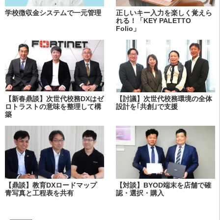
学校徴収金システムで一元管理
正しいキー入力を楽しく覚えら
れる！「KEY PALETTO
Folio」
【新春鼎談】次世代校務DXはゼ
【討議】次世代校務環境の全体
ロトラストの意味を整理して構
設計を｢共創｣で支援
築
【鼎談】教育DXロードマップ
【対談】BYOD端末を店舗で確
青写真と工程表を共有
認・選択・購入