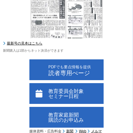
最新号の見本はこちら
新聞購入は1部からネット決済ができます
PDFでも要点情報を提供
読者専用ぺージ
教育委員会対象
セミナー日程
教育家庭新聞
購読のお申込み
媒体資料・広告料金
新聞
Web
メルマ