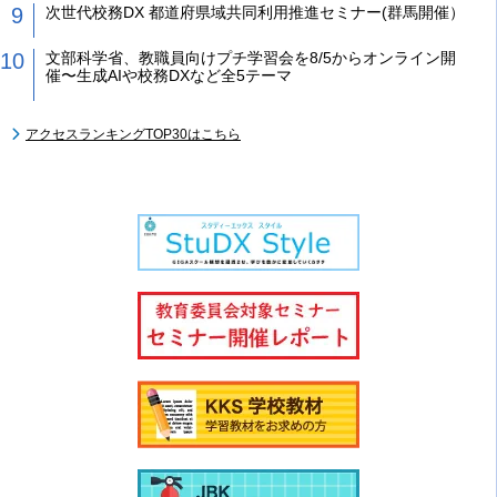
次世代校務DX 都道府県域共同利用推進セミナー(群馬開催）
文部科学省、教職員向けプチ学習会を8/5からオンライン開
催〜生成AIや校務DXなど全5テーマ
アクセスランキングTOP30はこちら