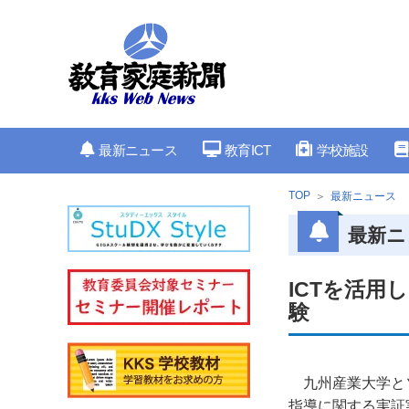
最新ニュース
教育ICT
学校施設
TOP
最新ニュース
最新ニ
ICTを活
験
九州産業大学と
指導に関する実証