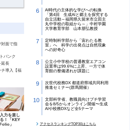
AI時代の主体的な学びへの転換
「第4回 生成AIと郷土を探究する
自立活動～福岡県久留米市立田主
丸中学校の取組から～」中村学園
大学教育学部 山本朋弘教授
定時制科学部から「宙わたる教
が対面で指
室」へ 科学の出発点は自然現象
への好奇心
トバンク
公立小中学校の普通教室エアコン
を延長
設置率は99.6%に上昇、一方で体
ーチ導入【福
育館の整備遅れが課題に
次世代校務DX 都道府県域共同利用
推進セミナー(群馬開催）
文部科学省、教職員向けプチ学習
会を8/5からオンライン開催〜生成
AIや校務DXなど全5テーマ
入力を楽し
る！「KEY
Folio」
アクセスランキングTOP30はこちら