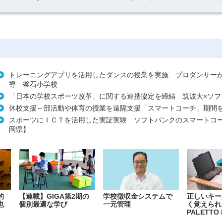
トレーニングアプリを活用したダンスの授業を実施 プロダンサー
導 釜石小学校
「日本の学校スポーツ改革」に関する連携協定を締結 筑波大×ソフ
休校支援～部活動や体育の授業を遠隔支援「スマートコーチ」期間
スポーツにＩＣＴを活用した実証実験 ソフトバンクのスマートコ
岡県】
的
【連載】GIGA第2期の
学校徴収金システムで
正しいキー
也
個別最適な学び
一元管理
く覚えられ
PALETTO 