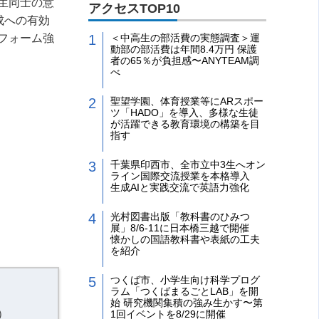
生同士の意
アクセスTOP10
成への有効
フォーム強
＜中高生の部活費の実態調査＞運
動部の部活費は年間8.4万円 保護
者の65％が負担感〜ANYTEAM調
べ
聖望学園、体育授業等にARスポー
ツ「HADO」を導入、多様な生徒
が活躍できる教育環境の構築を目
指す
千葉県印西市、全市立中3生へオン
ライン国際交流授業を本格導入
生成AIと実践交流で英語力強化
光村図書出版「教科書のひみつ
展」8/6-11に日本橋三越で開催
懐かしの国語教科書や表紙の工夫
を紹介
つくば市、小学生向け科学プログ
ラム「つくばまるごとLAB」を開
始 研究機関集積の強み生かす〜第
）
1回イベントを8/29に開催