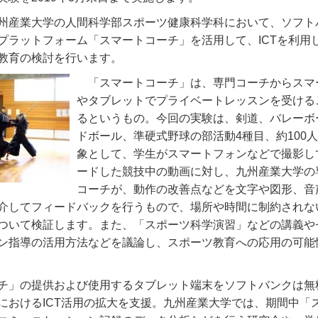
州産業大学の人間科学部スポーツ健康科学科において、ソフト
プラットフォーム「スマートコーチ」を活用して、ICTを利用
教育の検討を行います。
「スマートコーチ」は、専門コーチからスマ
やタブレットでプライベートレッスンを受ける
るというもの。今回の実験は、剣道、バレーボ
ドボール、準硬式野球の部活動4種目、約100
象として、学生がスマートフォンなどで撮影し
ードした競技中の動画に対し、九州産業大学の
コーチが、動作の改善点などを文字や図形、音
介してフィードバックを行うもので、場所や時間に制約されな
ついて検証します。また、「スポーツ科学演習」などの講義や
ン指導の活用方法などを議論し、スポーツ教育への応用の可能
チ」の提供および使用するタブレット端末をソフトバンクは無
におけるICT活用の拡大を支援。九州産業大学では、期間中「