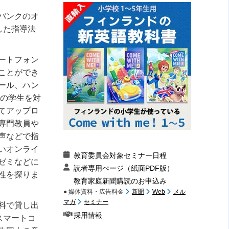
バンクのオ
した指導法
ートフォン
ことができ
ール、ハン
人の学生を対
てアップロ
専門教員や
声などで指
いオンライ
教育委員会対象セミナー日程
ゼミなどに
読者専用ぺージ（紙面PDF版）
性を探りま
教育家庭新聞購読のお申込み
● 媒体資料・広告料金
新聞
Web
メル
マガ
セミナー
料で貸し出
採用情報
スマートコ