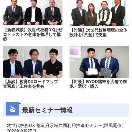
【新春鼎談】次世代校務DXはゼ
【討議】次世代校務環境の全体
ロトラストの意味を整理して構
設計を｢共創｣で支援
築
【鼎談】教育DXロードマップ
【対談】BYOD端末を店舗で確
青写真と工程表を共有
認・選択・購入
最新セミナー情報
次世代校務DX 都道府県域共同利用推進セミナー(群馬開催）
2026年8月25日