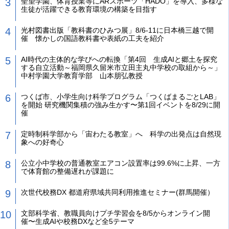
聖望学園、体育授業等にARスポーツ「HADO」を導入、多様な
生徒が活躍できる教育環境の構築を目指す
光村図書出版「教科書のひみつ展」8/6-11に日本橋三越で開
催 懐かしの国語教科書や表紙の工夫を紹介
AI時代の主体的な学びへの転換「第4回 生成AIと郷土を探究
する自立活動～福岡県久留米市立田主丸中学校の取組から～」
中村学園大学教育学部 山本朋弘教授
つくば市、小学生向け科学プログラム「つくばまるごとLAB」
を開始 研究機関集積の強み生かす〜第1回イベントを8/29に開
催
定時制科学部から「宙わたる教室」へ 科学の出発点は自然現
象への好奇心
公立小中学校の普通教室エアコン設置率は99.6%に上昇、一方
で体育館の整備遅れが課題に
次世代校務DX 都道府県域共同利用推進セミナー(群馬開催）
文部科学省、教職員向けプチ学習会を8/5からオンライン開
催〜生成AIや校務DXなど全5テーマ