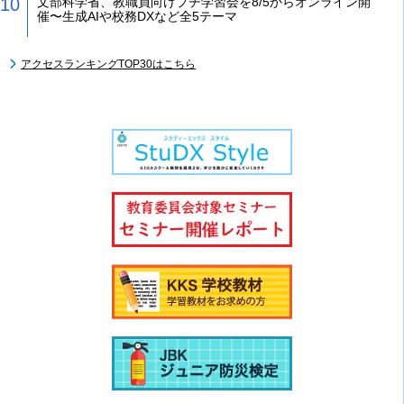
文部科学省、教職員向けプチ学習会を8/5からオンライン開
催〜生成AIや校務DXなど全5テーマ
アクセスランキングTOP30はこちら