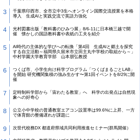
千葉県印西市、全市立中3生へオンライン国際交流授業を本格
導入 生成AIと実践交流で英語力強化
光村図書出版「教科書のひみつ展」8/6-11に日本橋三越で開
催 懐かしの国語教科書や表紙の工夫を紹介
AI時代の主体的な学びへの転換「第4回 生成AIと郷土を探究
する自立活動～福岡県久留米市立田主丸中学校の取組から～」
中村学園大学教育学部 山本朋弘教授
つくば市、小学生向け科学プログラム「つくばまるごとLAB」
を開始 研究機関集積の強み生かす〜第1回イベントを8/29に開
催
定時制科学部から「宙わたる教室」へ 科学の出発点は自然現
象への好奇心
公立小中学校の普通教室エアコン設置率は99.6%に上昇、一方
で体育館の整備遅れが課題に
次世代校務DX 都道府県域共同利用推進セミナー(群馬開催）