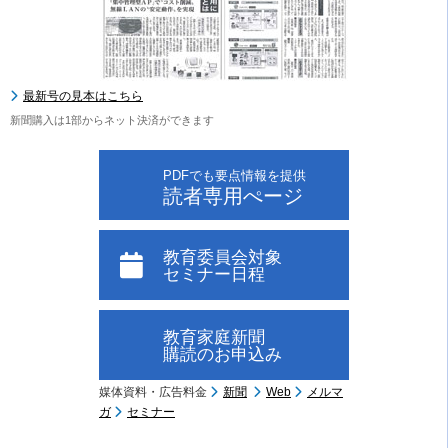
最新号の見本はこちら
新聞購入は1部からネット決済ができます
PDFでも要点情報を提供
読者専用ぺージ
教育委員会対象
セミナー日程
教育家庭新聞
購読のお申込み
媒体資料・広告料金
新聞
Web
メルマ
ガ
セミナー