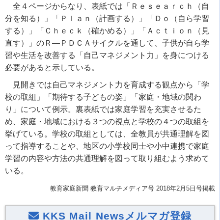
全４ページからなり、表紙では「Ｒｅｓｅａｒｃｈ（自
分を知る）」「Ｐｌａｎ（計画する）」「Ｄｏ（自ら学習
する）」「Ｃｈｅｃｋ（確かめる）」「Ａｃｔｉｏｎ（見
直す）」のＲ―ＰＤＣＡサイクルを通して、子供が自ら学
習や生活を改善する「自己マネジメント力」を身につける
必要があると示している。
見開きでは自己マネジメント力を育成する観点から「学
校の取組」「期待する子どもの姿」「家庭・地域の関わ
り」について例示。裏表紙では家庭学習を充実させるた
め、家庭・地域における３つの視点と学校の４つの取組を
挙げている。学校の取組としては、全教員が共通理解を図
って指導することや、地区の小学校同士や小中連携で家庭
学習の内容や方法の共通理解を図って取り組むよう求めて
いる。
教育家庭新聞 教育マルチメディア号 2018年2月5日号掲載
KKS Mail Newsメルマガ登録