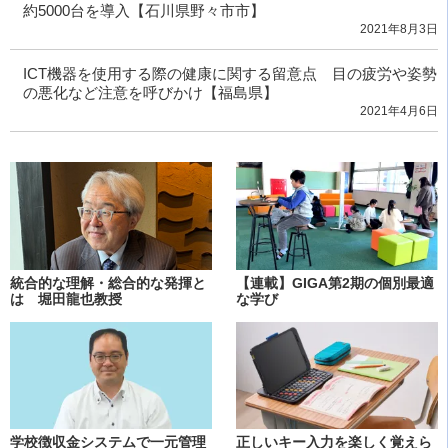
約5000台を導入【石川県野々市市】
2021年8月3日
ICT機器を使用する際の健康に関する留意点 目の疲労や姿勢
の悪化など注意を呼びかけ【福島県】
2021年4月6日
統合的な理解・総合的な発揮と
【連載】GIGA第2期の個別最適
は 堀田龍也教授
な学び
学校徴収金システムで一元管理
正しいキー入力を楽しく覚えら