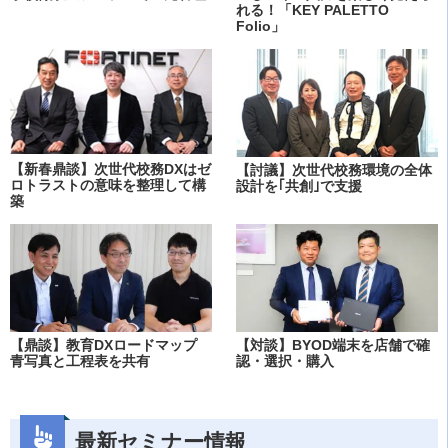
れる！「KEY PALETTO
Folio」
【新春鼎談】次世代校務DXはゼ
【討議】次世代校務環境の全体
ロトラストの意味を整理して構
設計を｢共創｣で支援
築
【鼎談】教育DXロードマップ
【対談】BYOD端末を店舗で確
青写真と工程表を共有
認・選択・購入
最新セミナー情報