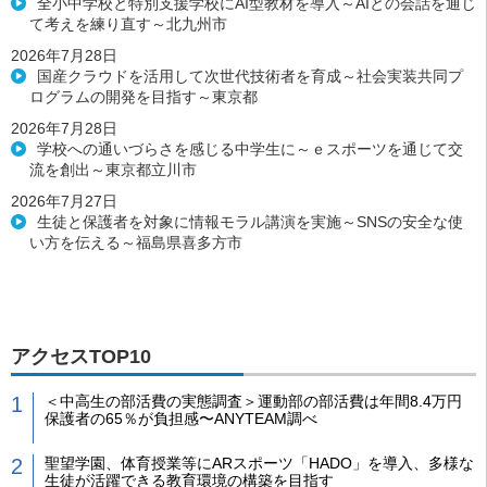
全小中学校と特別支援学校にAI型教材を導入～AIとの会話を通じ
て考えを練り直す～北九州市
2026年7月28日
国産クラウドを活用して次世代技術者を育成～社会実装共同プ
ログラムの開発を目指す～東京都
2026年7月28日
学校への通いづらさを感じる中学生に～ｅスポーツを通じて交
流を創出～東京都立川市
2026年7月27日
生徒と保護者を対象に情報モラル講演を実施～SNSの安全な使
い方を伝える～福島県喜多方市
アクセスTOP10
＜中高生の部活費の実態調査＞運動部の部活費は年間8.4万円
保護者の65％が負担感〜ANYTEAM調べ
聖望学園、体育授業等にARスポーツ「HADO」を導入、多様な
生徒が活躍できる教育環境の構築を目指す