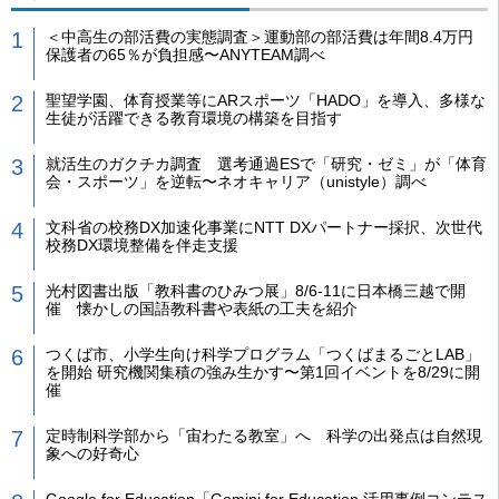
＜中高生の部活費の実態調査＞運動部の部活費は年間8.4万円
保護者の65％が負担感〜ANYTEAM調べ
聖望学園、体育授業等にARスポーツ「HADO」を導入、多様な
生徒が活躍できる教育環境の構築を目指す
就活生のガクチカ調査 選考通過ESで「研究・ゼミ」が「体育
会・スポーツ」を逆転〜ネオキャリア（unistyle）調べ
文科省の校務DX加速化事業にNTT DXパートナー採択、次世代
校務DX環境整備を伴走支援
光村図書出版「教科書のひみつ展」8/6-11に日本橋三越で開
催 懐かしの国語教科書や表紙の工夫を紹介
つくば市、小学生向け科学プログラム「つくばまるごとLAB」
を開始 研究機関集積の強み生かす〜第1回イベントを8/29に開
催
定時制科学部から「宙わたる教室」へ 科学の出発点は自然現
象への好奇心
Google for Education「Gemini for Education 活用事例コンテス