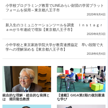
小学校プログラミング教育でLINEみらい財団の学習プラット
フォームを採用～東京都八王子市
2020年9月4日
新入生のコミュニケーションツールを調査 Ｉｎｓｔａｇｒ
ａｍが５年連続で増加【東京都八王子市】
2020年8月3日
小中学校と東京家政学院大学が教育連携協定 早い段階で大
学への理解深める【東京都八王子市】
2018年6月4日
統合的な理解・総合的な発揮と
【連載】GIGA第2期の個別最適
は 堀田龍也教授
な学び