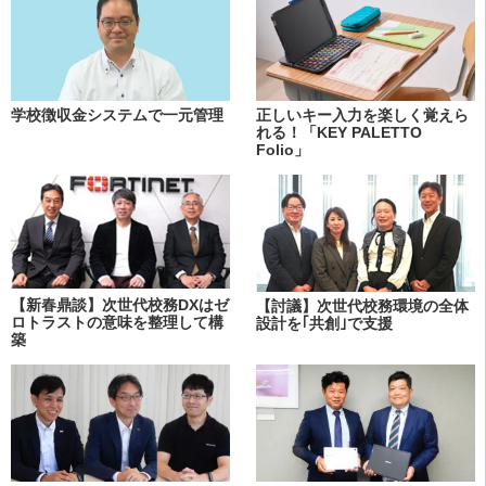
学校徴収金システムで一元管理
正しいキー入力を楽しく覚えら
れる！「KEY PALETTO
Folio」
【新春鼎談】次世代校務DXはゼ
【討議】次世代校務環境の全体
ロトラストの意味を整理して構
設計を｢共創｣で支援
築