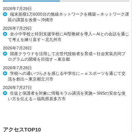
2026年7月29日
端末規模1万6000台の無線ネットワークを構築～ネットワーク遅
延の課題を改善～沖縄市
2026年7月29日
全小中学校と特別支援学校にAI型教材を導入～AIとの会話を通じ
て考えを練り直す～北九州市
2026年7月28日
国産クラウドを活用して次世代技術者を育成～社会実装共同プ
ログラムの開発を目指す～東京都
2026年7月28日
学校への通いづらさを感じる中学生に～ｅスポーツを通じて交
流を創出～東京都立川市
2026年7月27日
生徒と保護者を対象に情報モラル講演を実施～SNSの安全な使
い方を伝える～福島県喜多方市
アクセスTOP10