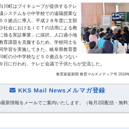
白川町はブイキューブが提供するテレ
議システムを小中学校での遠隔授業な
５０拠点に導入。平成２８年度に文部
少社会におけるＩＣＴの活用による教
に係る実証事業」に採択。人口過小地
教育課題を克服するため、学校同士を
同学習を実施してきた。岐阜県教育委
川町の小中学校など５０拠点をつない
９日に行われ、テレビ会議で子供たちが交流した。
教育家庭新聞 教育マルチメディア号 2018
KKS Mail Newsメルマガ登録
の最新情報をメールでご案内いたします。（毎月2回配信・無料