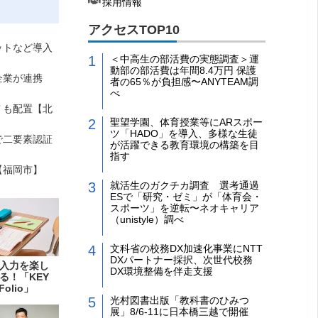
採用情報
アクセスTOP10
ットなど導入
＜中高生の部活費の実態調査＞運
動部の部活費は年間8.4万円 保護
企業が連携
者の65％が負担感〜ANYTEAM調
べ
Ｔも配置【北
聖望学園、体育授業等にARスポー
ツ「HADO」を導入、多様な生徒
で二要素認証
が活躍できる教育環境の構築を目
指す
【福岡市】
就活生のガクチカ調査 選考通過
ESで「研究・ゼミ」が「体育会・
スポーツ」を逆転〜ネオキャリア
（unistyle）調べ
文科省の校務DX加速化事業にNTT
DXパートナー採択、次世代校務
入力を楽し
DX環境整備を伴走支援
る！「KEY
Folio」
光村図書出版「教科書のひみつ
展」8/6-11に日本橋三越で開催