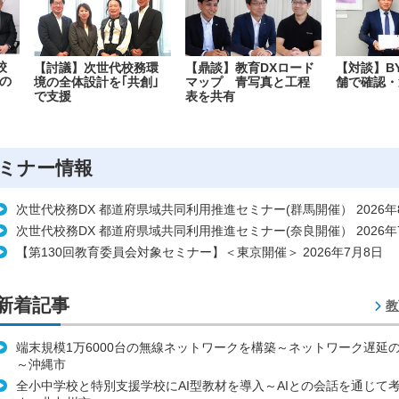
校
【討議】次世代校務環
【鼎談】教育DXロード
【対談】B
の
境の全体設計を｢共創｣
マップ 青写真と工程
舗で確認・
で支援
表を共有
ミナー情報
次世代校務DX 都道府県域共同利用推進セミナー(群馬開催） 2026年
次世代校務DX 都道府県域共同利用推進セミナー(奈良開催） 2026年
【第130回教育委員会対象セミナー】＜東京開催＞ 2026年7月8日
新着記事
教
端末規模1万6000台の無線ネットワークを構築～ネットワーク遅延
～沖縄市
全小中学校と特別支援学校にAI型教材を導入～AIとの会話を通じて