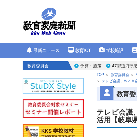
最新ニュース
教育ICT
学校施設
教育委員会
予算・施策
47都道府県
TOP
教育委員会
テレビ会議、Ｗｅｂ
教育委
テレビ会議
活用【岐阜