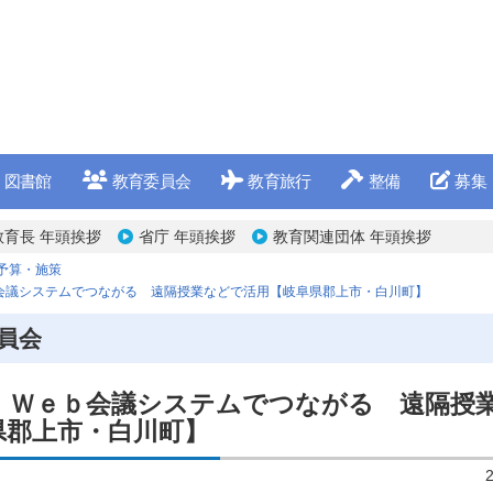
図書館
教育委員会
教育旅行
整備
募集
教育長 年頭挨拶
省庁 年頭挨拶
教育関連団体 年頭挨拶
予算・施策
会議システムでつながる 遠隔授業などで活用【岐阜県郡上市・白川町】
員会
、Ｗｅｂ会議システムでつながる 遠隔授
県郡上市・白川町】