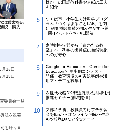
懐かしの国語教科書や表紙の工夫
を紹介
つくば市、小学生向け科学プログ
YOD端末を店
ラム「つくばまるごとLAB」を開
選択・購入
始 研究機関集積の強み生かす〜第
1回イベントを8/29に開催
定時制科学部から「宙わたる教
室」へ 科学の出発点は自然現象
への好奇心
Google for Education「Gemini for
8月25日
Education 活用事例コンテスト」
開催 教育現場のAI実践事例や活
7月28日
用アイデアを募集中
次世代校務DX 都道府県域共同利用
推進セミナー(群馬開催）
育委員会一覧
文部科学省、教職員向けプチ学習
会を8/5からオンライン開催〜生成
の課題を改善
AIや校務DXなど全5テーマ
考えを練り直