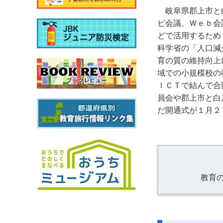
岐阜県郡上市と
ビ会議、Ｗｅｂ会
どで活用するため
科学省の「人口減
育の質の維持向上
域での小規模校の
ＩＣＴで結んで合
員会や郡上市と白
だ開通式が１月２
教育