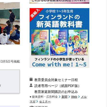
年3月5日号掲載
教育委員会対象セミナー日程
）
読者専用ぺージ（紙面PDF版）
教育家庭新聞購読のお申込み
● 媒体資料・広告料金
新聞
Web
メル
マガ
セミナー