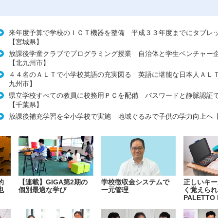
来年度予算で学校のＩＣＴ機器を整備 平成３３年度までにタブレ
【宮城県】
放課後学童クラブでプログラミング授業 自治体と学生ベンチャー
【北九州市】
４４名のＡＬＴで小学校英語の充実図る 英語に堪能な日本人ＡＬ
九州市】
県立学校すべての教員に校務用ＰＣを配備 パスワードと静脈認証
【千葉県】
放課後補充学習を全小学校で実施 地域ぐるみで子供の学力向上へ
的
【連載】GIGA第2期の
学校徴収金システムで
正しいキー
也
個別最適な学び
一元管理
く覚えられ
PALETTO 