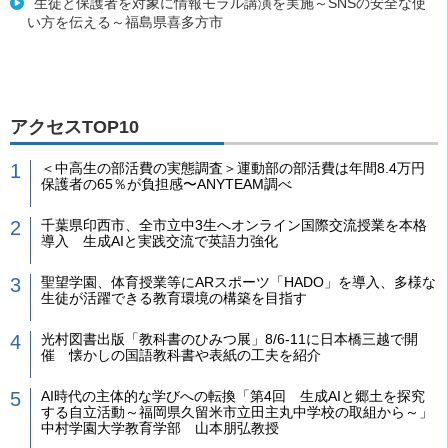
生徒と保護者を対象に情報モラル講演を実施～SNSの安全な使
い方を伝える～福島県喜多方市
アクセスTOP10
＜中高生の部活費の実態調査＞運動部の部活費は年間8.4万円
保護者の65％が負担感〜ANYTEAM調べ
千葉県印西市、全市立中3生へオンライン国際交流授業を本格
導入 生成AIと実践交流で英語力強化
聖望学園、体育授業等にARスポーツ「HADO」を導入、多様な
生徒が活躍できる教育環境の構築を目指す
光村図書出版「教科書のひみつ展」8/6-11に日本橋三越で開
催 懐かしの国語教科書や表紙の工夫を紹介
AI時代の主体的な学びへの転換「第4回 生成AIと郷土を探究
する自立活動～福岡県久留米市立田主丸中学校の取組から～」
中村学園大学教育学部 山本朋弘教授