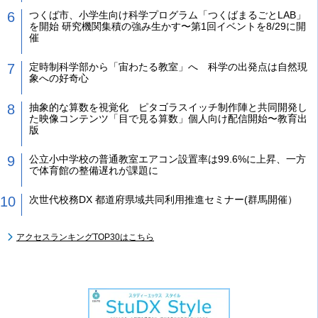
つくば市、小学生向け科学プログラム「つくばまるごとLAB」
を開始 研究機関集積の強み生かす〜第1回イベントを8/29に開
催
定時制科学部から「宙わたる教室」へ 科学の出発点は自然現
象への好奇心
抽象的な算数を視覚化 ピタゴラスイッチ制作陣と共同開発し
た映像コンテンツ「目で見る算数」個人向け配信開始〜教育出
版
公立小中学校の普通教室エアコン設置率は99.6%に上昇、一方
で体育館の整備遅れが課題に
次世代校務DX 都道府県域共同利用推進セミナー(群馬開催）
アクセスランキングTOP30はこちら