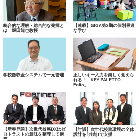
統合的な理解・総合的な発揮と
【連載】GIGA第2期の個別最適
は 堀田龍也教授
な学び
学校徴収金システムで一元管理
正しいキー入力を楽しく覚えら
れる！「KEY PALETTO
Folio」
【新春鼎談】次世代校務DXはゼ
【討議】次世代校務環境の全体
ロトラストの意味を整理して構
設計を｢共創｣で支援