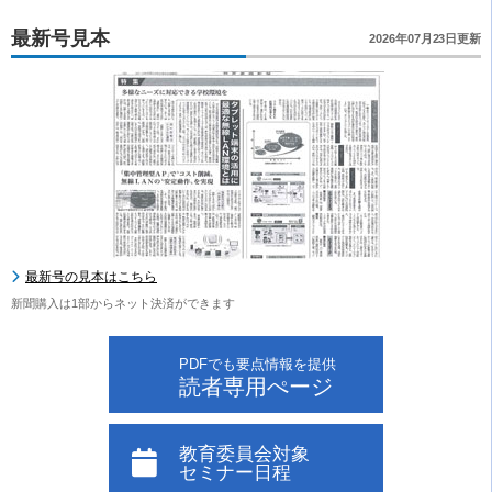
最新号見本
2026年07月23日更新
最新号の見本はこちら
新聞購入は1部からネット決済ができます
PDFでも要点情報を提供
読者専用ぺージ
教育委員会対象
セミナー日程