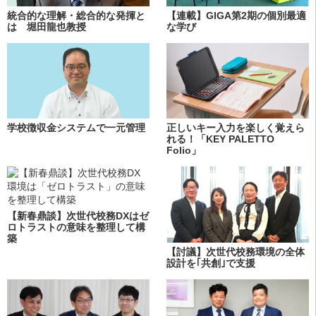
統合的な理解・総合的な発揮と
【連載】GIGA第2期の個別最適
は 堀田龍也教授
な学び
学校徴収金システムで一元管理
正しいキー入力を楽しく覚えら
れる！「KEY PALETTO
Folio」
【新春鼎談】次世代校務DXはゼ
ロトラストの意味を整理して構
築
【討議】次世代校務環境の全体
設計を｢共創｣で支援