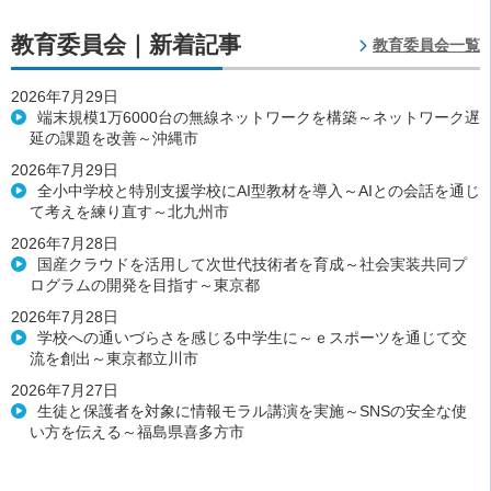
教育委員会｜新着記事
教育委員会一覧
2026年7月29日
端末規模1万6000台の無線ネットワークを構築～ネットワーク遅
延の課題を改善～沖縄市
2026年7月29日
全小中学校と特別支援学校にAI型教材を導入～AIとの会話を通じ
て考えを練り直す～北九州市
2026年7月28日
国産クラウドを活用して次世代技術者を育成～社会実装共同プ
ログラムの開発を目指す～東京都
2026年7月28日
学校への通いづらさを感じる中学生に～ｅスポーツを通じて交
流を創出～東京都立川市
2026年7月27日
生徒と保護者を対象に情報モラル講演を実施～SNSの安全な使
い方を伝える～福島県喜多方市