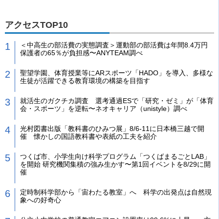
アクセスTOP10
＜中高生の部活費の実態調査＞運動部の部活費は年間8.4万円
保護者の65％が負担感〜ANYTEAM調べ
聖望学園、体育授業等にARスポーツ「HADO」を導入、多様な
生徒が活躍できる教育環境の構築を目指す
就活生のガクチカ調査 選考通過ESで「研究・ゼミ」が「体育
会・スポーツ」を逆転〜ネオキャリア（unistyle）調べ
光村図書出版「教科書のひみつ展」8/6-11に日本橋三越で開
催 懐かしの国語教科書や表紙の工夫を紹介
つくば市、小学生向け科学プログラム「つくばまるごとLAB」
を開始 研究機関集積の強み生かす〜第1回イベントを8/29に開
催
定時制科学部から「宙わたる教室」へ 科学の出発点は自然現
象への好奇心