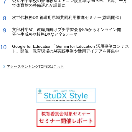
公立小中学校の普通教室エアコン設置率は99.6%に上昇、一方
で体育館の整備遅れが課題に
次世代校務DX 都道府県域共同利用推進セミナー(群馬開催）
文部科学省、教職員向けプチ学習会を8/5からオンライン開
催〜生成AIや校務DXなど全5テーマ
Google for Education「Gemini for Education 活用事例コンテス
ト」開催 教育現場のAI実践事例や活用アイデアを募集中
アクセスランキングTOP30はこちら