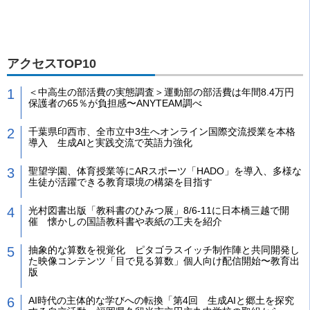
アクセスTOP10
＜中高生の部活費の実態調査＞運動部の部活費は年間8.4万円
保護者の65％が負担感〜ANYTEAM調べ
千葉県印西市、全市立中3生へオンライン国際交流授業を本格
導入 生成AIと実践交流で英語力強化
聖望学園、体育授業等にARスポーツ「HADO」を導入、多様な
生徒が活躍できる教育環境の構築を目指す
光村図書出版「教科書のひみつ展」8/6-11に日本橋三越で開
催 懐かしの国語教科書や表紙の工夫を紹介
抽象的な算数を視覚化 ピタゴラスイッチ制作陣と共同開発し
た映像コンテンツ「目で見る算数」個人向け配信開始〜教育出
版
AI時代の主体的な学びへの転換「第4回 生成AIと郷土を探究