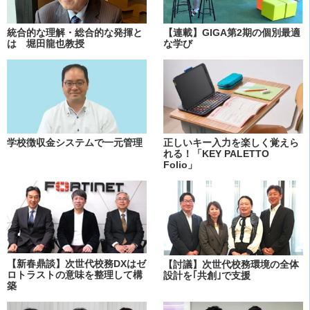
統合的な理解・総合的な発揮と
【連載】GIGA第2期の個別最適
は 堀田龍也教授
な学び
学校徴収金システムで一元管理
正しいキー入力を楽しく覚えら
れる！「KEY PALETTO
Folio」
【新春鼎談】次世代校務DXはゼ
【討議】次世代校務環境の全体
ロトラストの意味を整理して構
設計を｢共創｣で支援
築