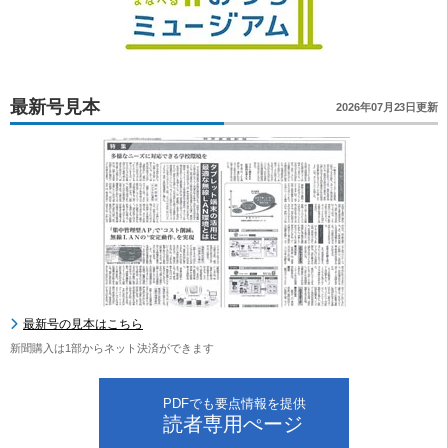
最新号見本
2026年07月23日更新
最新号の見本はこちら
新聞購入は1部からネット決済ができます
PDFでも要点情報を提供
読者専用ぺージ