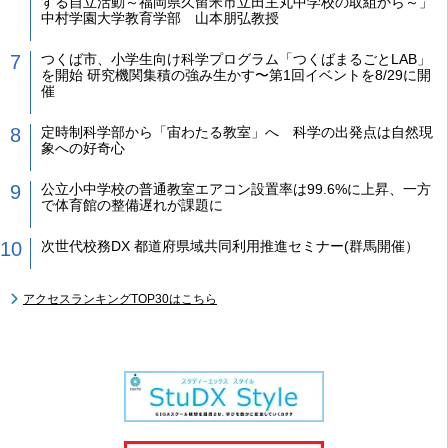
する自立活動～福岡県久留米市立田主丸中学校の取組から～」
中村学園大学教育学部 山本朋弘教授
つくば市、小学生向け科学プログラム「つくばまるごとLAB」
を開始 研究機関集積の強み生かす〜第1回イベントを8/29に開
催
定時制科学部から「宙わたる教室」へ 科学の出発点は自然現
象への好奇心
公立小中学校の普通教室エアコン設置率は99.6%に上昇、一方
で体育館の整備遅れが課題に
次世代校務DX 都道府県域共同利用推進セミナー(群馬開催）
アクセスランキングTOP30はこちら