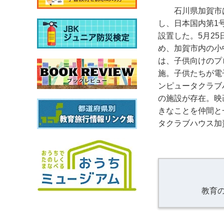
石川県加賀市は
し、日本国内第1
設置した。5月2
め、加賀市内の小
は、子供向けのプ
施。子供たちが電
ンピュータクラブハ
の施設が存在。映
きなことを仲間と
タクラブハウス加
教育