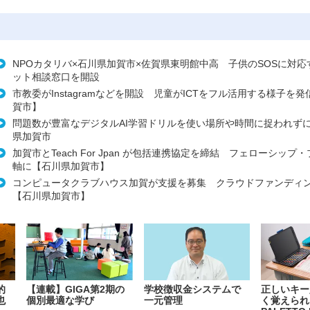
NPOカタリバ×石川県加賀市×佐賀県東明館中高 子供のSOSに対
ット相談窓口を開設
市教委がInstagramなどを開設 児童がICTをフル活用する様子を
賀市】
問題数が豊富なデジタルAI学習ドリルを使い場所や時間に捉われず
県加賀市
加賀市とTeach For Jpan が包括連携協定を締結 フェローシップ
軸に【石川県加賀市】
コンピュータクラブハウス加賀が支援を募集 クラウドファンディ
【石川県加賀市】
的
【連載】GIGA第2期の
学校徴収金システムで
正しいキー
也
個別最適な学び
一元管理
く覚えられ