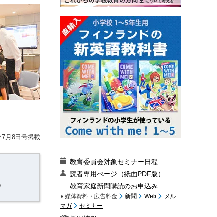
9年7月8日号掲載
教育委員会対象セミナー日程
読者専用ぺージ（紙面PDF版）
）
教育家庭新聞購読のお申込み
● 媒体資料・広告料金
新聞
Web
メル
マガ
セミナー