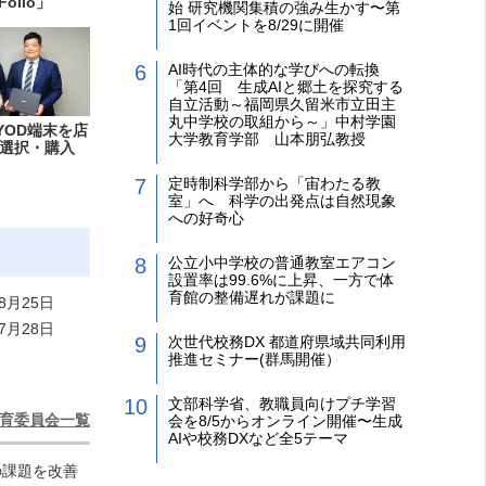
Folio」
始 研究機関集積の強み生かす〜第
1回イベントを8/29に開催
AI時代の主体的な学びへの転換
「第4回 生成AIと郷土を探究する
自立活動～福岡県久留米市立田主
丸中学校の取組から～」中村学園
YOD端末を店
大学教育学部 山本朋弘教授
選択・購入
定時制科学部から「宙わたる教
室」へ 科学の出発点は自然現象
への好奇心
公立小中学校の普通教室エアコン
設置率は99.6%に上昇、一方で体
育館の整備遅れが課題に
8月25日
7月28日
次世代校務DX 都道府県域共同利用
推進セミナー(群馬開催）
文部科学省、教職員向けプチ学習
育委員会一覧
会を8/5からオンライン開催〜生成
AIや校務DXなど全5テーマ
の課題を改善