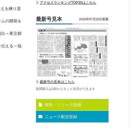
アクセスランキングTOP30はこちら
考えを練り直
最新号見本
2026年07月23日更新
ラムの開発を
創出～東京都
を伝える～福
最新号の見本はこちら
新聞購入は1部からネット決済ができます
情報・リリース投稿
ニュース配信登録