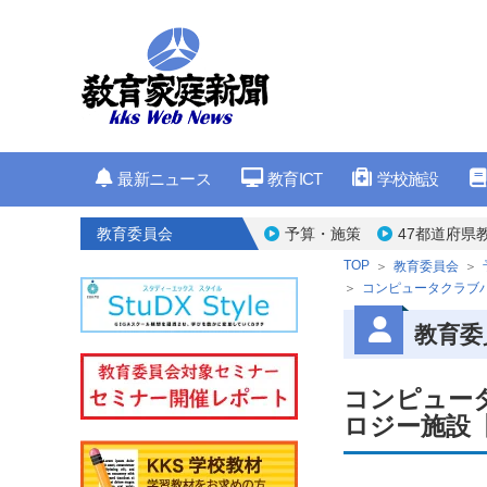
最新ニュース
教育ICT
学校施設
教育委員会
予算・施策
47都道府県
TOP
教育委員会
コンピュータクラブ
教育委
コンピュー
ロジー施設