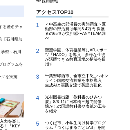
採用情報
アクセスTOP10
＜中高生の部活費の実態調査＞運
応する匿名チャ
動部の部活費は年間8.4万円 保護
者の65％が負担感〜ANYTEAM調
べ
発信【石川県加
聖望学園、体育授業等にARスポー
に学習～石川
ツ「HADO」を導入、多様な生徒
が活躍できる教育環境の構築を目
指す
・プログラムを
千葉県印西市、全市立中3生へオン
ングを実施
ライン国際交流授業を本格導入
生成AIと実践交流で英語力強化
光村図書出版「教科書のひみつ
展」8/6-11に日本橋三越で開催
懐かしの国語教科書や表紙の工夫
を紹介
入力を楽し
つくば市、小学生向け科学プログ
る！「KEY
ラム「つくばまるごとLAB」を開