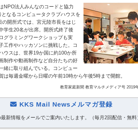
NPO法人みんなのコードと協力
号となるコンピュータクラブハウスを
5日の開所式では、宮元陸市長をはじ
中学生20名が出席。開所式終了後
ログラミングワークショップも実
子工作やハッカソンに挑戦した。コ
ウスは、世界19か国に約100か所
画制作や動画制作など自分たちの好
一緒に取り組んでいる。コンピュー
賀は毎週金曜から日曜の午前10時から午後5時まで開館。
教育家庭新聞
教育マルチメディア号
201
KKS Mail Newsメルマガ登録
の最新情報をメールでご案内いたします。（毎月2回配信・無料