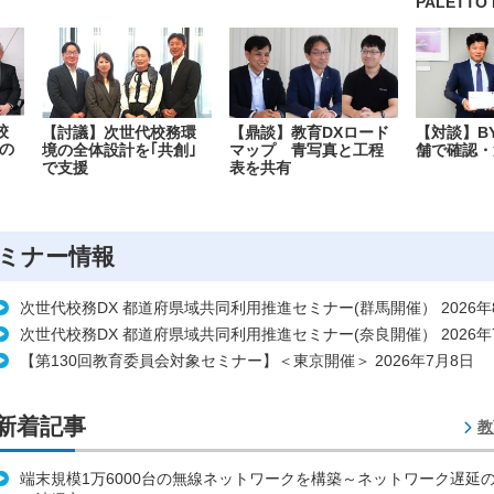
PALETTO 
校
【討議】次世代校務環
【鼎談】教育DXロード
【対談】B
の
境の全体設計を｢共創｣
マップ 青写真と工程
舗で確認・
で支援
表を共有
ミナー情報
次世代校務DX 都道府県域共同利用推進セミナー(群馬開催） 2026年
次世代校務DX 都道府県域共同利用推進セミナー(奈良開催） 2026年
【第130回教育委員会対象セミナー】＜東京開催＞ 2026年7月8日
新着記事
教
端末規模1万6000台の無線ネットワークを構築～ネットワーク遅延