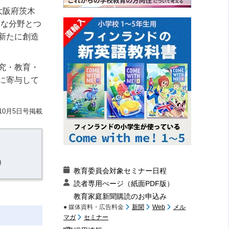
大阪府茨木
々な分野とつ
新たに創造
究・教育・
に寄与して
10月5日号掲載
）
教育委員会対象セミナー日程
読者専用ぺージ（紙面PDF版）
教育家庭新聞購読のお申込み
● 媒体資料・広告料金
新聞
Web
メル
マガ
セミナー