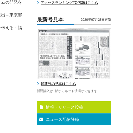
ラムの開発を
アクセスランキングTOP30はこちら
創出～東京都
最新号見本
2026年07月23日更新
を伝える～福
最新号の見本はこちら
新聞購入は1部からネット決済ができます
情報・リリース投稿
ニュース配信登録