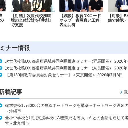
校
【討議】次世代校務環
【鼎談】教育DXロード
【対談】B
の
境の全体設計を｢共創｣
マップ 青写真と工程
舗で確認・
で支援
表を共有
ミナー情報
次世代校務DX 都道府県域共同利用推進セミナー(群馬開催） 2026年
次世代校務DX 都道府県域共同利用推進セミナー(奈良開催） 2026年
【第130回教育委員会対象セミナー】＜東京開催＞ 2026年7月8日
新着記事
教
端末規模1万6000台の無線ネットワークを構築～ネットワーク遅延
～沖縄市
全小中学校と特別支援学校にAI型教材を導入～AIとの会話を通じて
す～北九州市