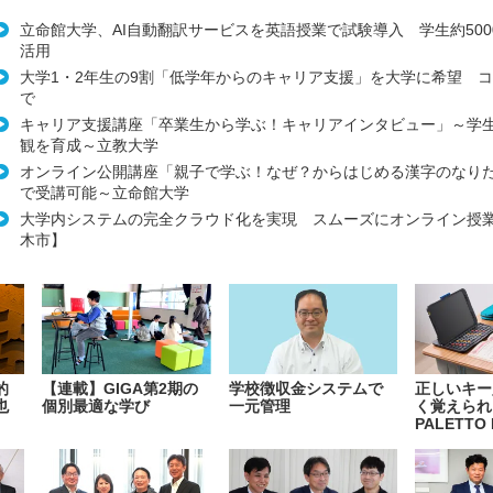
立命館大学、AI自動翻訳サービスを英語授業で試験導入 学生約500
活用
大学1・2年生の9割「低学年からのキャリア支援」を大学に希望 
で
キャリア支援講座「卒業生から学ぶ！キャリアインタビュー」～学
観を育成～立教大学
オンライン公開講座「親子で学ぶ！なぜ？からはじめる漢字のなり
で受講可能～立命館大学
大学内システムの完全クラウド化を実現 スムーズにオンライン授
木市】
的
【連載】GIGA第2期の
学校徴収金システムで
正しいキー
也
個別最適な学び
一元管理
く覚えられ
PALETTO 