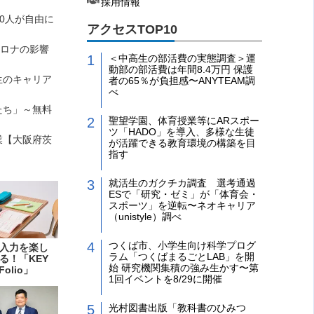
採用情報
0人が自由に
アクセスTOP10
コロナの影響
＜中高生の部活費の実態調査＞運
動部の部活費は年間8.4万円 保護
生のキャリア
者の65％が負担感〜ANYTEAM調
べ
たち」～無料
聖望学園、体育授業等にARスポー
ツ「HADO」を導入、多様な生徒
業【大阪府茨
が活躍できる教育環境の構築を目
指す
就活生のガクチカ調査 選考通過
ESで「研究・ゼミ」が「体育会・
スポーツ」を逆転〜ネオキャリア
（unistyle）調べ
つくば市、小学生向け科学プログ
入力を楽し
ラム「つくばまるごとLAB」を開
る！「KEY
始 研究機関集積の強み生かす〜第
Folio」
1回イベントを8/29に開催
光村図書出版「教科書のひみつ