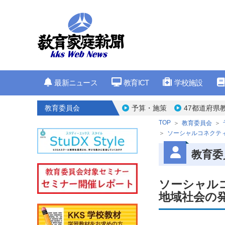
最新ニュース
教育ICT
学校施設
教育委員会
予算・施策
47都道府県
TOP
教育委員会
ソーシャルコネクテ
教育委
ソーシャル
地域社会の