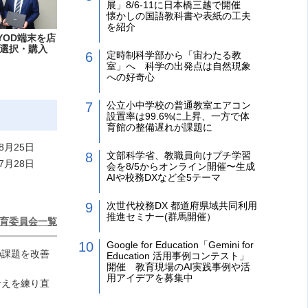
展」8/6-11に日本橋三越で開催
懐かしの国語教科書や表紙の工夫
を紹介
YOD端末を店
選択・購入
定時制科学部から「宙わたる教
室」へ 科学の出発点は自然現象
への好奇心
公立小中学校の普通教室エアコン
設置率は99.6%に上昇、一方で体
育館の整備遅れが課題に
8月25日
文部科学省、教職員向けプチ学習
7月28日
会を8/5からオンライン開催〜生成
AIや校務DXなど全5テーマ
次世代校務DX 都道府県域共同利用
推進セミナー(群馬開催）
育委員会一覧
Google for Education「Gemini for
の課題を改善
Education 活用事例コンテスト」
開催 教育現場のAI実践事例や活
用アイデアを募集中
考えを練り直