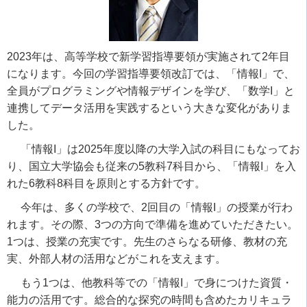
2023
年は、高等学校で新学習指導要領が実施されて
2
年目
になります。今回の学習指導要領改訂では、「情報
I
」で、
全員がプログラミングや情報デザインを学び、「数学
I
」と
連携してデータ活用を実践するという大きな変化がありま
した。
「情報
I
」は
2025
年度以降の大学入試の科目にもなってお
り、国立大学協会も従来の
5
教科
7
科目から、「情報
I
」を入
れた
6
教科
8
科目を原則とする方針です。
今年は、多くの学校で、
2
回目の「情報
I
」の授業が行わ
れます。その際、
3
つの方向で準備を進めていただきたい。
1
つは、授業の充実です。先生のさらなる研修、教材の充
実、外部人材の活用などがこれを支えます。
もう
1
つは、他教科等での「情報
I
」で身につけた資質・
能力の活用です。総合的な探究の時間も含めたカリキュラ