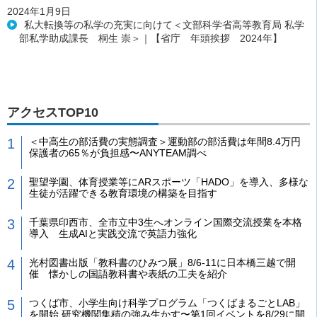
2024年1月9日
私大転換等の私学の充実に向けて＜文部科学省高等教育局 私学
部私学助成課長 桐生 崇＞｜【省庁 年頭挨拶 2024年】
アクセスTOP10
＜中高生の部活費の実態調査＞運動部の部活費は年間8.4万円
保護者の65％が負担感〜ANYTEAM調べ
聖望学園、体育授業等にARスポーツ「HADO」を導入、多様な
生徒が活躍できる教育環境の構築を目指す
千葉県印西市、全市立中3生へオンライン国際交流授業を本格
導入 生成AIと実践交流で英語力強化
光村図書出版「教科書のひみつ展」8/6-11に日本橋三越で開
催 懐かしの国語教科書や表紙の工夫を紹介
つくば市、小学生向け科学プログラム「つくばまるごとLAB」
を開始 研究機関集積の強み生かす〜第1回イベントを8/29に開