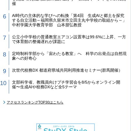
催
AI時代の主体的な学びへの転換「第4回 生成AIと郷土を探究
する自立活動～福岡県久留米市立田主丸中学校の取組から～」
中村学園大学教育学部 山本朋弘教授
公立小中学校の普通教室エアコン設置率は99.6%に上昇、一方
で体育館の整備遅れが課題に
定時制科学部から「宙わたる教室」へ 科学の出発点は自然現
象への好奇心
次世代校務DX 都道府県域共同利用推進セミナー(群馬開催）
文部科学省、教職員向けプチ学習会を8/5からオンライン開
催〜生成AIや校務DXなど全5テーマ
アクセスランキングTOP30はこちら