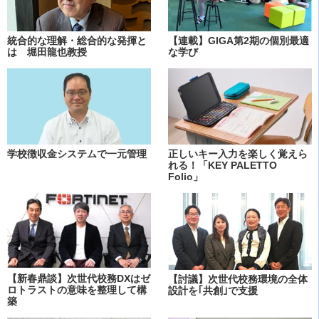
統合的な理解・総合的な発揮と
【連載】GIGA第2期の個別最適
は 堀田龍也教授
な学び
学校徴収金システムで一元管理
正しいキー入力を楽しく覚えら
れる！「KEY PALETTO
Folio」
【新春鼎談】次世代校務DXはゼ
【討議】次世代校務環境の全体
ロトラストの意味を整理して構
設計を｢共創｣で支援
築