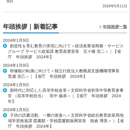
8日
2026年5月11日
年頭挨拶｜新着記事
年頭挨拶一覧
2024年1月9日
創造性を育む教育の実現に向けて＜経済産業省商務・サービス
グループ サービス政策課 教育産業室長 五十棲 浩二＞｜【省
庁 年頭挨拶 2024年】
2024年1月9日
研修観の転換に向けて＜独立行政法人教職員支援機構理事長
荒瀬 克己＞｜【省庁 年頭挨拶 2024年】
2024年1月9日
新時代に対応した高等学校改革＜文部科学省初等中等教育参事
官 （高等学校担当） 田中 義恭＞｜【省庁 年頭挨拶 2024
年】
2024年1月9日
子供の読書活動、一層の推進へ＜文部科学省総合教育政策局地
域学習推進課 図書館・学校図書館振興室長 朝倉 博美＞｜【省
庁 年頭挨拶 2024年】