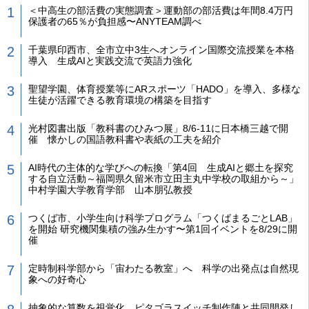
＜中高生の部活費の実態調査＞運動部の部活費は年間8.4万円
保護者の65％が負担感〜ANYTEAM調べ
千葉県印西市、全市立中3生へオンライン国際交流授業を本格
導入 生成AIと実践交流で英語力強化
聖望学園、体育授業等にARスポーツ「HADO」を導入、多様な
生徒が活躍できる教育環境の構築を目指す
光村図書出版「教科書のひみつ展」8/6-11に日本橋三越で開
催 懐かしの国語教科書や表紙の工夫を紹介
AI時代の主体的な学びへの転換「第4回 生成AIと郷土を探究
する自立活動～福岡県久留米市立田主丸中学校の取組から～」
中村学園大学教育学部 山本朋弘教授
つくば市、小学生向け科学プログラム「つくばまるごとLAB」
を開始 研究機関集積の強み生かす〜第1回イベントを8/29に開
催
定時制科学部から「宙わたる教室」へ 科学の出発点は自然現
象への好奇心
抽象的な算数を視覚化 ピタゴラスイッチ制作陣と共同開発し