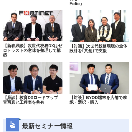
Folio」
【新春鼎談】次世代校務DXはゼ
【討議】次世代校務環境の全体
ロトラストの意味を整理して構
設計を｢共創｣で支援
築
【鼎談】教育DXロードマップ
【対談】BYOD端末を店舗で確
青写真と工程表を共有
認・選択・購入
最新セミナー情報