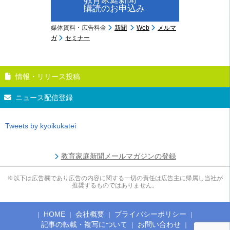
購読のお申込み
媒体資料・広告料金
新聞
Web
メルマ
ガ
セミナー
情報・リリース投稿
ニュース配信登録
Tweets by kyoikukatei
教育家庭新聞メールマガジンの登録
※以下は広告欄であり広告の内容に関する一切の責任は広告主に帰属し当社が
推奨するものではありません。
HOME
会社概要
プライバシーポリシー
記事の転載・複写について
お問い合わせ