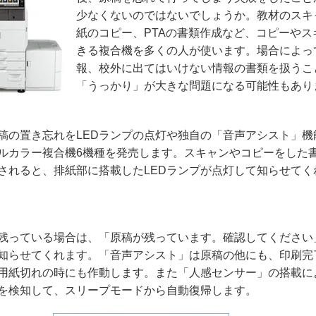
少なくないのではないでしょうか。教材のスキ
紙のコピー、
PTA
の書類作成など、コピーやス
きる複合機を多くの人が使います。場合によっ
報、校外に出てはいけない情報の書類を扱うこ
「うっかり」が大きな問題になる可能性もあり
稿の置き忘れを
LED
ランプの点灯や独自の「音声アシスト」機
ルカラー複合機
6
機種を発売します。スキャンやコピーをした
されると、排紙部に搭載した
LED
ランプが点灯して知らせてく
残っている場合は、「原稿が残っています。確認してください
知らせてくれます。「音声アシスト」は原稿の他にも、印刷完
用紙切れの時にも作動します。また「人感センサー」の搭載に
を検知して、スリープモードから自動復帰します。