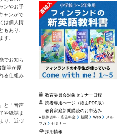
ャンやお手
キャンがで
ては個人情
ともあり、
ます。
能でお知ら
書類等が原
れる仕組み
教育委員会対象セミナー日程
読者専用ぺージ（紙面PDF版）
」と「音声
教育家庭新聞購読のお申込み
了や紙詰ま
● 媒体資料・広告料金
新聞
Web
メル
より、近づ
マガ
セミナー
採用情報