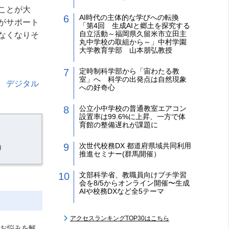
ことが大
AI時代の主体的な学びへの転換
がサポート
「第4回 生成AIと郷土を探究する
自立活動～福岡県久留米市立田主
なくなりそ
丸中学校の取組から～」中村学園
大学教育学部 山本朋弘教授
定時制科学部から「宙わたる教
室」へ 科学の出発点は自然現象
 デジタル
への好奇心
公立小中学校の普通教室エアコン
設置率は99.6%に上昇、一方で体
育館の整備遅れが課題に
次世代校務DX 都道府県域共同利用
）
推進セミナー(群馬開催）
文部科学省、教職員向けプチ学習
会を8/5からオンライン開催〜生成
AIや校務DXなど全5テーマ
アクセスランキングTOP30はこちら
先生のお悩みを解