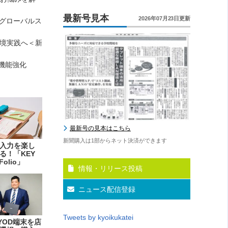
最新号見本
2026年07月23日更新
科グローバルス
環境実践へ＜新
に機能強化
最新号の見本はこちら
新聞購入は1部からネット決済ができます
入力を楽し
る！「KEY
Folio」
情報・リリース投稿
ニュース配信登録
Tweets by kyoikukatei
YOD端末を店