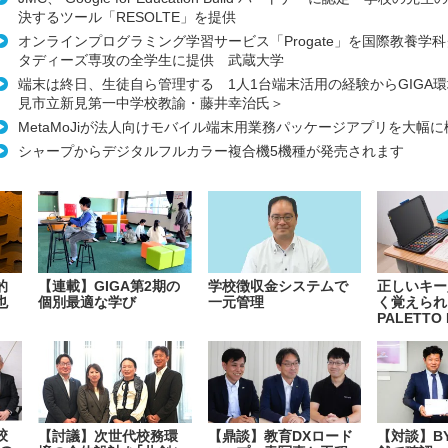
決するツール「RESOLTE」を提供
オンラインプログラミング学習サービス「Progate」を国際教養学
タディーズ専攻の全学生に提供 武蔵大学
端末は終日、生徒自ら管理する 1人1台端末活用の経験からGIGA
見市立新見第一中学校教諭・藤井幸治氏＞
MetaMoJiが法人向けモバイル端末用業務パッケージアプリを大幅
シャープからデジタルフルカラー複合機5機種が発売されます
的
【連載】GIGA第2期の
学校徴収金システムで
正しいキー
也
個別最適な学び
一元管理
く覚えられ
PALETTO 
校
【討議】次世代校務環
【鼎談】教育DXロード
【対談】B