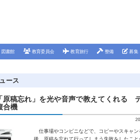
図書館
教育委員会
教育旅行
整備
募集
ュース
「原稿忘れ」を光や音声で教えてくれる 
複合機
2
仕事場やコンビニなどで、コピーやスキャン
後、原稿を忘れて行ってしまう失敗をしたこと