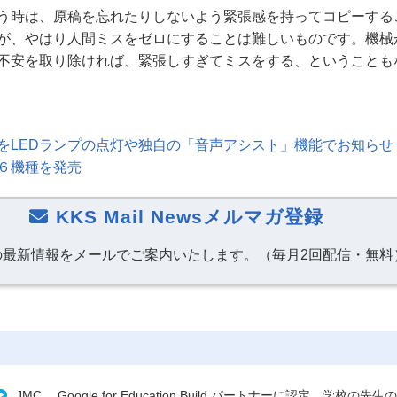
う時は、原稿を忘れたりしないよう緊張感を持ってコピーする
が、やはり人間ミスをゼロにすることは難しいものです。機械
不安を取り除ければ、緊張しすぎてミスをする、ということも
を
LED
ランプの点灯や独自の「音声アシスト」機能でお知らせ
６機種を発売
KKS Mail Newsメルマガ登録
の最新情報をメールでご案内いたします。（毎月2回配信・無料
JMC、 Google for Education Build パートナーに認定 学校の