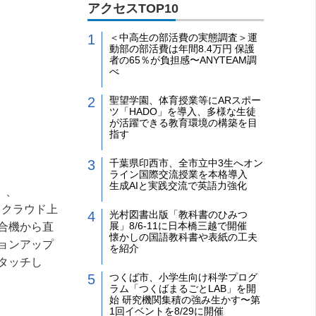
アクセスTOP10
＜中高生の部活費の実態調査＞運
動部の部活費は年間8.4万円 保護
者の65％が負担感〜ANYTEAM調
べ
聖望学園、体育授業等にARスポー
ツ「HADO」を導入、多様な生徒
が活躍できる教育環境の構築を目
指す
千葉県印西市、全市立中3生へオン
ライン国際交流授業を本格導入
生成AIと実践交流で英語力強化
」、
。クラウド上
光村図書出版「教科書のひみつ
展」8/6-11に日本橋三越で開催
合機から直
懐かしの国語教科書や表紙の工夫
ョンアップ
を紹介
タッチし
つくば市、小学生向け科学プログ
ラム「つくばまるごとLAB」を開
始 研究機関集積の強み生かす〜第
1回イベントを8/29に開催