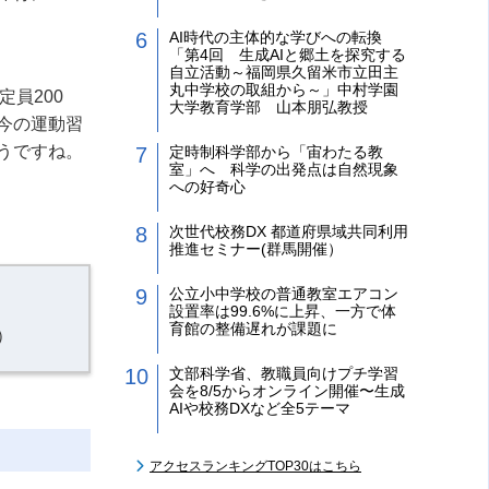
AI時代の主体的な学びへの転換
「第4回 生成AIと郷土を探究する
自立活動～福岡県久留米市立田主
丸中学校の取組から～」中村学園
定員
200
大学教育学部 山本朋弘教授
今の運動習
うですね。
定時制科学部から「宙わたる教
室」へ 科学の出発点は自然現象
への好奇心
次世代校務DX 都道府県域共同利用
推進セミナー(群馬開催）
公立小中学校の普通教室エアコン
設置率は99.6%に上昇、一方で体
育館の整備遅れが課題に
）
文部科学省、教職員向けプチ学習
会を8/5からオンライン開催〜生成
AIや校務DXなど全5テーマ
アクセスランキングTOP30はこちら