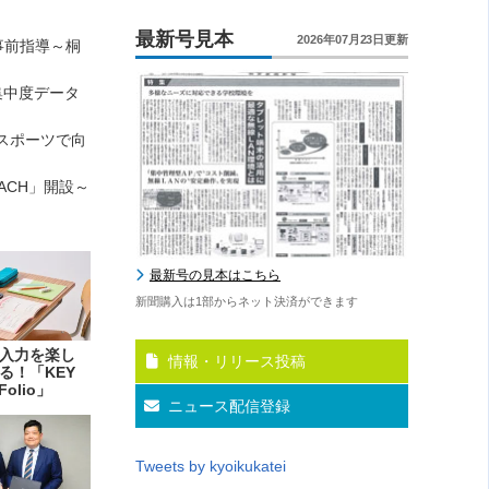
最新号見本
2026年07月23日更新
事前指導～桐
集中度データ
eスポーツで向
ACH」開設～
最新号の見本はこちら
新聞購入は1部からネット決済ができます
入力を楽し
情報・リリース投稿
る！「KEY
Folio」
ニュース配信登録
Tweets by kyoikukatei