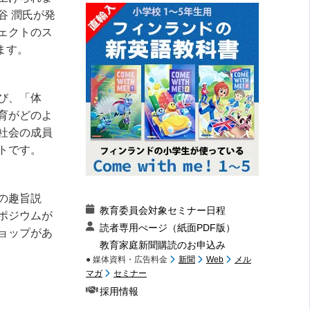
谷 潤氏が発
ェクトのス
ます。
び、「体
育がどのよ
社会の成員
トです。
の趣旨説
教育委員会対象セミナー日程
ポジウムが
読者専用ぺージ（紙面PDF版）
ョップがあ
教育家庭新聞購読のお申込み
● 媒体資料・広告料金
新聞
Web
メル
マガ
セミナー
採用情報