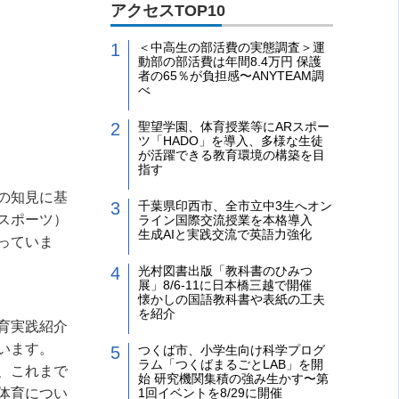
アクセスTOP10
＜中高生の部活費の実態調査＞運
動部の部活費は年間8.4万円 保護
者の65％が負担感〜ANYTEAM調
べ
聖望学園、体育授業等にARスポー
ツ「HADO」を導入、多様な生徒
が活躍できる教育環境の構築を目
指す
の知見に基
千葉県印西市、全市立中3生へオン
スポーツ）
ライン国際交流授業を本格導入
生成AIと実践交流で英語力強化
っていま
光村図書出版「教科書のひみつ
展」8/6-11に日本橋三越で開催
懐かしの国語教科書や表紙の工夫
を紹介
育実践紹介
います。
つくば市、小学生向け科学プログ
ラム「つくばまるごとLAB」を開
、これまで
始 研究機関集積の強み生かす〜第
体育につい
1回イベントを8/29に開催