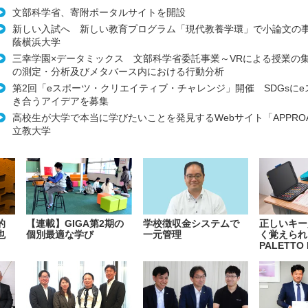
文部科学省、寄附ポータルサイトを開設
新しい入試へ 新しい教育プログラム「現代教養学環」で小論文の
蔭横浜大学
三幸学園×データミックス 文部科学省委託事業～VRによる授業の
の測定・分析及びメタバース内における行動分析
第2回「eスポーツ・クリエイティブ・チャレンジ」開催 SDGsに
き合うアイデアを募集
高校生が大学で本当に学びたいことを発見するWebサイト「APPRO
立教大学
的
【連載】GIGA第2期の
学校徴収金システムで
正しいキー
也
個別最適な学び
一元管理
く覚えられ
PALETTO 