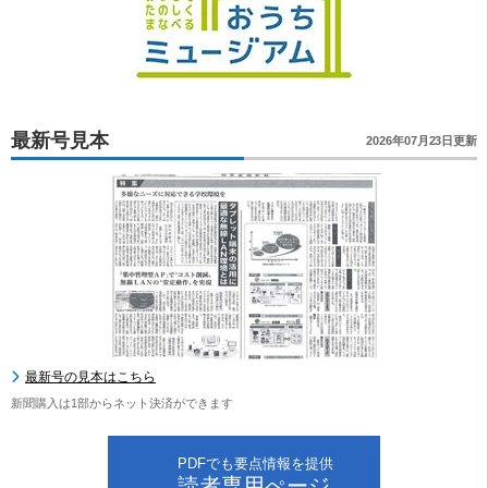
最新号見本
2026年07月23日更新
最新号の見本はこちら
新聞購入は1部からネット決済ができます
PDFでも要点情報を提供
読者専用ぺージ