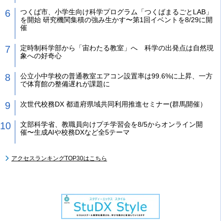
つくば市、小学生向け科学プログラム「つくばまるごとLAB」
を開始 研究機関集積の強み生かす〜第1回イベントを8/29に開
催
定時制科学部から「宙わたる教室」へ 科学の出発点は自然現
象への好奇心
公立小中学校の普通教室エアコン設置率は99.6%に上昇、一方
で体育館の整備遅れが課題に
次世代校務DX 都道府県域共同利用推進セミナー(群馬開催）
文部科学省、教職員向けプチ学習会を8/5からオンライン開
催〜生成AIや校務DXなど全5テーマ
アクセスランキングTOP30はこちら