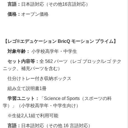
言語：
日本語対応（その他
16
言語対応）
価格：
オープン価格
【レゴ®エデュケーション BricQ モーション プライム】
対象年齢：
小学校高学年・中学生
セット内容等：
全
562
パーツ（レゴ ブロック
/
レゴ テク
ニック、補充パーツを含む）
仕分けトレー付き収納ボックス
組み立て説明書
1
冊
学習ユニット：
「
Science of Sports
（スポーツの科
学）」（小学校高学年・中学生向け）
※生徒
2
人
1
組で利用可能
言語：
日本語対応（その他
16
言語対応）