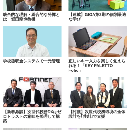
統合的な理解・総合的な発揮と
【連載】GIGA第2期の個別最適
は 堀田龍也教授
な学び
学校徴収金システムで一元管理
正しいキー入力を楽しく覚えら
れる！「KEY PALETTO
Folio」
【新春鼎談】次世代校務DXはゼ
【討議】次世代校務環境の全体
ロトラストの意味を整理して構
設計を｢共創｣で支援
築