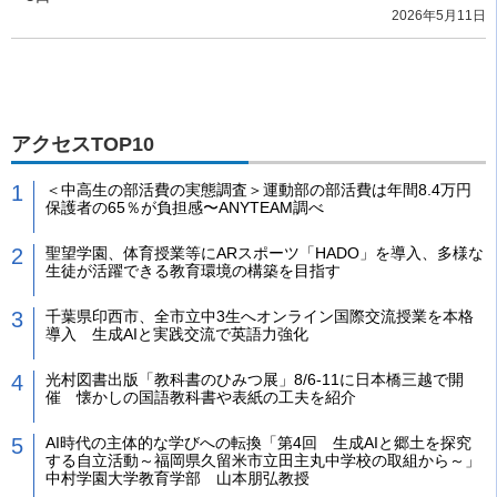
2026年5月11日
アクセスTOP10
＜中高生の部活費の実態調査＞運動部の部活費は年間8.4万円
保護者の65％が負担感〜ANYTEAM調べ
聖望学園、体育授業等にARスポーツ「HADO」を導入、多様な
生徒が活躍できる教育環境の構築を目指す
千葉県印西市、全市立中3生へオンライン国際交流授業を本格
導入 生成AIと実践交流で英語力強化
光村図書出版「教科書のひみつ展」8/6-11に日本橋三越で開
催 懐かしの国語教科書や表紙の工夫を紹介
AI時代の主体的な学びへの転換「第4回 生成AIと郷土を探究
する自立活動～福岡県久留米市立田主丸中学校の取組から～」
中村学園大学教育学部 山本朋弘教授