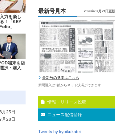
最新号見本
2026年07月23日更新
入力を楽し
る！「KEY
Folio」
YOD端末を店
選択・購入
最新号の見本はこちら
新聞購入は1部からネット決済ができます
情報・リリース投稿
8月25日
ニュース配信登録
7月28日
Tweets by kyoikukatei