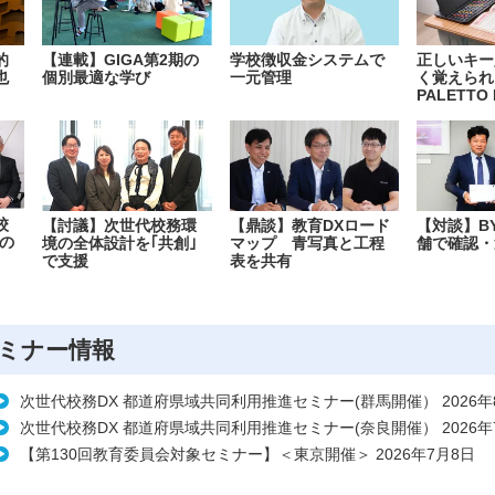
的
【連載】GIGA第2期の
学校徴収金システムで
正しいキー
也
個別最適な学び
一元管理
く覚えられ
PALETTO 
校
【討議】次世代校務環
【鼎談】教育DXロード
【対談】B
の
境の全体設計を｢共創｣
マップ 青写真と工程
舗で確認・
で支援
表を共有
ミナー情報
次世代校務DX 都道府県域共同利用推進セミナー(群馬開催） 2026年
次世代校務DX 都道府県域共同利用推進セミナー(奈良開催） 2026年
【第130回教育委員会対象セミナー】＜東京開催＞ 2026年7月8日