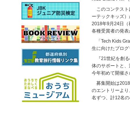
このコンテストは
ーテックキッズ）
2018年9月2
各種受賞者の発表
「Tech Kid
生に向けたプログ
『21世紀を創る
体のサポートと、
今年初めて開催さ
募集開始は201
のエントリーより
名ずつ、計12名