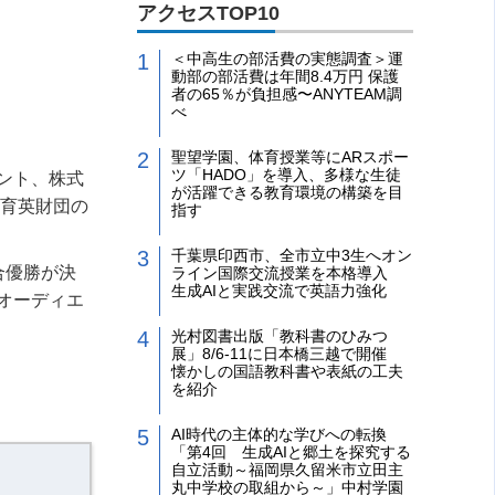
アクセスTOP10
＜中高生の部活費の実態調査＞運
動部の部活費は年間8.4万円 保護
者の65％が負担感〜ANYTEAM調
べ
聖望学園、体育授業等にARスポー
ツ「HADO」を導入、多様な生徒
ント、株式
が活躍できる教育環境の構築を目
義育英財団の
指す
千葉県印西市、全市立中3生へオン
合優勝が決
ライン国際交流授業を本格導入
生成AIと実践交流で英語力強化
オーディエ
光村図書出版「教科書のひみつ
展」8/6-11に日本橋三越で開催
懐かしの国語教科書や表紙の工夫
を紹介
AI時代の主体的な学びへの転換
「第4回 生成AIと郷土を探究する
自立活動～福岡県久留米市立田主
丸中学校の取組から～」中村学園