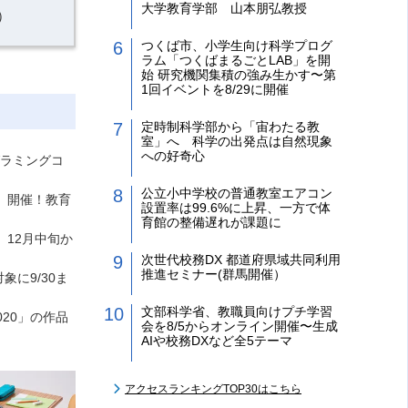
大学教育学部 山本朋弘教授
）
つくば市、小学生向け科学プログ
ラム「つくばまるごとLAB」を開
始 研究機関集積の強み生かす〜第
1回イベントを8/29に開催
定時制科学部から「宙わたる教
室」へ 科学の出発点は自然現象
への好奇心
グラミングコ
公立小中学校の普通教室エアコン
23」開催！教育
設置率は99.6%に上昇、一方で体
育館の整備遅れが課題に
2」12月中旬か
次世代校務DX 都道府県域共同利用
推進セミナー(群馬開催）
対象に9/30ま
文部科学省、教職員向けプチ学習
2020」の作品
会を8/5からオンライン開催〜生成
AIや校務DXなど全5テーマ
アクセスランキングTOP30はこちら