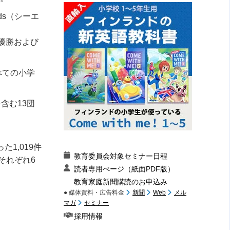
ds（シーエ
合優勝および
すべての小学
含む13団
1,019件
教育委員会対象セミナー日程
それぞれ6
読者専用ぺージ（紙面PDF版）
教育家庭新聞購読のお申込み
● 媒体資料・広告料金
新聞
Web
メル
マガ
セミナー
採用情報