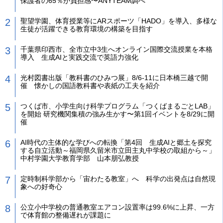
保護者の65％が負担感〜ANYTEAM調べ
聖望学園、体育授業等にARスポーツ「HADO」を導入、多様な
生徒が活躍できる教育環境の構築を目指す
千葉県印西市、全市立中3生へオンライン国際交流授業を本格
導入 生成AIと実践交流で英語力強化
光村図書出版「教科書のひみつ展」8/6-11に日本橋三越で開
催 懐かしの国語教科書や表紙の工夫を紹介
つくば市、小学生向け科学プログラム「つくばまるごとLAB」
を開始 研究機関集積の強み生かす〜第1回イベントを8/29に開
催
AI時代の主体的な学びへの転換「第4回 生成AIと郷土を探究
する自立活動～福岡県久留米市立田主丸中学校の取組から～」
中村学園大学教育学部 山本朋弘教授
定時制科学部から「宙わたる教室」へ 科学の出発点は自然現
象への好奇心
公立小中学校の普通教室エアコン設置率は99.6%に上昇、一方
で体育館の整備遅れが課題に