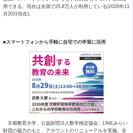
用できる。現在は全国で
25.8
万人が利用している
(2020
年
11
月
20
日現在
)
。
■スマートフォンから手軽に自宅での学習に活用
京都教育大学、公益財団法人数学検定協会、
LINE
みらい
財団の協力のもと、アカウントのリニューアルを実施。全