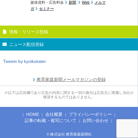
媒体資料・広告料金
新聞
Web
メルマ
ガ
セミナー
情報・リリース投稿
ニュース配信登録
Tweets by kyoikukatei
教育家庭新聞メールマガジンの登録
※以下は広告欄であり広告の内容に関する一切の責任は広告主に帰属し当社が
推奨するものではありません。
HOME
会社概要
プライバシーポリシー
記事の転載・複写について
お問い合わせ
© 株式会社 教育家庭新聞社