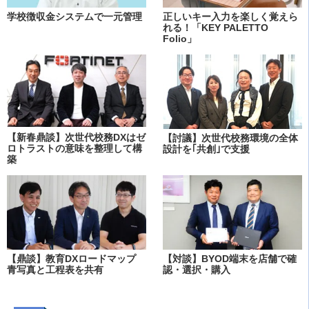
学校徴収金システムで一元管理
正しいキー入力を楽しく覚えら
れる！「KEY PALETTO
Folio」
【新春鼎談】次世代校務DXはゼ
【討議】次世代校務環境の全体
ロトラストの意味を整理して構
設計を｢共創｣で支援
築
【鼎談】教育DXロードマップ
【対談】BYOD端末を店舗で確
青写真と工程表を共有
認・選択・購入