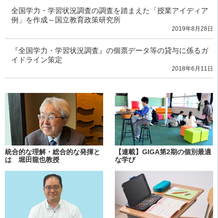
全国学力・学習状況調査の調査を踏まえた「授業アイディア
例」を作成～国立教育政策研究所
2019年8月28日
『全国学力・学習状況調査』の個票データ等の貸与に係るガ
イドライン策定
2018年6月11日
統合的な理解・総合的な発揮と
【連載】GIGA第2期の個別最適
は 堀田龍也教授
な学び