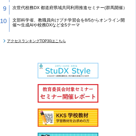
次世代校務DX 都道府県域共同利用推進セミナー(群馬開催）
文部科学省、教職員向けプチ学習会を8/5からオンライン開
催〜生成AIや校務DXなど全5テーマ
アクセスランキングTOP30はこちら