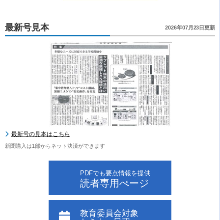
最新号見本
2026年07月23日更新
最新号の見本はこちら
新聞購入は1部からネット決済ができます
PDFでも要点情報を提供
読者専用ぺージ
教育委員会対象