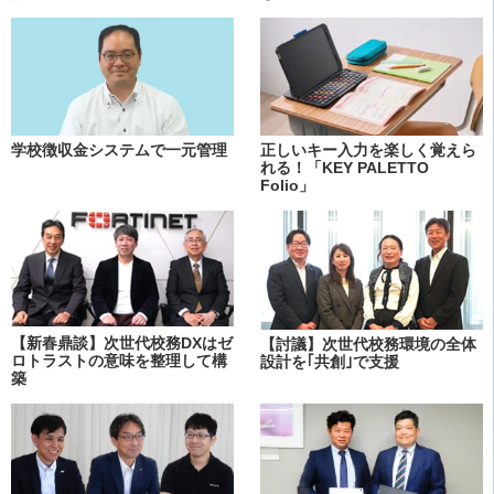
学校徴収金システムで一元管理
正しいキー入力を楽しく覚えら
れる！「KEY PALETTO
Folio」
【新春鼎談】次世代校務DXはゼ
【討議】次世代校務環境の全体
ロトラストの意味を整理して構
設計を｢共創｣で支援
築