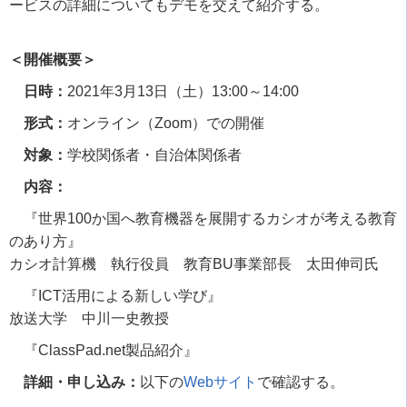
ービスの詳細についてもデモを交えて紹介する。
＜開催概要＞
日時：
2021
年
3
月
13
日（土）
13:00
～
14:00
形式：
オンライン（
Zoom
）での開催
対象：
学校関係者・自治体関係者
内容：
『世界100か国へ教育機器を展開するカシオが考える教育
のあり方』
カシオ計算機 執行役員 教育BU事業部長 太田伸司氏
『ICT活用による新しい学び』
放送大学 中川一史教授
『ClassPad.net製品紹介』
詳細・申し込み：
以下の
Webサイト
で確認する。