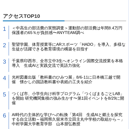
アクセスTOP10
＜中高生の部活費の実態調査＞運動部の部活費は年間8.4万円
保護者の65％が負担感〜ANYTEAM調べ
聖望学園、体育授業等にARスポーツ「HADO」を導入、多様な
生徒が活躍できる教育環境の構築を目指す
千葉県印西市、全市立中3生へオンライン国際交流授業を本格
導入 生成AIと実践交流で英語力強化
光村図書出版「教科書のひみつ展」8/6-11に日本橋三越で開
催 懐かしの国語教科書や表紙の工夫を紹介
つくば市、小学生向け科学プログラム「つくばまるごとLAB」
を開始 研究機関集積の強み生かす〜第1回イベントを8/29に開
催
AI時代の主体的な学びへの転換「第4回 生成AIと郷土を探究
する自立活動～福岡県久留米市立田主丸中学校の取組から～」
中村学園大学教育学部 山本朋弘教授