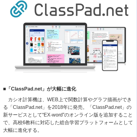
■「ClassPad.net」が大幅に進化
カシオ計算機は、
WEB
上で関数計算やグラフ描画ができ
る「
ClassPad.net
」を
2018
年に発売。「
ClassPad.net
」の
新サービスとして
“EX-word”
のオンライン版を追加すること
で、高校
6
教科に対応した総合学習プラットフォームとして
大幅に進化する。