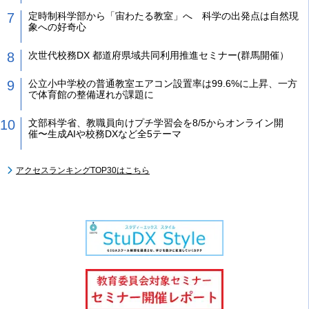
定時制科学部から「宙わたる教室」へ 科学の出発点は自然現
象への好奇心
次世代校務DX 都道府県域共同利用推進セミナー(群馬開催）
公立小中学校の普通教室エアコン設置率は99.6%に上昇、一方
で体育館の整備遅れが課題に
文部科学省、教職員向けプチ学習会を8/5からオンライン開
催〜生成AIや校務DXなど全5テーマ
アクセスランキングTOP30はこちら