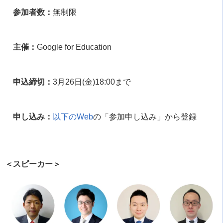
参加者数：
無制限
主催：
Google for Education
申込締切：
3
月
26
日
(
金
)18:00
まで
申し込み：
以下の
Web
の「参加申し込み」から登録
＜スピーカー＞