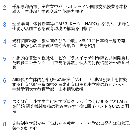
千葉県印西市、全市立中3生へオンライン国際交流授業を本格
導入 生成AIと実践交流で英語力強化
聖望学園、体育授業等にARスポーツ「HADO」を導入、多様な
生徒が活躍できる教育環境の構築を目指す
光村図書出版「教科書のひみつ展」8/6-11に日本橋三越で開
催 懐かしの国語教科書や表紙の工夫を紹介
抽象的な算数を視覚化 ピタゴラスイッチ制作陣と共同開発し
た映像コンテンツ「目で見る算数」個人向け配信開始〜教育出
版
AI時代の主体的な学びへの転換「第4回 生成AIと郷土を探究
する自立活動～福岡県久留米市立田主丸中学校の取組から～」
中村学園大学教育学部 山本朋弘教授
つくば市、小学生向け科学プログラム「つくばまるごとLAB」
を開始 研究機関集積の強み生かす〜第1回イベントを8/29に開
催
定時制科学部から「宙わたる教室」へ 科学の出発点は自然現
象への好奇心