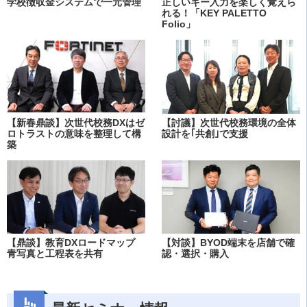
学校徴収金システムで一元管理
正しいキー入力を楽しく覚えら
れる！「KEY PALETTO
Folio」
【新春鼎談】次世代校務DXはゼ
【討議】次世代校務環境の全体
ロトラストの意味を整理して構
設計を｢共創｣で支援
築
【鼎談】教育DXロードマップ
【対談】BYOD端末を店舗で確
青写真と工程表を共有
認・選択・購入