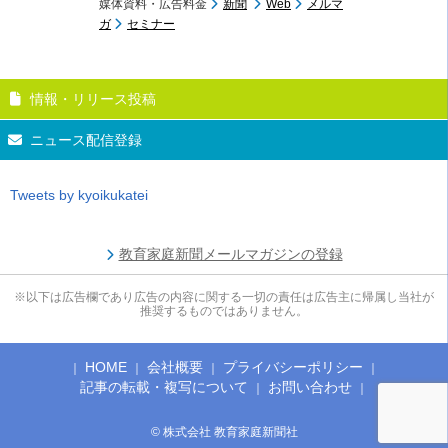
媒体資料・広告料金
新聞
Web
メルマ
ガ
セミナー
情報・リリース投稿
ニュース配信登録
Tweets by kyoikukatei
教育家庭新聞メールマガジンの登録
※以下は広告欄であり広告の内容に関する一切の責任は広告主に帰属し当社が
推奨するものではありません。
HOME
会社概要
プライバシーポリシー
記事の転載・複写について
お問い合わせ
© 株式会社 教育家庭新聞社