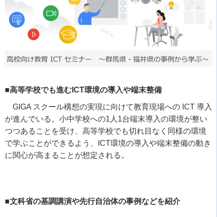
■高等学校でも進むICT環境の導入や端末整備
GIGA
スクール構想の実現に向けて教育現場への
ICT
導入
が進んでいる。小中学校への
1
人
1
台端末導入の環境が整い
つつあることを受け、高等学校でも切れ目なく同様の環境
で学ぶことができるよう、
ICT
環境の導入や端末整備の動き
に関心が高まることが想定される。
■文科省の基調講演や先行自治体の事例などを紹介