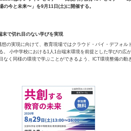
の今と未来〜」を9月11日(土)に開催する。
台端末で切れ目のない学びを実現
構想の実現に向けて、教育現場ではクラウド・バイ・デフォル
る。 小中学校における
1
人
1
台端末環境を前提とした学びの広
目なく同様の環境で学ぶことができるよう、
ICT
環境整備の動