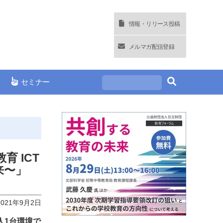
情報・リリース投稿
メルマガ配信登録
セミナー
育 ICT
来〜」
2021年9月2日
1人1台環境で