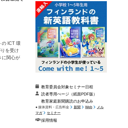
トの
ICT
環
がりを受け
きに関心が
教育委員会対象セミナー日程
読者専用ぺージ（紙面PDF版）
教育家庭新聞購読のお申込み
● 媒体資料・広告料金
新聞
Web
メル
マガ
セミナー
採用情報