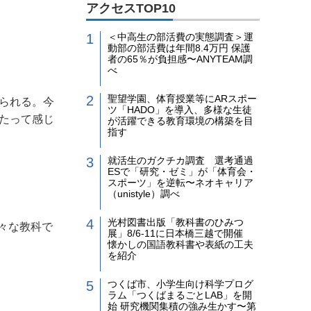
アクセスTOP10
＜中高生の部活費の実態調査＞運
動部の部活費は年間8.4万円 保護
者の65％が負担感〜ANYTEAM調
べ
聖望学園、体育授業等にARスポー
られる。今
ツ「HADO」を導入、多様な生徒
たって感じ
が活躍できる教育環境の構築を目
指す
就活生のガクチカ調査 選考通過
ESで「研究・ゼミ」が「体育会・
スポーツ」を逆転〜ネオキャリア
（unistyle）調べ
光村図書出版「教科書のひみつ
々な教科で
展」8/6-11に日本橋三越で開催
懐かしの国語教科書や表紙の工夫
を紹介
つくば市、小学生向け科学プログ
ラム「つくばまるごとLAB」を開
始 研究機関集積の強み生かす〜第