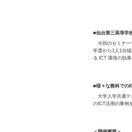
■仙台第三高等学
今回のセミナー
年度から
1
人
1
台端
る
ICT
環境の効果
■様々な教科でのI
大学入学共通テ
の
ICT
活用の事例
＜開催概要＞