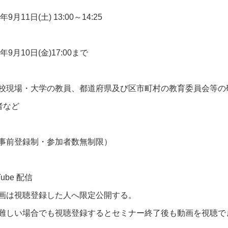
年
9
月
11
日
(
土
) 13:00
～
14:25
年
9
月
10
日
(
金
)17:00
まで
校現場・大学の教員、都道府県及び区市町村の教育委員会等の
者など
事前登録制・参加者数無制限）
Tube
配信
画は視聴登録した人へ限定公開する。
難しい場合でも視聴登録するとセミナー終了後も動画を視聴で