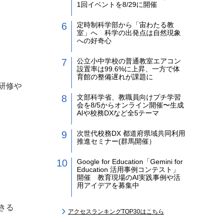
1回イベントを8/29に開催
定時制科学部から「宙わたる教
室」へ 科学の出発点は自然現象
への好奇心
公立小中学校の普通教室エアコン
設置率は99.6%に上昇、一方で体
育館の整備遅れが課題に
研修や
文部科学省、教職員向けプチ学習
会を8/5からオンライン開催〜生成
AIや校務DXなど全5テーマ
次世代校務DX 都道府県域共同利用
推進セミナー(群馬開催）
Google for Education「Gemini for
Education 活用事例コンテスト」
開催 教育現場のAI実践事例や活
用アイデアを募集中
きる
アクセスランキングTOP30はこちら