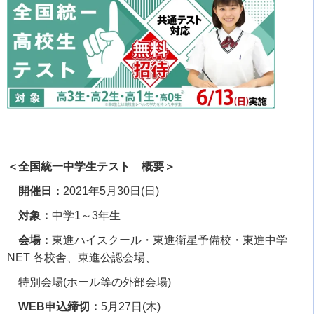
＜全国統一中学生テスト 概要＞
開催日：
2021
年
5
月
30
日
(
日
)
対象：
中学
1
～
3
年生
会場：
東進ハイスクール・東進衛星予備校・東進中学
NET
各校舎、東進公認会場、
特別会場
(
ホール等の外部会場
)
WEB申込締切：
5
月
27
日
(
木
)