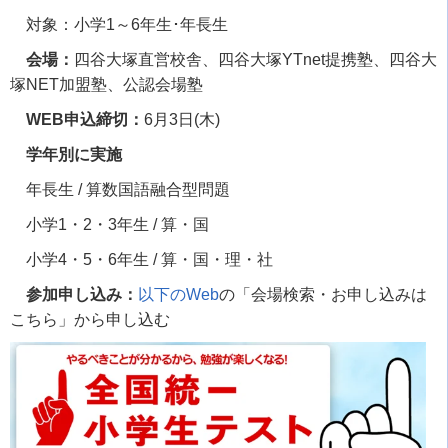
対象：小学
1
～
6
年生･年長生
会場：
四谷大塚直営校舎、四谷大塚
YTnet
提携塾、四谷大
塚
NET
加盟塾、公認会場塾
WEB申込締切：
6
月
3
日
(
木
)
学年別に実施
年長生
/
算数国語融合型問題
小学
1
・
2
・
3
年生
/
算・国
小学
4
・
5
・
6
年生
/
算・国・理・社
参加申し込み：
以下のWeb
の「会場検索・お申し込みは
こちら」から申し込む