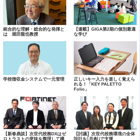
統合的な理解・総合的な発揮と
【連載】GIGA第2期の個別最適
は 堀田龍也教授
な学び
学校徴収金システムで一元管理
正しいキー入力を楽しく覚えら
れる！「KEY PALETTO
Folio」
【新春鼎談】次世代校務DXはゼ
【討議】次世代校務環境の全体
ロトラストの意味を整理して構
設計を｢共創｣で支援