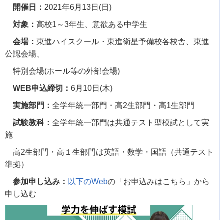
開催日：
2021
年
6
月
13
日
(
日
)
対象：
高校
1
～
3
年生、意欲ある中学生
会場：
東進ハイスクール・東進衛星予備校各校舎、東進
公認会場、
特別会場
(
ホール等の外部会場
)
WEB申込締切：
6
月
10
日
(
木
)
実施部門：
全学年統一部門・高
2
生部門・高
1
生部門
試験教科：
全学年統一部門は共通テスト型模試として実
施
高
2
生部門・高１生部門は英語・数学・国語（共通テスト
準拠）
参加申し込み：
以下のWeb
の「お申込みはこちら」から
申し込む