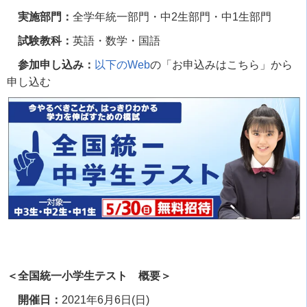
実施部門：
全学年統一部門・中
2
生部門・中
1
生部門
試験教科：
英語・数学・国語
参加申し込み：
以下のWeb
の「お申込みはこちら」から
申し込む
＜全国統一小学生テスト 概要＞
開催日：
2021
年
6
月
6
日
(
日
)