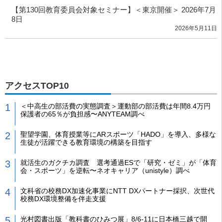
【第130回教育委員会対象セミナー】＜東京開催＞ 2026年7月
8日
2026年5月11日
アクセスTOP10
＜中高生の部活費の実態調査＞運動部の部活費は年間8.4万円
保護者の65％が負担感〜ANYTEAM調べ
聖望学園、体育授業等にARスポーツ「HADO」を導入、多様な
生徒が活躍できる教育環境の構築を目指す
就活生のガクチカ調査 選考通過ESで「研究・ゼミ」が「体育
会・スポーツ」を逆転〜ネオキャリア（unistyle）調べ
文科省の校務DX加速化事業にNTT DXパートナー採択、次世代
校務DX環境整備を伴走支援
光村図書出版「教科書のひみつ展」8/6-11に日本橋三越で開