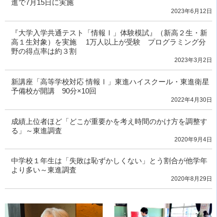
進で7月15日に実施
2023年6月12日
『大学入学共通テスト「情報Ⅰ」体験模試』（新高２生・新
高１生対象）を実施 1万人以上が受験 プログラミング分
野の得点率は約３割
2023年3月2日
新講座「高等学校対応 情報Ⅰ」東進ハイスクール・東進衛星
予備校が開講 90分×10回
2022年4月30日
成績上位者ほど「どこが重要かを考え時間のかけ方を調整す
る」～東進調査
2020年9月4日
中学校１年生は「失敗は恥ずかしくない」とう割合が他学年
より多い～東進調査
2020年8月29日