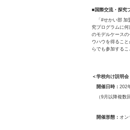
■国際交流・探究
「
#
せかい部 
究プログラムに何
のモデルケースの
ウハウを得ること
らでも参加するこ
＜学校向け説明会
開催日時：
202
（
9
月以降複数
開催形態：
オン