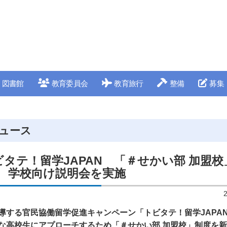
図書館
教育委員会
教育旅行
整備
募集
ュース
タテ！留学JAPAN 「＃せかい部 加盟校
8 学校向け説明会を実施
導する官民協働留学促進キャンペーン「トビタテ！留学JAPA
な高校生にアプローチするため「＃せかい部 加盟校」制度を