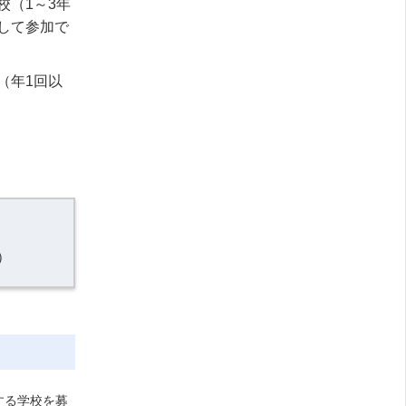
校（
1
～
3
年
して参加で
（年
1
回以
）
する学校を募