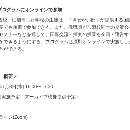
プログラムにオンラインで参加
加盟校」に加盟した学校の生徒は、「＃せかい部」が提供する国
度でも無償で参加できる。また、教職員が加盟校同士の交流会
セミナーなどを通して、国際交流・探究の授業を企画・運営す
ができるようにする。プログラムは原則オンラインで実施し、
とができる。
 概要＞
年
7
月
8
日
(
木
) 16:00
〜
17:30
回実施予定、アーカイブ映像提供予定）
ライン
(Zoom)