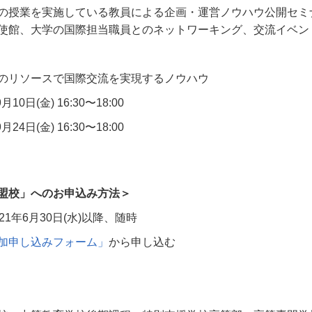
の授業を実施している教員による企画・運営ノウハウ公開セミ
使館、大学の国際担当職員とのネットワーキング、交流イベン
のリソースで国際交流を実現するノウハウ
9
月
10
日
(
金
) 16:30
〜
18:00
9
月
24
日
(
金
) 16:30
〜
18:00
盟校」へのお申込み方法＞
21
年
6
月
30
日
(
水
)
以降、随時
加申し込みフォーム」
から申し込む