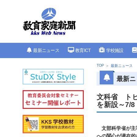
最新ニュース
教育ICT
学校施設
TOP
最新ニュース
最新ニ
文科省 トビ
を新設～7/
文部科学省が主
への関心が潜在的