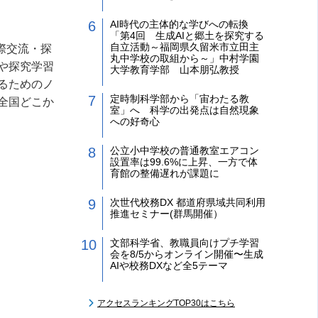
AI時代の主体的な学びへの転換
「第4回 生成AIと郷土を探究する
自立活動～福岡県久留米市立田主
際交流・探
丸中学校の取組から～」中村学園
や探究学習
大学教育学部 山本朋弘教授
るためのノ
定時制科学部から「宙わたる教
全国どこか
室」へ 科学の出発点は自然現象
への好奇心
公立小中学校の普通教室エアコン
設置率は99.6%に上昇、一方で体
育館の整備遅れが課題に
次世代校務DX 都道府県域共同利用
推進セミナー(群馬開催）
文部科学省、教職員向けプチ学習
会を8/5からオンライン開催〜生成
AIや校務DXなど全5テーマ
アクセスランキングTOP30はこちら