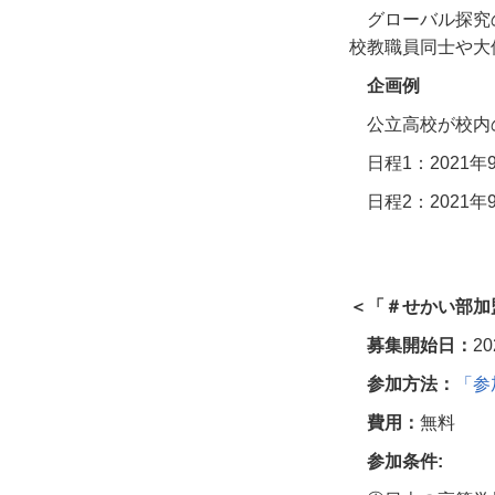
グローバル探究
校教職員同士や大
企画例
公立高校が校内
日程
1
：
2021
年
日程
2
：
2021
年
＜「＃せかい部加
募集開始日：
20
参加方法：
「参
費用：
無料
参加条件: