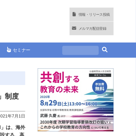
情報・リリース投稿
メルマガ配信登録
セミナー
」制度
2021年7月1日
N」は、海外
新設する。高