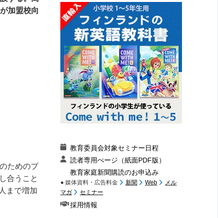
」が加盟校向
教育委員会対象セミナー日程
読者専用ぺージ（紙面PDF版）
のためのプ
教育家庭新聞購読のお申込み
し合うこと
● 媒体資料・広告料金
新聞
Web
メル
人まで増加
マガ
セミナー
採用情報