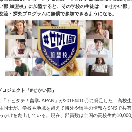
い部 加盟校」に加盟すると、その学校の生徒は「＃せかい部
交流・探究プログラムに無償で参加できるようになる。
プロジェクト「#せかい部」
は「トビタテ！留学
JAPAN
」が
2018
年
10
月に発足した、高校生
生同士が、学校や地域を超えて海外や留学の情報を
SNS
で共有
っかけを創出している。現在、部員数は全国の高校生約
10,000