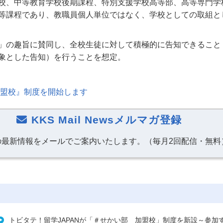
校、中等教育学校後期課程、特別支援学校高等部、高等専門学
等課程であり、教職員個人単位ではなく、学校としての取組と
」の趣旨に賛同し、全校生徒に対して積極的に告知できること
象とした告知）を行うことを想定。
加盟校』制度を開始します
KKS Mail Newsメルマガ登録
の最新情報をメールでご案内いたします。（毎月2回配信・無料
トビタテ！留学JAPANが「＃せかい部 加盟校」制度を新設～参加