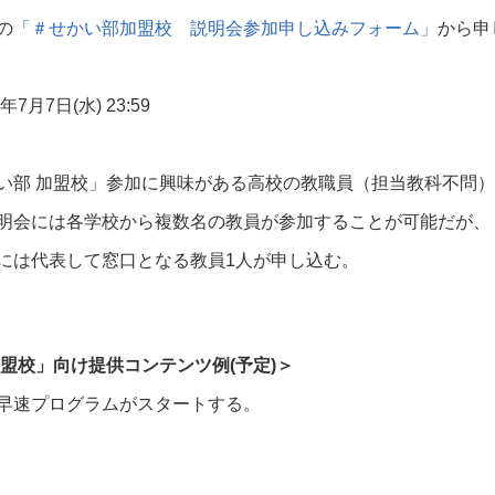
の
「＃せかい部加盟校 説明会参加申し込みフォーム」
から申
年
7
月
7
日
(
水
) 23:59
い部 加盟校」参加に興味がある高校の教職員（担当教科不問）
明会には各学校から複数名の教員が参加することが可能だが、
には代表して窓口となる教員
1
人が申し込む。
加盟校」向け提供コンテンツ例(予定)＞
早速プログラムがスタートする。