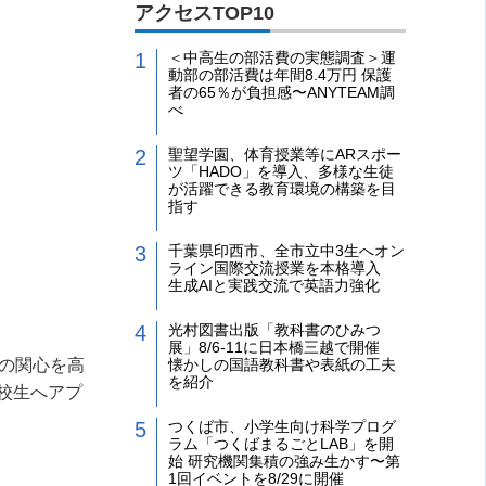
アクセスTOP10
＜中高生の部活費の実態調査＞運
動部の部活費は年間8.4万円 保護
者の65％が負担感〜ANYTEAM調
べ
聖望学園、体育授業等にARスポー
ツ「HADO」を導入、多様な生徒
が活躍できる教育環境の構築を目
指す
千葉県印西市、全市立中3生へオン
ライン国際交流授業を本格導入
生成AIと実践交流で英語力強化
光村図書出版「教科書のひみつ
展」8/6-11に日本橋三越で開催
懐かしの国語教科書や表紙の工夫
の関心を高
を紹介
校生へアプ
つくば市、小学生向け科学プログ
ラム「つくばまるごとLAB」を開
始 研究機関集積の強み生かす〜第
1回イベントを8/29に開催