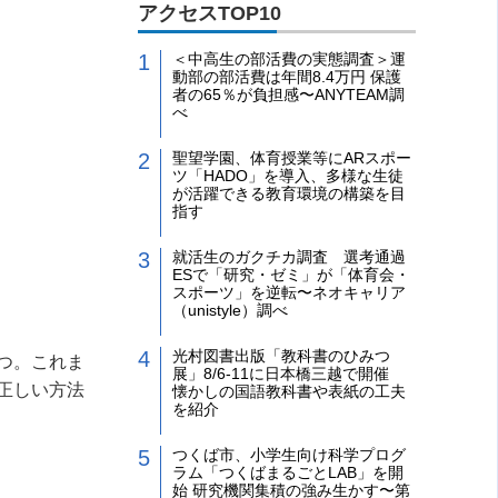
アクセスTOP10
＜中高生の部活費の実態調査＞運
動部の部活費は年間8.4万円 保護
者の65％が負担感〜ANYTEAM調
べ
聖望学園、体育授業等にARスポー
ツ「HADO」を導入、多様な生徒
が活躍できる教育環境の構築を目
指す
就活生のガクチカ調査 選考通過
ESで「研究・ゼミ」が「体育会・
スポーツ」を逆転〜ネオキャリア
（unistyle）調べ
光村図書出版「教科書のひみつ
つ。これま
展」8/6-11に日本橋三越で開催
正しい方法
懐かしの国語教科書や表紙の工夫
を紹介
つくば市、小学生向け科学プログ
ラム「つくばまるごとLAB」を開
始 研究機関集積の強み生かす〜第