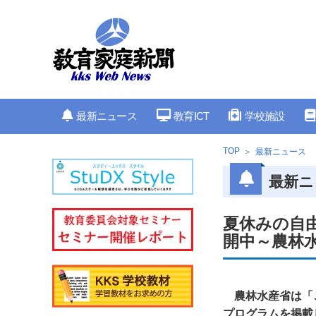
最新ニュース
教育ICT
学校施設
TOP
最新ニュース
最新ニ
夏休みの自
開中～農林
農林水産省は「
プログラムを掲載