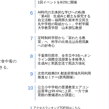
1回イベントを8/29に開催
AI時代の主体的な学びへの転換
「第4回 生成AIと郷土を探究する
自立活動～福岡県久留米市立田主
丸中学校の取組から～」中村学園
大学教育学部 山本朋弘教授
定時制科学部から「宙わたる教
室」へ 科学の出発点は自然現象
への好奇心
千葉県印西市、全市立中3生へオン
ライン国際交流授業を本格導入
む食中毒の
生成AIと実践交流で英語力強化
きる。
次世代校務DX 都道府県域共同利用
推進セミナー(群馬開催）
公立小中学校の普通教室エアコン
設置率は99.6%に上昇、一方で体
育館の整備遅れが課題に
アクセスランキングTOP30はこちら