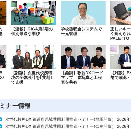
的
【連載】GIGA第2期の
学校徴収金システムで
正しいキー
也
個別最適な学び
一元管理
く覚えられ
PALETTO 
校
【討議】次世代校務環
【鼎談】教育DXロード
【対談】B
の
境の全体設計を｢共創｣
マップ 青写真と工程
舗で確認・
で支援
表を共有
ミナー情報
次世代校務DX 都道府県域共同利用推進セミナー(群馬開催） 2026年
次世代校務DX 都道府県域共同利用推進セミナー(奈良開催） 2026年