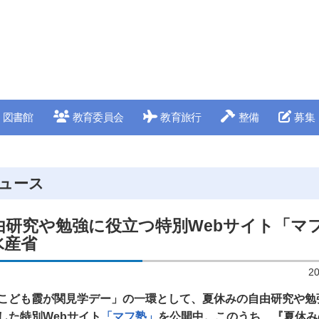
図書館
教育委員会
教育旅行
整備
募集
ュース
由研究や勉強に役立つ特別Webサイト「マ
水産省
2
こども霞が関見学デー」の一環として、夏休みの自由研究や勉
した特別Webサイト
「マフ塾」
を公開中。このうち、『夏休み