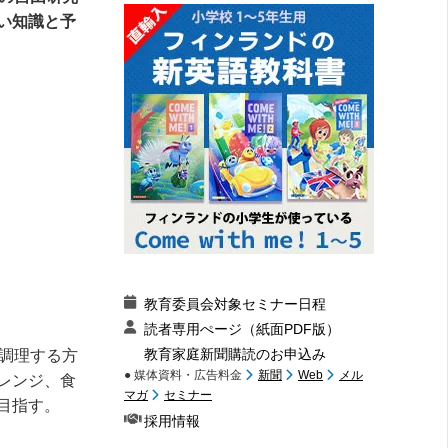
い知識と予
教育委員会対象セミナー日程
読者専用ぺージ（紙面PDF版）
教育家庭新聞購読のお申込み
調理する方
● 媒体資料・広告料金
新聞
Web
メル
レンジ、食
マガ
セミナー
目指す。
採用情報