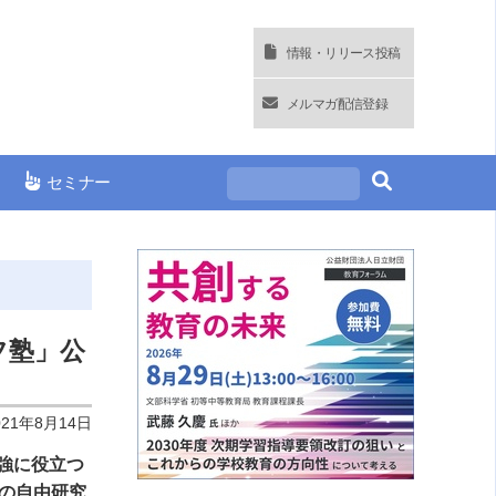
情報・リリース投稿
メルマガ配信登録
セミナー
フ塾」公
021年8月14日
強に役立つ
の自由研究