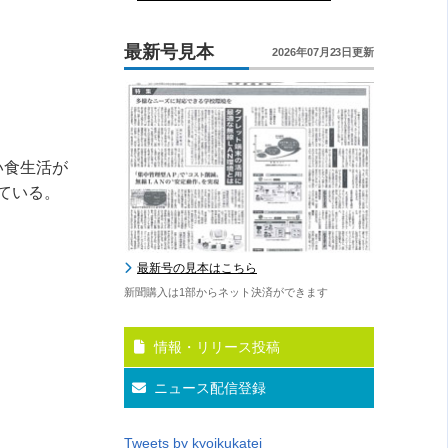
最新号見本
2026年07月23日更新
い食生活が
ている。
最新号の見本はこちら
新聞購入は1部からネット決済ができます
情報・リリース投稿
ニュース配信登録
Tweets by kyoikukatei