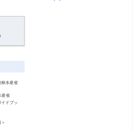
）
農林水産省
水産省
ガイドブッ
省＞