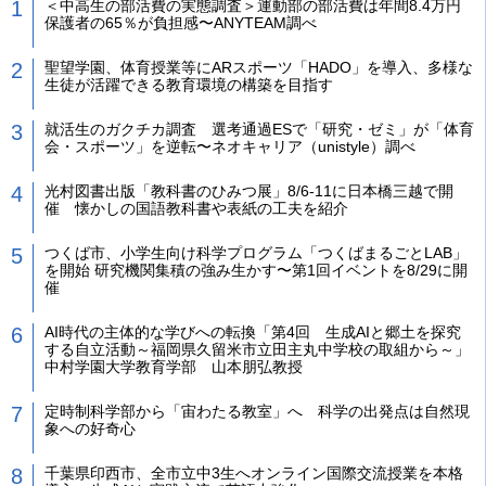
＜中高生の部活費の実態調査＞運動部の部活費は年間8.4万円
保護者の65％が負担感〜ANYTEAM調べ
聖望学園、体育授業等にARスポーツ「HADO」を導入、多様な
生徒が活躍できる教育環境の構築を目指す
就活生のガクチカ調査 選考通過ESで「研究・ゼミ」が「体育
会・スポーツ」を逆転〜ネオキャリア（unistyle）調べ
光村図書出版「教科書のひみつ展」8/6-11に日本橋三越で開
催 懐かしの国語教科書や表紙の工夫を紹介
つくば市、小学生向け科学プログラム「つくばまるごとLAB」
を開始 研究機関集積の強み生かす〜第1回イベントを8/29に開
催
AI時代の主体的な学びへの転換「第4回 生成AIと郷土を探究
する自立活動～福岡県久留米市立田主丸中学校の取組から～」
中村学園大学教育学部 山本朋弘教授
定時制科学部から「宙わたる教室」へ 科学の出発点は自然現
象への好奇心
千葉県印西市、全市立中3生へオンライン国際交流授業を本格