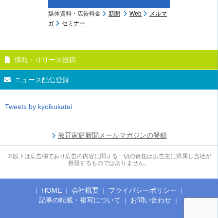
媒体資料・広告料金
新聞
Web
メルマ
ガ
セミナー
情報・リリース投稿
ニュース配信登録
Tweets by kyoikukatei
教育家庭新聞メールマガジンの登録
※以下は広告欄であり広告の内容に関する一切の責任は広告主に帰属し当社が
推奨するものではありません。
HOME
会社概要
プライバシーポリシー
記事の転載・複写について
お問い合わせ