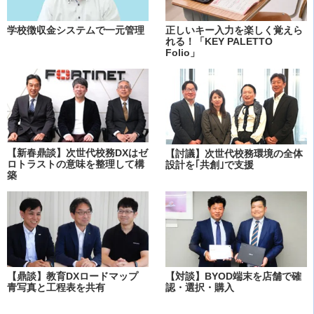
学校徴収金システムで一元管理
正しいキー入力を楽しく覚えら
れる！「KEY PALETTO
Folio」
【新春鼎談】次世代校務DXはゼ
【討議】次世代校務環境の全体
ロトラストの意味を整理して構
設計を｢共創｣で支援
築
【鼎談】教育DXロードマップ
【対談】BYOD端末を店舗で確
青写真と工程表を共有
認・選択・購入