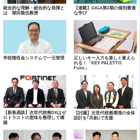
統合的な理解・総合的な発揮と
【連載】GIGA第2期の個別最適
は 堀田龍也教授
な学び
学校徴収金システムで一元管理
正しいキー入力を楽しく覚えら
れる！「KEY PALETTO
Folio」
【新春鼎談】次世代校務DXはゼ
【討議】次世代校務環境の全体
ロトラストの意味を整理して構
設計を｢共創｣で支援
築