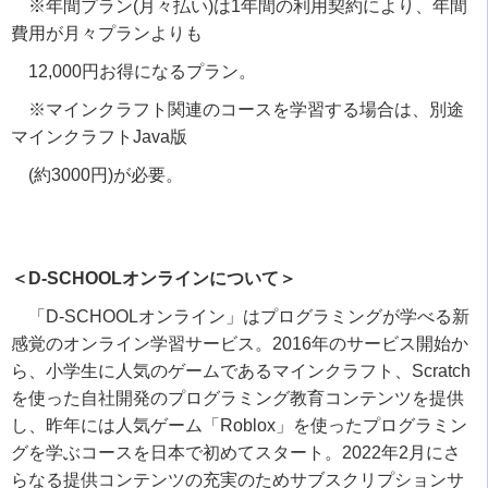
※年間プラン
(
月々払い
)
は
1
年間の利用契約により、年間
費用が月々プランよりも
12,000円お得になるプラン。
※マインクラフト関連のコースを学習する場合は、別途
マインクラフト
Java
版
(約
3000
円
)
が必要。
＜D-SCHOOLオンラインについて＞
「
D-SCHOOL
オンライン」はプログラミングが学べる新
感覚のオンライン学習サービス。
2016
年のサービス開始か
ら、小学生に人気のゲームであるマインクラフト、
Scratch
を使った自社開発のプログラミング教育コンテンツを提供
し、昨年には人気ゲーム「
Roblox
」を使ったプログラミン
グを学ぶコースを日本で初めてスタート。
2022
年
2
月にさ
らなる提供コンテンツの充実のためサブスクリプションサ