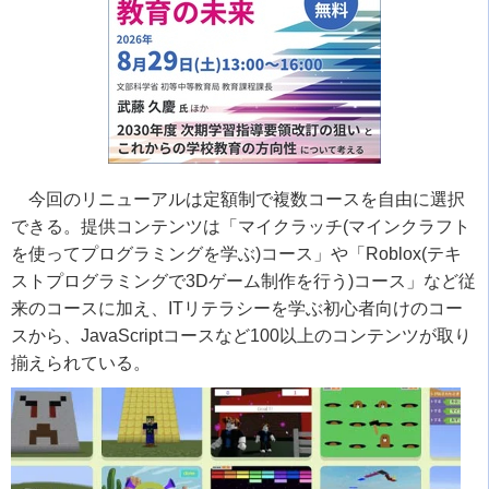
今回のリニューアルは定額制で複数コースを自由に選択
できる。提供コンテンツは「マイクラッチ
(
マインクラフト
を使ってプログラミングを学ぶ
)
コース」や「
Roblox(
テキ
ストプログラミングで
3D
ゲーム制作を行う
)
コース」など従
来のコースに加え、
IT
リテラシーを学ぶ初心者向けのコー
スから、
JavaScript
コースなど
100
以上のコンテンツが取り
揃えられている。