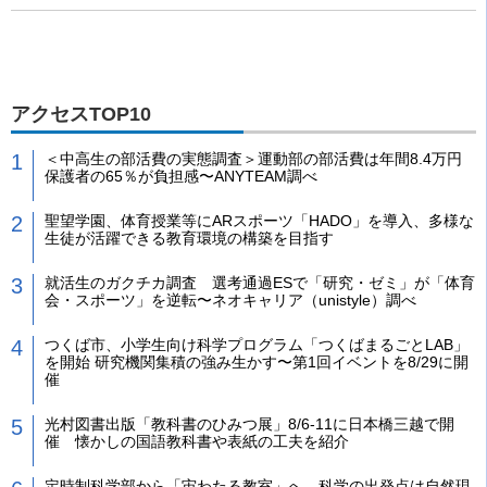
アクセスTOP10
＜中高生の部活費の実態調査＞運動部の部活費は年間8.4万円
保護者の65％が負担感〜ANYTEAM調べ
聖望学園、体育授業等にARスポーツ「HADO」を導入、多様な
生徒が活躍できる教育環境の構築を目指す
就活生のガクチカ調査 選考通過ESで「研究・ゼミ」が「体育
会・スポーツ」を逆転〜ネオキャリア（unistyle）調べ
つくば市、小学生向け科学プログラム「つくばまるごとLAB」
を開始 研究機関集積の強み生かす〜第1回イベントを8/29に開
催
光村図書出版「教科書のひみつ展」8/6-11に日本橋三越で開
催 懐かしの国語教科書や表紙の工夫を紹介
定時制科学部から「宙わたる教室」へ 科学の出発点は自然現