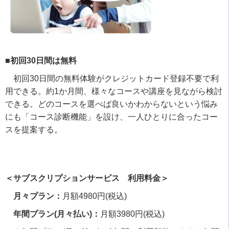
■初回30日間は無料
初回
30
日間の無料体験がクレジットカード登録不要で利
用できる。約
1
か月間、様々なコースや講座を見ながら検討
できる。どのコースを選べば良いかわからないという悩み
にも「コース診断機能」を設け、一人ひとりに合ったコー
スを提案する。
＜サブスクリプションサービス 利用料金＞
月々プラン：
月額
4980
円
(
税込
)
年間プラン(月々払い)：
月額
3980
円
(
税込
)