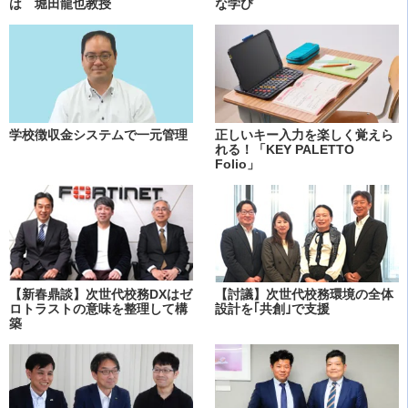
は 堀田龍也教授
な学び
学校徴収金システムで一元管理
正しいキー入力を楽しく覚えら
れる！「KEY PALETTO
Folio」
【新春鼎談】次世代校務DXはゼ
【討議】次世代校務環境の全体
ロトラストの意味を整理して構
設計を｢共創｣で支援
築