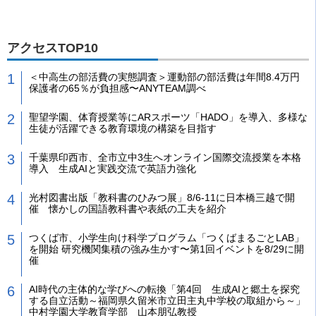
アクセスTOP10
＜中高生の部活費の実態調査＞運動部の部活費は年間8.4万円
保護者の65％が負担感〜ANYTEAM調べ
聖望学園、体育授業等にARスポーツ「HADO」を導入、多様な
生徒が活躍できる教育環境の構築を目指す
千葉県印西市、全市立中3生へオンライン国際交流授業を本格
導入 生成AIと実践交流で英語力強化
光村図書出版「教科書のひみつ展」8/6-11に日本橋三越で開
催 懐かしの国語教科書や表紙の工夫を紹介
つくば市、小学生向け科学プログラム「つくばまるごとLAB」
を開始 研究機関集積の強み生かす〜第1回イベントを8/29に開
催
AI時代の主体的な学びへの転換「第4回 生成AIと郷土を探究
する自立活動～福岡県久留米市立田主丸中学校の取組から～」
中村学園大学教育学部 山本朋弘教授