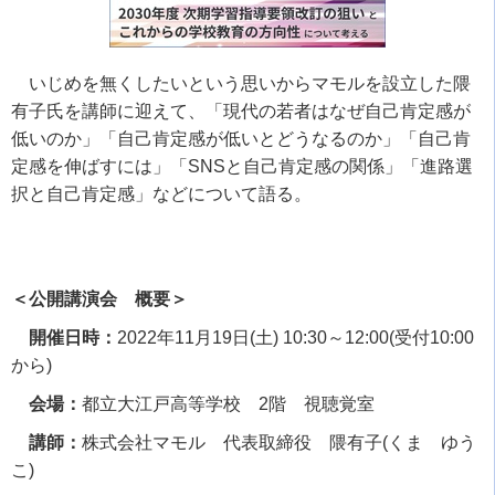
いじめを無くしたいという思いからマモルを設立した隈
有子氏を講師に迎えて、「現代の若者はなぜ自己肯定感が
低いのか」「自己肯定感が低いとどうなるのか」「自己肯
定感を伸ばすには」「
SNS
と自己肯定感の関係」「進路選
択と自己肯定感」などについて語る。
＜公開講演会 概要＞
開催日時：
2022
年
11
月
19
日
(
土
) 10:30
～
12:00(
受付
10:00
から
)
会場：
都立大江戸高等学校
2
階 視聴覚室
講師：
株式会社マモル 代表取締役 隈有子
(
くま ゆう
こ
)