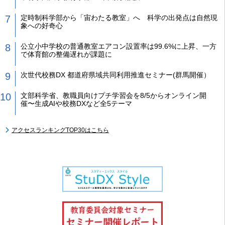
定時制科学部から「宙わたる教室」へ 科学の出発点は自然現
象への好奇心
公立小中学校の普通教室エアコン設置率は99.6%に上昇、一方
で体育館の整備遅れが課題に
次世代校務DX 都道府県域共同利用推進セミナー(群馬開催）
文部科学省、教職員向けプチ学習会を8/5からオンライン開
催〜生成AIや校務DXなど全5テーマ
アクセスランキングTOP30はこちら