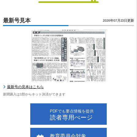
最新号見本
2026年07月23日更新
最新号の見本はこちら
新聞購入は1部からネット決済ができます
PDFでも要点情報を提供
読者専用ぺージ
教育委員会対象