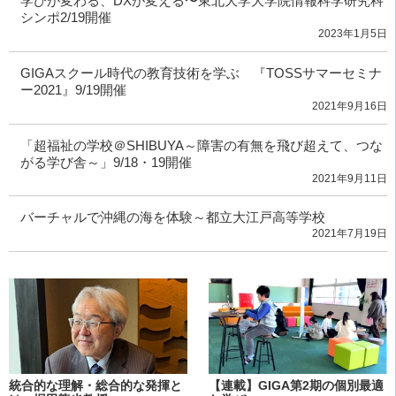
学びが変わる、DXが変える〜東北大学大学院情報科学研究科
シンポ2/19開催
2023年1月5日
GIGAスクール時代の教育技術を学ぶ 『TOSSサマーセミナ
ー2021』9/19開催
2021年9月16日
「超福祉の学校＠SHIBUYA～障害の有無を飛び超えて、つな
がる学び舎～」9/18・19開催
2021年9月11日
バーチャルで沖縄の海を体験～都立大江戸高等学校
2021年7月19日
統合的な理解・総合的な発揮と
【連載】GIGA第2期の個別最適