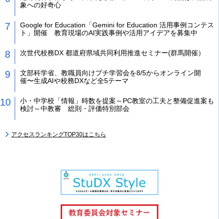
象への好奇心
Google for Education「Gemini for Education 活用事例コンテス
ト」開催 教育現場のAI実践事例や活用アイデアを募集中
次世代校務DX 都道府県域共同利用推進セミナー(群馬開催）
文部科学省、教職員向けプチ学習会を8/5からオンライン開
催〜生成AIや校務DXなど全5テーマ
小・中学校「情報」時数を提案～PC教室の工夫と整備促進案も
検討～中教審 総則・評価特別部会
アクセスランキングTOP30はこちら