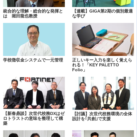
統合的な理解・総合的な発揮と
【連載】GIGA第2期の個別最適
は 堀田龍也教授
な学び
学校徴収金システムで一元管理
正しいキー入力を楽しく覚えら
れる！「KEY PALETTO
Folio」
【新春鼎談】次世代校務DXはゼ
【討議】次世代校務環境の全体
ロトラストの意味を整理して構
設計を｢共創｣で支援
築