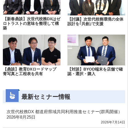
【新春鼎談】次世代校務DXはゼ
【討議】次世代校務環境の全体
ロトラストの意味を整理して構
設計を｢共創｣で支援
築
【鼎談】教育DXロードマップ
【対談】BYOD端末を店舗で確
青写真と工程表を共有
認・選択・購入
最新セミナー情報
次世代校務DX 都道府県域共同利用推進セミナー(群馬開催）
2026年8月25日
2026年7月14日