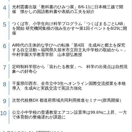
光村図書出版「教科書のひみつ展」8/6-11に日本橋三越で開
催 懐かしの国語教科書や表紙の工夫を紹介
つくば市、小学生向け科学プログラム「つくばまるごとLAB」
を開始 研究機関集積の強み生かす〜第1回イベントを8/29に開
催
AI時代の主体的な学びへの転換「第4回 生成AIと郷土を探究
する自立活動～福岡県久留米市立田主丸中学校の取組から～」
中村学園大学教育学部 山本朋弘教授
定時制科学部から「宙わたる教室」へ 科学の出発点は自然現
象への好奇心
千葉県印西市、全市立中3生へオンライン国際交流授業を本格
導入 生成AIと実践交流で英語力強化
次世代校務DX 都道府県域共同利用推進セミナー(群馬開催）
公立小中学校の普通教室エアコン設置率は99.6%に上昇、一方
で体育館の整備遅れが課題に