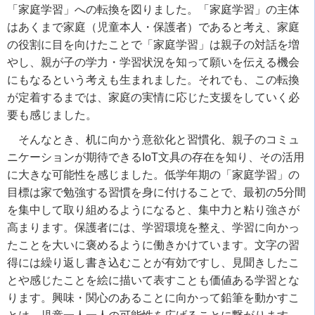
「家庭学習」への転換を図りました。「家庭学習」の主体
はあくまで家庭（児童本人・保護者）であると考え、家庭
の役割に目を向けたことで「家庭学習」は親子の対話を増
やし、親が子の学力・学習状況を知って願いを伝える機会
にもなるという考えも生まれました。それでも、この転換
が定着するまでは、家庭の実情に応じた支援をしていく必
要も感じました。
そんなとき、机に向かう意欲化と習慣化、親子のコミュ
ニケーションが期待できるIoT文具の存在を知り、その活用
に大きな可能性を感じました。低学年期の「家庭学習」の
目標は家で勉強する習慣を身に付けることで、最初の5分間
を集中して取り組めるようになると、集中力と粘り強さが
高まります。保護者には、学習環境を整え、学習に向かっ
たことを大いに褒めるように働きかけています。文字の習
得には繰り返し書き込むことが有効ですし、見聞きしたこ
とや感じたことを絵に描いて表すことも価値ある学習とな
ります。興味・関心のあることに向かって鉛筆を動かすこ